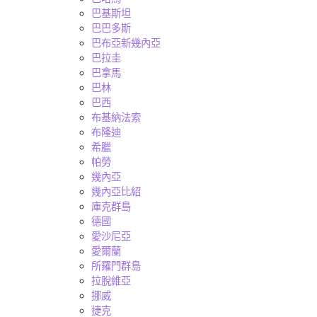
巴基斯坦
巴巴多斯
巴布亞新幾內亞
巴拉圭
巴拿馬
巴林
巴西
布基納法索
布隆迪
希臘
帕勞
幾內亞
幾內亞比紹
庫克群島
德國
愛沙尼亞
愛爾蘭
所羅門群島
拉脫維亞
挪威
捷克