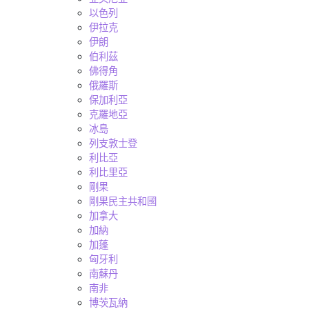
以色列
伊拉克
伊朗
伯利茲
佛得角
俄羅斯
保加利亞
克羅地亞
冰島
列支敦士登
利比亞
利比里亞
剛果
剛果民主共和國
加拿大
加納
加蓬
匈牙利
南蘇丹
南非
博茨瓦納