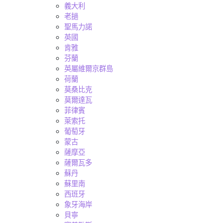
義大利
老撾
聖馬力諾
英國
肯雅
芬蘭
英屬維爾京群島
荷蘭
莫桑比克
莫爾達瓦
菲律賓
萊索托
葡萄牙
蒙古
薩摩亞
薩爾瓦多
蘇丹
蘇里南
西班牙
象牙海岸
貝寧