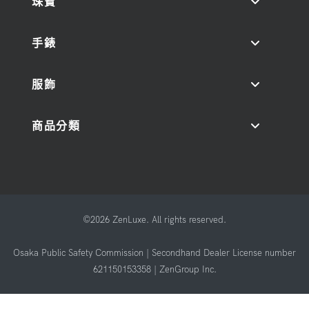
珠寶
手錶
服飾
商品分類
©2026 ZenLuxe. All rights reserved.
Osaka Public Safety Commission | Secondhand Dealer License number
621150153358 | ZenGroup Inc.