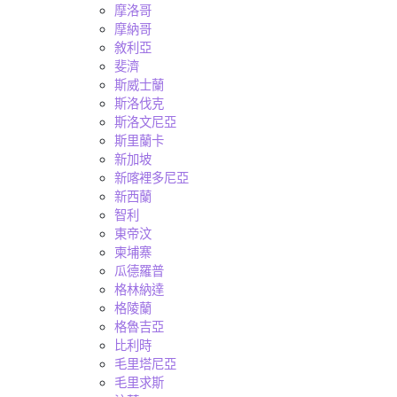
摩洛哥
摩納哥
敘利亞
斐濟
斯威士蘭
斯洛伐克
斯洛文尼亞
斯里蘭卡
新加坡
新喀裡多尼亞
新西蘭
智利
東帝汶
柬埔寨
瓜德羅普
格林納達
格陵蘭
格魯吉亞
比利時
毛里塔尼亞
毛里求斯