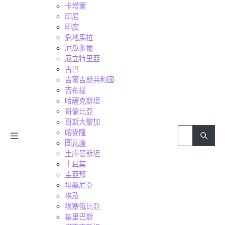
卡塔爾
印尼
印度
危地馬拉
厄瓜多爾
厄立特里亞
古巴
吉爾吉斯共和國
吉布提
哈薩克斯坦
哥倫比亞
哥斯大黎加
喀麥隆
圖瓦盧
土庫曼斯坦
土耳其
圭亞那
坦桑尼亞
埃及
埃塞俄比亞
基里巴斯