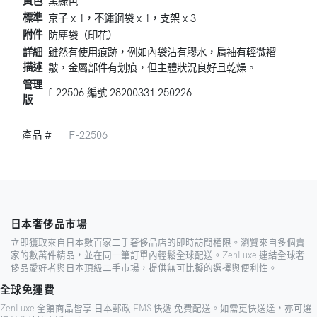
黃色
黑綠色
標準
京子 x 1，不鏽鋼袋 x 1，支架 x 3
附件
防塵袋（印花）
詳細
雖然有使用痕跡，例如內袋沾有膠水，肩袖有輕微褶
描述
皺，金屬部件有划痕，但主體狀況良好且乾燥。
管理
f-22506 編號 28200331 250226
版
產品 #
F-22506
日本奢侈品市場
立即獲取來自日本數百家二手奢侈品店的即時訪問權限。瀏覽來自多個賣
家的數萬件精品，並在同一筆訂單內輕鬆全球配送。ZenLuxe 連結全球奢
侈品愛好者與日本頂級二手市場，提供無可比擬的選擇與便利性。
全球免運費
ZenLuxe 全館商品皆享 日本郵政 EMS 快遞 免費配送。如需更快送達，亦可選