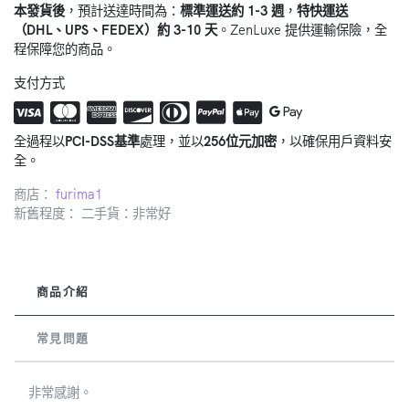
本發貨後
，預計送達時間為：
標準運送約 1-3 週
，
特快運送
（DHL、UPS、FEDEX）約 3-10 天
。ZenLuxe 提供運輸保險，全
程保障您的商品。
支付方式
全過程以
PCI-DSS基準
處理，並以
256位元加密
，以確保用戶資料安
全。
商店：
furima1
新舊程度： 二手貨：非常好
商品介紹
常見問題
非常感謝。