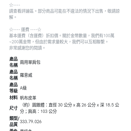
☆----
請查看評論區。部分商品可能在不違法的情況下出售，敬請諒
解。
☆---- 運費 ----☆
基本運費（含運費）折扣價。關於金幣數量，我們有100萬
~200萬金幣，但由於需求量較大，我們可以互相聯繫。
非常感謝您的閱讀。
產品
兩用單肩包
名稱
產品
羅意威
名稱
產品
A級
等級
材料
帆布皮革
（約）圓錐體：直徑 30 公分 x 高 26 公分 x 深 18.5 公
尺寸
分；肩高：103 公分
類型/
333.79.026
品質