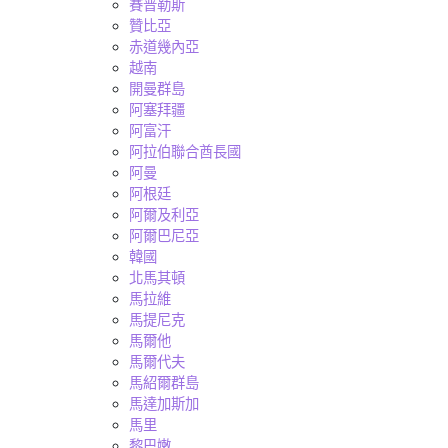
賽普勒斯
贊比亞
赤道幾內亞
越南
開曼群島
阿塞拜疆
阿富汗
阿拉伯聯合酋長國
阿曼
阿根廷
阿爾及利亞
阿爾巴尼亞
韓國
北馬其頓
馬拉維
馬提尼克
馬爾他
馬爾代夫
馬紹爾群島
馬達加斯加
馬里
黎巴嫩