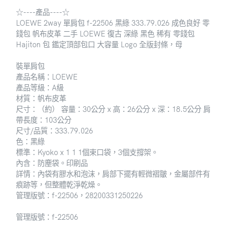
☆----產品----☆
LOEWE 2way 單肩包 f-22506 黑綠 333.79.026 成色良好 零
錢包 帆布皮革 二手 LOEWE 復古 深綠 黑色 稀有 零錢包
Hajiton 包 鑑定頂部包口 大容量 Logo 全版封條，母
裝單肩包
產品名稱：LOEWE
產品等級：A級
材質：帆布皮革
尺寸：（約） 容量：30公分 x 高：26公分 x 深：18.5公分 肩
帶長度：103公分
尺寸/品質：333.79.026
色：黑綠
標準：Kyoko x 1 1 1個束口袋，3個支撐架。
內含：防塵袋。印刷品
詳情：內袋有膠水和泡沫，肩部下擺有輕微褶皺，金屬部件有
痕跡等，但整體乾淨乾燥。
管理版號：f-22506，28200331250226
管理版號：f-22506