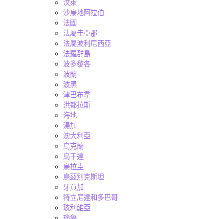
汶萊
沙烏地阿拉伯
法國
法屬圭亞那
法屬波利尼西亞
法羅群島
波多黎各
波蘭
波黑
津巴布韋
洪都拉斯
海地
湯加
澳大利亞
烏克蘭
烏干達
烏拉圭
烏茲別克斯坦
牙買加
特立尼達和多巴哥
玻利維亞
瑙魯