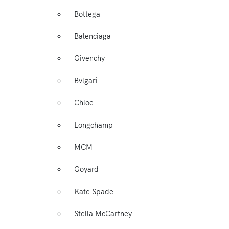
Bottega
Balenciaga
Givenchy
Bvlgari
Chloe
Longchamp
MCM
Goyard
Kate Spade
Stella McCartney