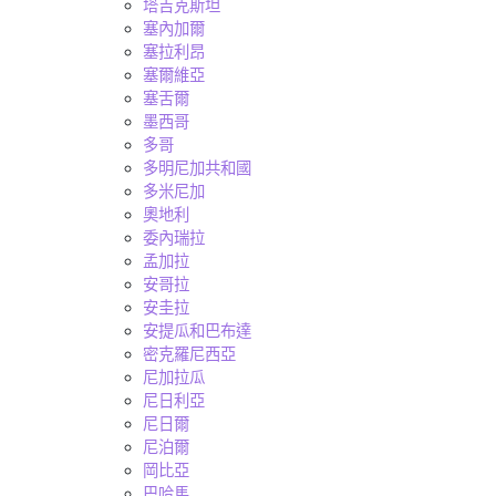
塔吉克斯坦
塞內加爾
塞拉利昂
塞爾維亞
塞舌爾
墨西哥
多哥
多明尼加共和國
多米尼加
奧地利
委內瑞拉
孟加拉
安哥拉
安圭拉
安提瓜和巴布達
密克羅尼西亞
尼加拉瓜
尼日利亞
尼日爾
尼泊爾
岡比亞
巴哈馬