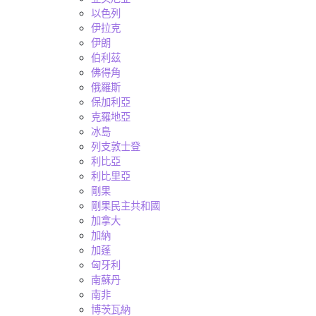
以色列
伊拉克
伊朗
伯利茲
佛得角
俄羅斯
保加利亞
克羅地亞
冰島
列支敦士登
利比亞
利比里亞
剛果
剛果民主共和國
加拿大
加納
加蓬
匈牙利
南蘇丹
南非
博茨瓦納