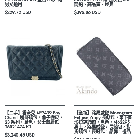
男女通用
簡約、高品質、經典
$229.72 USD
$396.06 USD
【二手】香奈兒 AP2439 Boy
【全新】路易威登 Monogram
Chanel 鏈條錢包，魚子醬皮，
Eclipse Zippy 長錢包，筆下圓
23 系列，黑色，女士單肩包
形拉鍊錢包，黑色，M62295，
26021474 KJ
男士，路易威登，長錢包，對
折錢包，長錢包，品牌，禮品
$3,240.45 USD