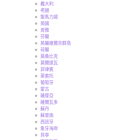
義大利
老撾
聖馬力諾
英國
肯雅
芬蘭
英屬維爾京群島
荷蘭
莫桑比克
莫爾達瓦
菲律賓
萊索托
葡萄牙
蒙古
薩摩亞
薩爾瓦多
蘇丹
蘇里南
西班牙
象牙海岸
貝寧