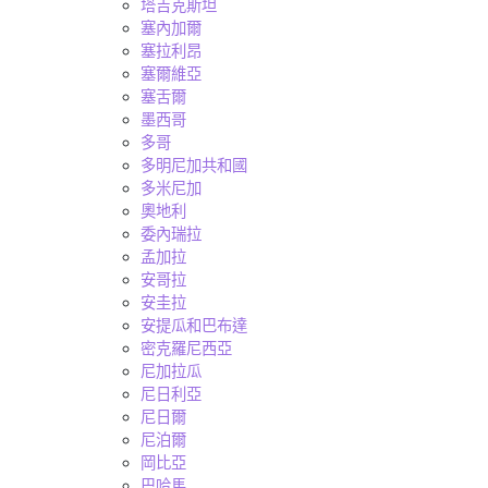
塔吉克斯坦
塞內加爾
塞拉利昂
塞爾維亞
塞舌爾
墨西哥
多哥
多明尼加共和國
多米尼加
奧地利
委內瑞拉
孟加拉
安哥拉
安圭拉
安提瓜和巴布達
密克羅尼西亞
尼加拉瓜
尼日利亞
尼日爾
尼泊爾
岡比亞
巴哈馬