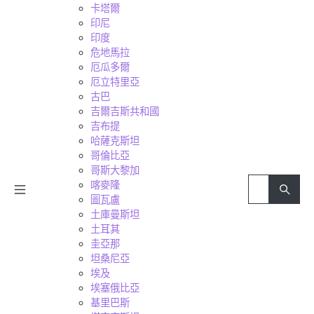
卡塔爾
印尼
印度
危地馬拉
厄瓜多爾
厄立特里亞
古巴
吉爾吉斯共和國
吉布提
哈薩克斯坦
哥倫比亞
哥斯大黎加
喀麥隆
圖瓦盧
土庫曼斯坦
土耳其
圭亞那
坦桑尼亞
埃及
埃塞俄比亞
基里巴斯