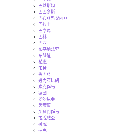
巴基斯坦
巴巴多斯
巴布亞新幾內亞
巴拉圭
巴拿馬
巴林
巴西
布基納法索
布隆迪
希臘
帕勞
幾內亞
幾內亞比紹
庫克群島
德國
愛沙尼亞
愛爾蘭
所羅門群島
拉脫維亞
挪威
捷克