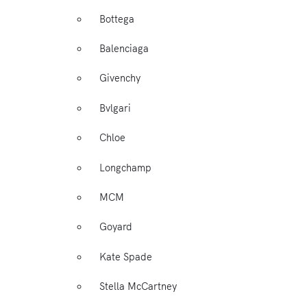
Bottega
Balenciaga
Givenchy
Bvlgari
Chloe
Longchamp
MCM
Goyard
Kate Spade
Stella McCartney