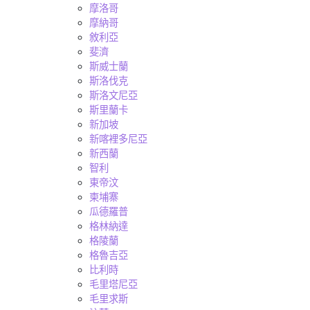
摩洛哥
摩納哥
敘利亞
斐濟
斯威士蘭
斯洛伐克
斯洛文尼亞
斯里蘭卡
新加坡
新喀裡多尼亞
新西蘭
智利
東帝汶
柬埔寨
瓜德羅普
格林納達
格陵蘭
格魯吉亞
比利時
毛里塔尼亞
毛里求斯