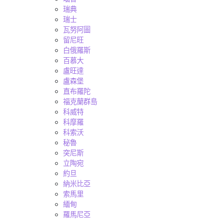
瑞典
瑞士
瓦努阿圖
留尼旺
白俄羅斯
百慕大
盧旺達
盧森堡
直布羅陀
福克蘭群島
科威特
科摩羅
科索沃
秘魯
突尼斯
立陶宛
約旦
納米比亞
索馬里
緬甸
羅馬尼亞