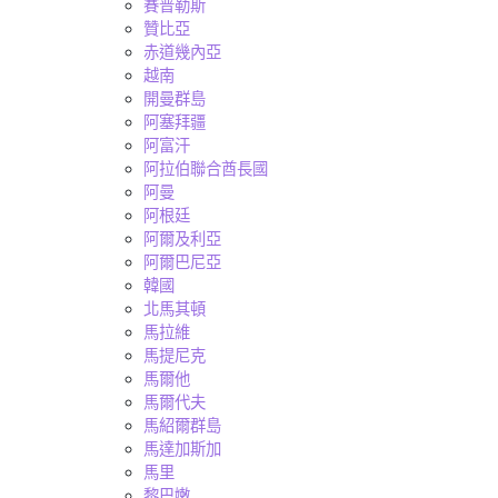
賽普勒斯
贊比亞
赤道幾內亞
越南
開曼群島
阿塞拜疆
阿富汗
阿拉伯聯合酋長國
阿曼
阿根廷
阿爾及利亞
阿爾巴尼亞
韓國
北馬其頓
馬拉維
馬提尼克
馬爾他
馬爾代夫
馬紹爾群島
馬達加斯加
馬里
黎巴嫩