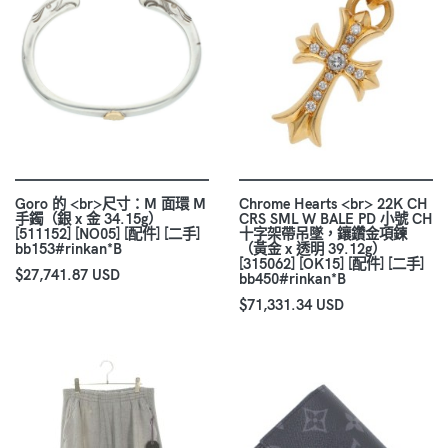
Goro 的 <br>尺寸：M 面環 M
Chrome Hearts <br> 22K CH
手鐲（銀 x 金 34.15g）
CRS SML W BALE PD 小號 CH
[511152] [NO05] [配件] [二手]
十字架帶吊墜，鑲鑽金項鍊
bb153#rinkan*B
（黃金 x 透明 39.12g）
[315062] [OK15] [配件] [二手]
$27,741.87 USD
bb450#rinkan*B
$71,331.34 USD