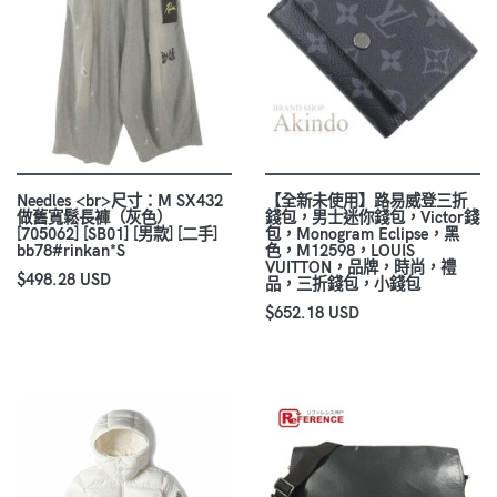
Needles <br>尺寸：M SX432
【全新未使用】路易威登三折
做舊寬鬆長褲（灰色）
錢包，男士迷你錢包，Victor錢
[705062] [SB01] [男款] [二手]
包，Monogram Eclipse，黑
bb78#rinkan*S
色，M12598，LOUIS
VUITTON，品牌，時尚，禮
$498.28 USD
品，三折錢包，小錢包
$652.18 USD