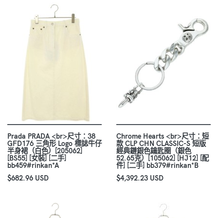
Prada PRADA <br>尺寸：38
Chrome Hearts <br>尺寸：短
GFD176 三角形 Logo 標誌牛仔
款 CLP CHN CLASSIC-S 短版
半身裙（白色）[205062]
經典鏈銀色鑰匙圈（銀色
[BS55] [女裝] [二手]
52.65克）[105062] [HJ12] [配
bb459#rinkan*A
件] [二手] bb379#rinkan*B
$682.96 USD
$4,392.23 USD