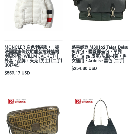
MONCLER 白色羽絨服，1 碼 |
路易威登 M30162 Taiga Delsu
法國國旗條紋尼龍全拉鍊連帽
斜背包，翻蓋郵差包，單肩
羽絨外套 (WILLM JACKET) |
包，Taiga 皮革/尼龍材質，男
外套，品牌，夾克 [男士] [二手]
女通用，Ardoise 黑色 [二手]
[K4746]
$254.80 USD
$559.17 USD