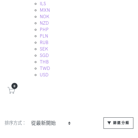
ILS
MXN
NOK
NZD
PHP
PLN
RUB
SEK
SGD
THB
TWD
USD
0
排序方式：
篩選分類