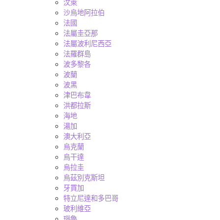
汶萊
沙烏地阿拉伯
法國
法屬圭亞那
法屬波利尼西亞
法羅群島
波多黎各
波蘭
波黑
津巴布韋
洪都拉斯
海地
湯加
澳大利亞
烏克蘭
烏干達
烏拉圭
烏茲別克斯坦
牙買加
特立尼達和多巴哥
玻利維亞
瑙魯