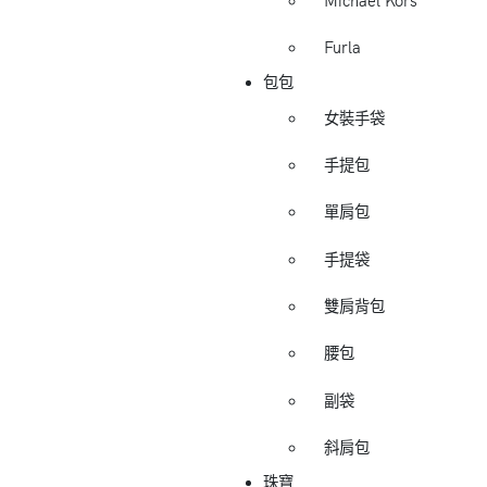
Michael Kors
Furla
包包
女裝手袋
手提包
單肩包
手提袋
雙肩背包
腰包
副袋
斜肩包
珠寶