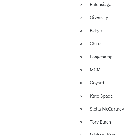
Balenciaga
Givenchy
Bvlgari
Chloe
Longchamp
MCM
Goyard
Kate Spade
Stella McCartney
Tory Burch