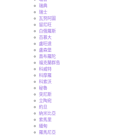
瑞典
瑞士
瓦努阿圖
留尼旺
白俄羅斯
百慕大
盧旺達
盧森堡
直布羅陀
福克蘭群島
科威特
科摩羅
科索沃
秘魯
突尼斯
立陶宛
約旦
納米比亞
索馬里
緬甸
羅馬尼亞