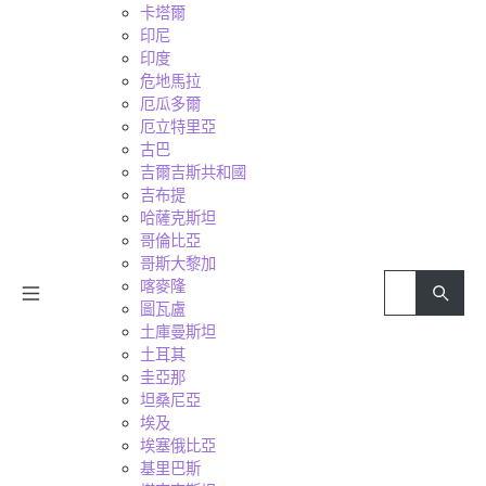
卡塔爾
印尼
印度
危地馬拉
厄瓜多爾
厄立特里亞
古巴
吉爾吉斯共和國
吉布提
哈薩克斯坦
哥倫比亞
哥斯大黎加
喀麥隆
圖瓦盧
土庫曼斯坦
土耳其
圭亞那
坦桑尼亞
埃及
埃塞俄比亞
基里巴斯