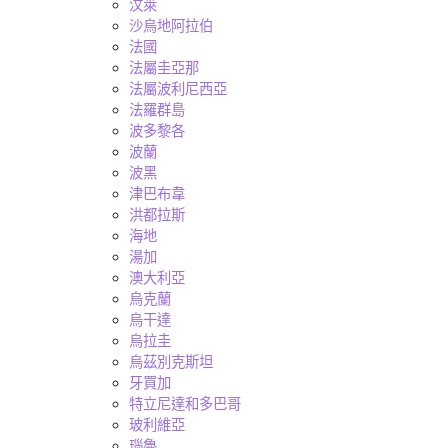
汶萊
沙烏地阿拉伯
法國
法屬圭亞那
法屬波利尼西亞
法羅群島
波多黎各
波蘭
波黑
津巴布韋
洪都拉斯
海地
湯加
澳大利亞
烏克蘭
烏干達
烏拉圭
烏茲別克斯坦
牙買加
特立尼達和多巴哥
玻利維亞
瑙魯