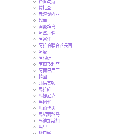
賽普勒斯
贊比亞
赤道幾內亞
越南
開曼群島
阿塞拜疆
阿富汗
阿拉伯聯合酋長國
阿曼
阿根廷
阿爾及利亞
阿爾巴尼亞
韓國
北馬其頓
馬拉維
馬提尼克
馬爾他
馬爾代夫
馬紹爾群島
馬達加斯加
馬里
黎巴嫩