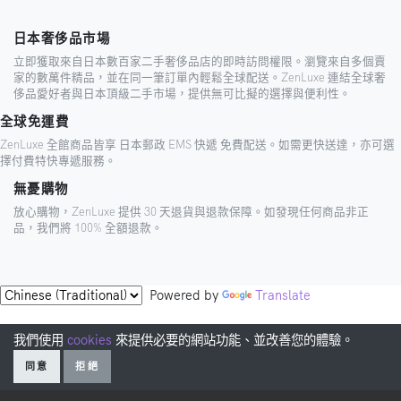
日本奢侈品市場
立即獲取來自日本數百家二手奢侈品店的即時訪問權限。瀏覽來自多個賣
家的數萬件精品，並在同一筆訂單內輕鬆全球配送。ZenLuxe 連結全球奢
侈品愛好者與日本頂級二手市場，提供無可比擬的選擇與便利性。
全球免運費
ZenLuxe 全館商品皆享 日本郵政 EMS 快遞 免費配送。如需更快送達，亦可選
擇付費特快專遞服務。
無憂購物
放心購物，ZenLuxe 提供 30 天退貨與退款保障。如發現任何商品非正
品，我們將 100% 全額退款。
Powered by
Translate
我們使用
cookies
來提供必要的網站功能、並改善您的體驗。
同意
拒絕