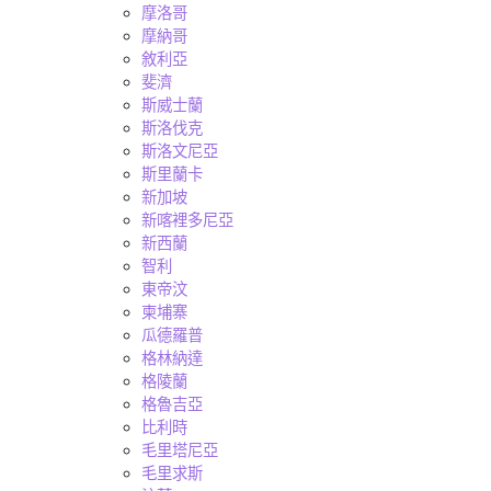
摩洛哥
摩納哥
敘利亞
斐濟
斯威士蘭
斯洛伐克
斯洛文尼亞
斯里蘭卡
新加坡
新喀裡多尼亞
新西蘭
智利
東帝汶
柬埔寨
瓜德羅普
格林納達
格陵蘭
格魯吉亞
比利時
毛里塔尼亞
毛里求斯