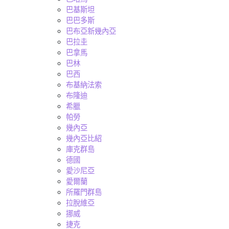
巴基斯坦
巴巴多斯
巴布亞新幾內亞
巴拉圭
巴拿馬
巴林
巴西
布基納法索
布隆迪
希臘
帕勞
幾內亞
幾內亞比紹
庫克群島
德國
愛沙尼亞
愛爾蘭
所羅門群島
拉脫維亞
挪威
捷克