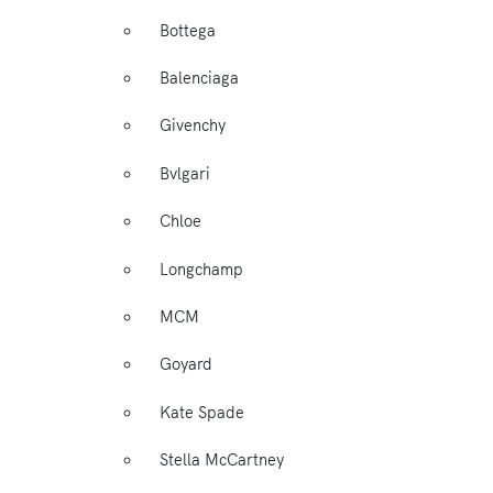
Bottega
Balenciaga
Givenchy
Bvlgari
Chloe
Longchamp
MCM
Goyard
Kate Spade
Stella McCartney