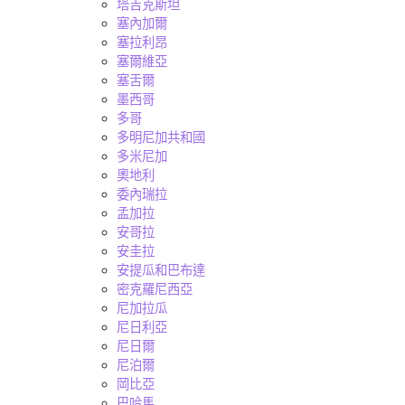
塔吉克斯坦
塞內加爾
塞拉利昂
塞爾維亞
塞舌爾
墨西哥
多哥
多明尼加共和國
多米尼加
奧地利
委內瑞拉
孟加拉
安哥拉
安圭拉
安提瓜和巴布達
密克羅尼西亞
尼加拉瓜
尼日利亞
尼日爾
尼泊爾
岡比亞
巴哈馬