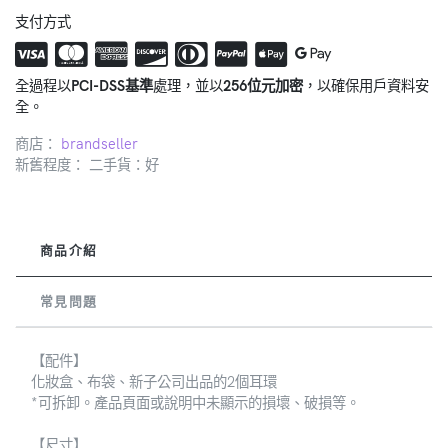
支付方式
全過程以
PCI-DSS基準
處理，並以
256位元加密
，以確保用戶資料安
全。
商店：
brandseller
新舊程度： 二手貨：好
商品介紹
常見問題
【配件】
化妝盒、布袋、新子公司出品的2個耳環
*可拆卸。產品頁面或說明中未顯示的損壞、破損等。
【尺寸】