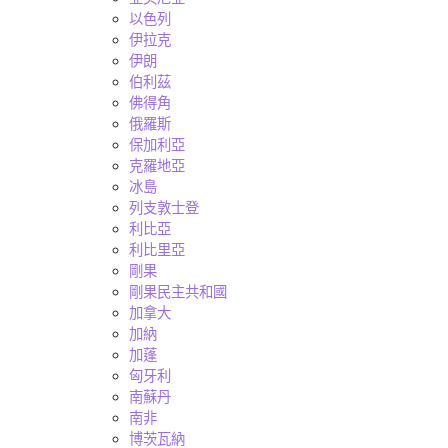
以色列
伊拉克
伊朗
伯利茲
佛得角
俄羅斯
保加利亞
克羅地亞
冰島
列支敦士登
利比亞
利比里亞
剛果
剛果民主共和國
加拿大
加納
加蓬
匈牙利
南蘇丹
南非
博茨瓦納