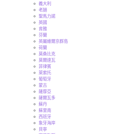
義大利
老撾
聖馬力諾
英國
肯雅
芬蘭
英屬維爾京群島
荷蘭
莫桑比克
莫爾達瓦
菲律賓
萊索托
葡萄牙
蒙古
薩摩亞
薩爾瓦多
蘇丹
蘇里南
西班牙
象牙海岸
貝寧