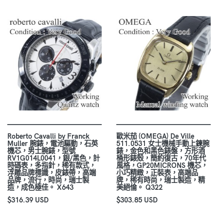
Roberto Cavalli by Franck
歐米茄 (OMEGA) De Ville
Muller 腕錶，電池驅動，石英
511.0531 女士機械手動上鍊腕
機芯，男士腕錶，型號
錶，金色和黑色錶盤，方形酒
RV1G014L0041，銀/黑色，計
桶形錶殼，簡約復古，70年代
時碼表，多指針，稀有款式，
風格，GP20MICRONS 機芯，
浮雕品牌標識，皮錶帶，高端
小巧精緻，正裝表，高端品
品牌，流行，時尚，瑞士製
牌，稀有時尚，瑞士製造，精
造，成色極佳。 X643
美絕倫。 Q322
$316.39 USD
$303.85 USD