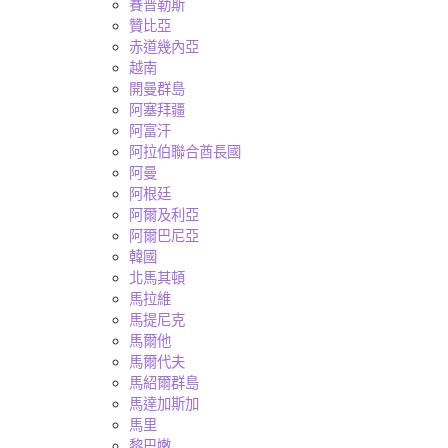
賽普勒斯
贊比亞
赤道幾內亞
越南
開曼群島
阿塞拜疆
阿富汗
阿拉伯聯合酋長國
阿曼
阿根廷
阿爾及利亞
阿爾巴尼亞
韓國
北馬其頓
馬拉維
馬提尼克
馬爾他
馬爾代夫
馬紹爾群島
馬達加斯加
馬里
黎巴嫩