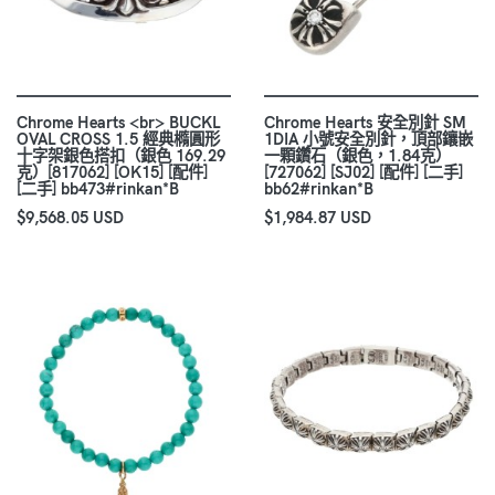
Chrome Hearts <br> BUCKL
Chrome Hearts 安全別針 SM
OVAL CROSS 1.5 經典橢圓形
1DIA 小號安全別針，頂部鑲嵌
十字架銀色搭扣（銀色 169.29
一顆鑽石（銀色，1.84克）
克）[817062] [OK15] [配件]
[727062] [SJ02] [配件] [二手]
[二手] bb473#rinkan*B
bb62#rinkan*B
$9,568.05 USD
$1,984.87 USD