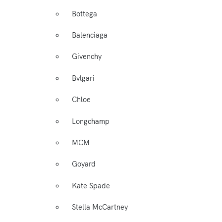
Bottega
Balenciaga
Givenchy
Bvlgari
Chloe
Longchamp
MCM
Goyard
Kate Spade
Stella McCartney