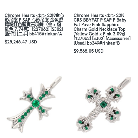
Chrome Hearts <br> 22K金心
Chrome Hearts <br> 22K
形吊墜 P SAP 心形吊墜 金色密
CRS BBYFAT P SAP P Baby
鑲粉紅色藍寶石項鍊（金 x 粉
Fat Pave Pink Sapphire
紅色 7.74克）[227062] [SJ02]
Charm Gold Necklace Top
[配件] [二手] bb415#rinkan*A
(Yellow Gold x Pink 3.09g)
[127062] [SJ02] [Accessories]
$25,246.47 USD
[Used] bb349#rinkan*B
$9,568.05 USD