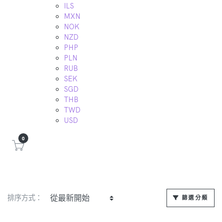
ILS
MXN
NOK
NZD
PHP
PLN
RUB
SEK
SGD
THB
TWD
USD
0
排序方式：
篩選分類