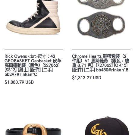
Rick Owens <br>尺寸：42
Chrome Hearts 鞋帶套裝（2
GEOBASKET Geobasket 皮革
件組）V1 馬蹄鞋帶（銀色，總
高筒運動鞋（黑色）[527062]
重 8.71 克）[727062] [OK15]
[SS13] [男士] [配件] [二手]
[配件] [二手] bb450#rinkan*B
bb297#rinkan*C
$1,313.27 USD
$1,080.79 USD