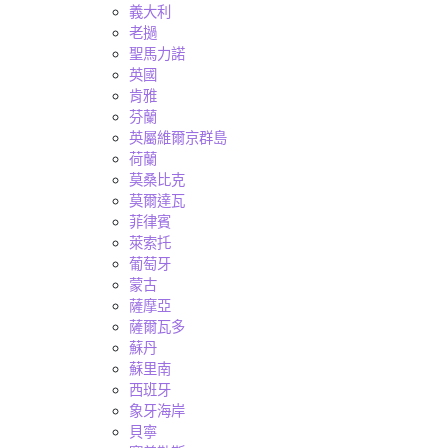
義大利
老撾
聖馬力諾
英國
肯雅
芬蘭
英屬維爾京群島
荷蘭
莫桑比克
莫爾達瓦
菲律賓
萊索托
葡萄牙
蒙古
薩摩亞
薩爾瓦多
蘇丹
蘇里南
西班牙
象牙海岸
貝寧