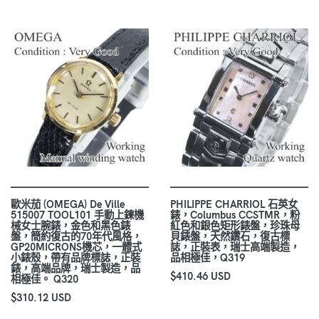
歐米茄 (OMEGA) De Ville
PHILIPPE CHARRIOL 石英女
515007 TOOL101 手動上鍊機
錶，Columbus CCSTMR，粉
械女士腕錶，金色和黑色錶
紅色和銀色矩形錶盤，珍珠母
盤，簡約復古的70年代風格，
貝錶盤，天然鑽石，復古標
GP20MICRONS機芯，一體式
誌，正裝表，瑞士高端製造，
小錶殼，帶有品牌標誌，正裝
品相極佳，Q319
錶，高端品牌，瑞士製造，品
$410.46 USD
相極佳。 Q320
$310.12 USD