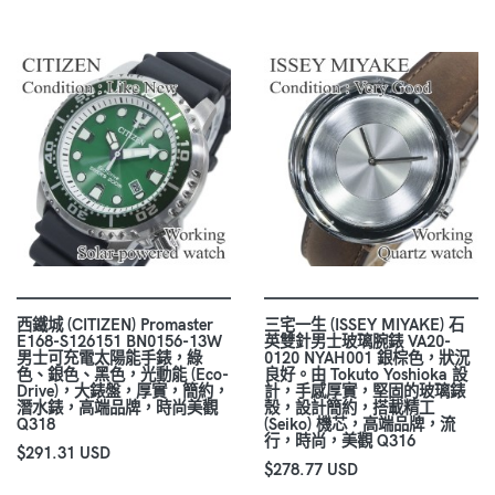
西鐵城 (CITIZEN) Promaster
三宅一生 (ISSEY MIYAKE) 石
E168-S126151 BN0156-13W
英雙針男士玻璃腕錶 VA20-
男士可充電太陽能手錶，綠
0120 NYAH001 銀棕色，狀況
色、銀色、黑色，光動能 (Eco-
良好。由 Tokuto Yoshioka 設
Drive)，大錶盤，厚實，簡約，
計，手感厚實，堅固的玻璃錶
潛水錶，高端品牌，時尚美觀
殼，設計簡約，搭載精工
Q318
(Seiko) 機芯，高端品牌，流
行，時尚，美觀 Q316
$291.31 USD
$278.77 USD