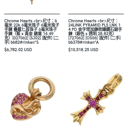
Chrome Hearts <br>尺寸：6
Chrome Hearts <br>尺寸：
毫米 22k 6毫米珠子 6毫米珠子
24LINK PYRAMID PLS LNK 1
手鍊 疊戴匕首珠子 6毫米珠子
4 PD 金字塔加鍊密鑲鑽石銀手
手鍊（藍 x 黃金 總重 14.49
鍊（銀色 x 透明 28.83克）
克）[027062] [SJ02] [配件] [二
[727062] [OS06] [配件] [二手]
手] bb82#rinkan*S
bb378#rinkan*A
$6,782.02 USD
$10,518.25 USD