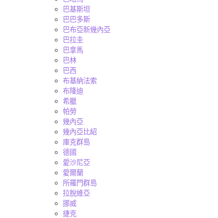
巴基斯坦
巴巴多斯
巴布亞新幾內亞
巴拉圭
巴拿馬
巴林
巴西
布基納法索
布隆迪
希臘
帕勞
幾內亞
幾內亞比紹
庫克群島
德國
愛沙尼亞
愛爾蘭
所羅門群島
拉脫維亞
挪威
捷克