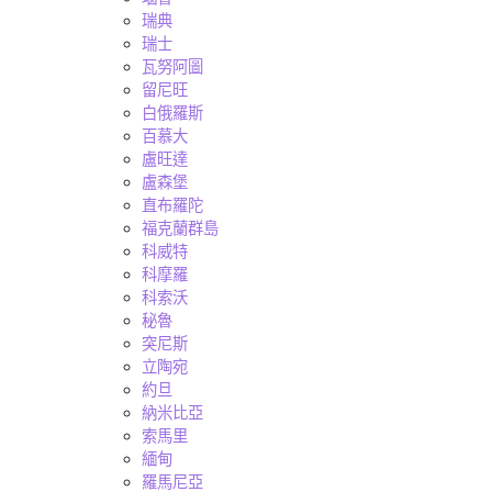
瑞典
瑞士
瓦努阿圖
留尼旺
白俄羅斯
百慕大
盧旺達
盧森堡
直布羅陀
福克蘭群島
科威特
科摩羅
科索沃
秘魯
突尼斯
立陶宛
約旦
納米比亞
索馬里
緬甸
羅馬尼亞