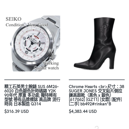
精工石英男士腕錶 SUS 6M26-
Chrome Hearts <br>尺寸：38
6020 白色銀色計時碼錶 Y2K
SUGER JONES 交叉貼片側拉
90年代 厚重 多功能 獨特稀有
鍊高跟靴（黑色 x 銀色）
型號 帶有品牌標誌 高品牌 流行
[617062] [GZ11] [女款] [配件]
時尚 日本製造 Q314
[二手] bb492#rinkan*B
$316.39 USD
$4,383.44 USD