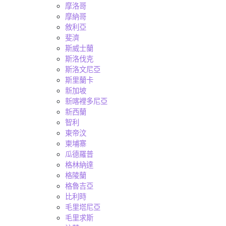
摩洛哥
摩納哥
敘利亞
斐濟
斯威士蘭
斯洛伐克
斯洛文尼亞
斯里蘭卡
新加坡
新喀裡多尼亞
新西蘭
智利
東帝汶
柬埔寨
瓜德羅普
格林納達
格陵蘭
格魯吉亞
比利時
毛里塔尼亞
毛里求斯