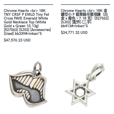
Chrome Hearts <br> 18K
Chrome Hearts <br> 18K 金
TNY CRSF P EMLD Tiny Fat
鏤空小 P 翡翠綠吊墜項鍊（白
Cross PAVE Emerald White
金 x 綠色，7.18 克）[527062]
Gold Necklace Top (White
[SJ02] [配件] [二手]
Gold x Green 10.13g)
bb413#rinkan*S
[527062] [SJ02] [Accessories]
$24,771.32 USD
[Used] bb339#rinkan*S
$47,576.23 USD