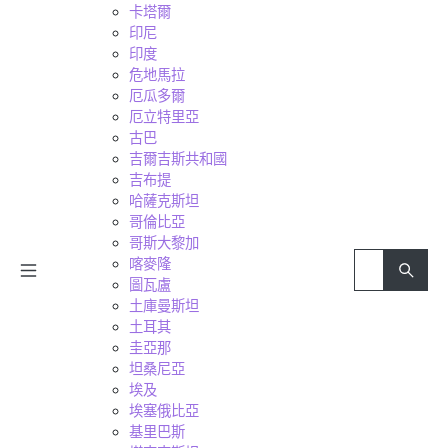
卡塔爾
印尼
印度
危地馬拉
厄瓜多爾
厄立特里亞
古巴
吉爾吉斯共和國
吉布提
哈薩克斯坦
哥倫比亞
哥斯大黎加
喀麥隆
圖瓦盧
土庫曼斯坦
土耳其
圭亞那
坦桑尼亞
埃及
埃塞俄比亞
基里巴斯