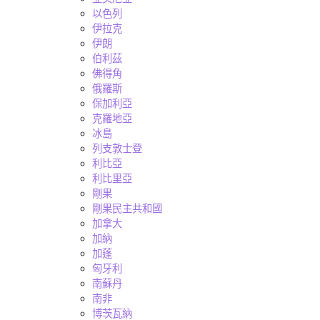
以色列
伊拉克
伊朗
伯利茲
佛得角
俄羅斯
保加利亞
克羅地亞
冰島
列支敦士登
利比亞
利比里亞
剛果
剛果民主共和國
加拿大
加納
加蓬
匈牙利
南蘇丹
南非
博茨瓦納