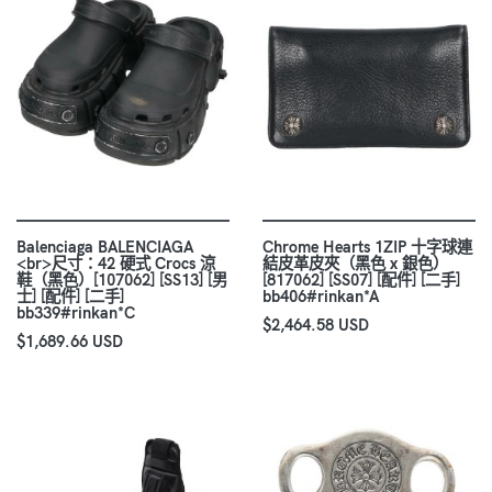
Balenciaga BALENCIAGA
Chrome Hearts 1ZIP 十字球連
<br>尺寸：42 硬式 Crocs 涼
結皮革皮夾（黑色 x 銀色）
鞋（黑色）[107062] [SS13] [男
[817062] [SS07] [配件] [二手]
士] [配件] [二手]
bb406#rinkan*A
bb339#rinkan*C
$2,464.58 USD
$1,689.66 USD