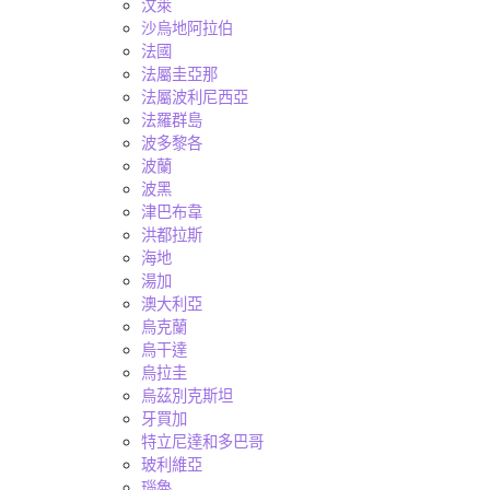
汶萊
沙烏地阿拉伯
法國
法屬圭亞那
法屬波利尼西亞
法羅群島
波多黎各
波蘭
波黑
津巴布韋
洪都拉斯
海地
湯加
澳大利亞
烏克蘭
烏干達
烏拉圭
烏茲別克斯坦
牙買加
特立尼達和多巴哥
玻利維亞
瑙魯