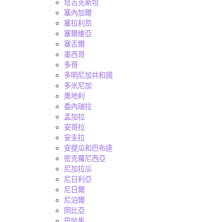
塔吉克斯坦
塞內加爾
塞拉利昂
塞爾維亞
塞舌爾
墨西哥
多哥
多明尼加共和國
多米尼加
奧地利
委內瑞拉
孟加拉
安哥拉
安圭拉
安提瓜和巴布達
密克羅尼西亞
尼加拉瓜
尼日利亞
尼日爾
尼泊爾
岡比亞
巴哈馬