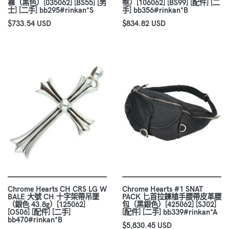
褲（黑色）[035062] [BS55] [男
框）[106062] [BS99] [配件] [二
士] [二手] bb295#rinkan*S
手] bb356#rinkan*B
$733.54 USD
$834.82 USD
Chrome Hearts CH CRS LG W
Chrome Hearts #1 SNAT
BALE 大號 CH 十字架帶吊墜
PACK 匕首拉鍊槍手腰帶皮革腰
（銀色 43.8g）[125062]
包（黑銀色）[425062] [SJ02]
[OS06] [配件] [二手]
[配件] [二手] bb339#rinkan*A
bb470#rinkan*B
$5,830.45 USD