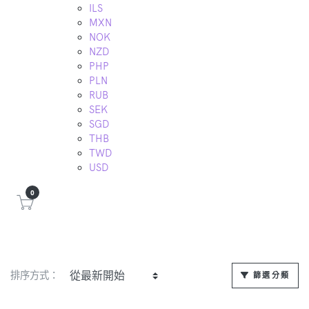
ILS
MXN
NOK
NZD
PHP
PLN
RUB
SEK
SGD
THB
TWD
USD
0
排序方式：
篩選分類