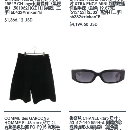
45849 CH logo刺繡長褲（黑銀
吋 XTRA FNCY MINI 超精緻迷
色）[501062] [GZ11] [男款] [二
你銀手鍊（銀色 19.87克）
手] bb432#rinkan*B
[612152] [SJ02] [配件] [二手]
bb382#rinkan*B
$1,366.12 USD
$4,199.68 USD
COMME des GARCONS
香奈兒 CHANEL <br>尺寸：
HOMME PLUS <br>尺寸：L
53□17-140 5544-A 側鑲仿珍
寬鬆黑色短褲 PQ-P015 寬鬆半
珠橢圓形太陽眼鏡（黑色鏡