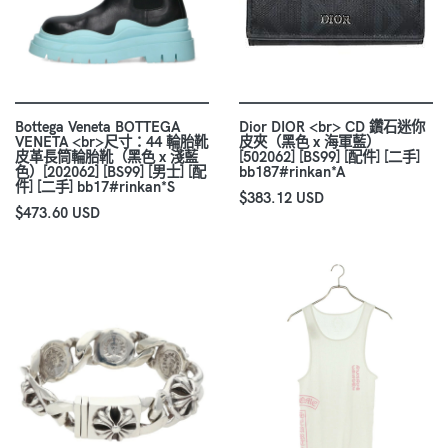
Bottega Veneta BOTTEGA
Dior DIOR <br> CD 鑽石迷你
VENETA <br>尺寸：44 輪胎靴
皮夾（黑色 x 海軍藍）
皮革長筒輪胎靴（黑色 x 淺藍
[502062] [BS99] [配件] [二手]
色）[202062] [BS99] [男士] [配
bb187#rinkan*A
件] [二手] bb17#rinkan*S
$383.12 USD
$473.60 USD