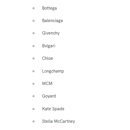
Bottega
Balenciaga
Givenchy
Bvlgari
Chloe
Longchamp
MCM
Goyard
Kate Spade
Stella McCartney