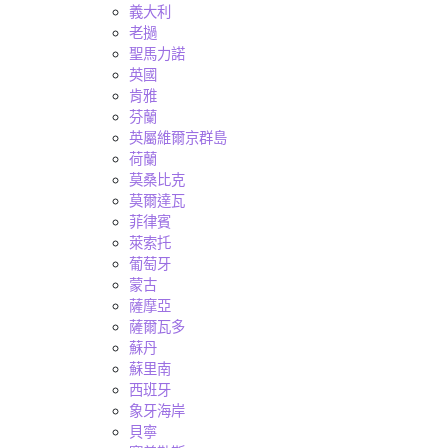
義大利
老撾
聖馬力諾
英國
肯雅
芬蘭
英屬維爾京群島
荷蘭
莫桑比克
莫爾達瓦
菲律賓
萊索托
葡萄牙
蒙古
薩摩亞
薩爾瓦多
蘇丹
蘇里南
西班牙
象牙海岸
貝寧