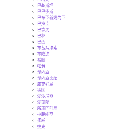
巴基斯坦
巴巴多斯
巴布亞新幾內亞
巴拉圭
巴拿馬
巴林
巴西
布基納法索
布隆迪
希臘
帕勞
幾內亞
幾內亞比紹
庫克群島
德國
愛沙尼亞
愛爾蘭
所羅門群島
拉脫維亞
挪威
捷克