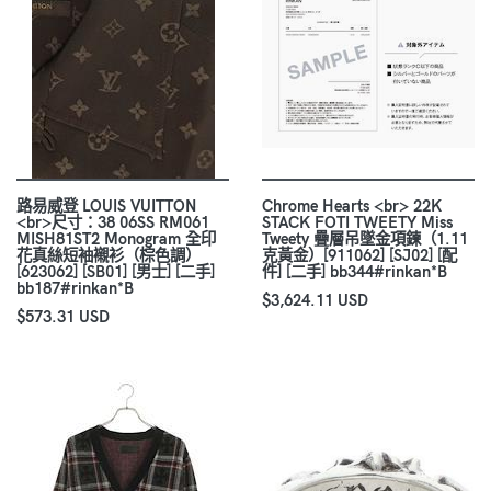
路易威登 LOUIS VUITTON
Chrome Hearts <br> 22K
<br>尺寸：38 06SS RM061
STACK FOTI TWEETY Miss
MISH81ST2 Monogram 全印
Tweety 疊層吊墜金項鍊（1.11
花真絲短袖襯衫（棕色調）
克黃金）[911062] [SJ02] [配
[623062] [SB01] [男士] [二手]
件] [二手] bb344#rinkan*B
bb187#rinkan*B
$3,624.11 USD
$573.31 USD