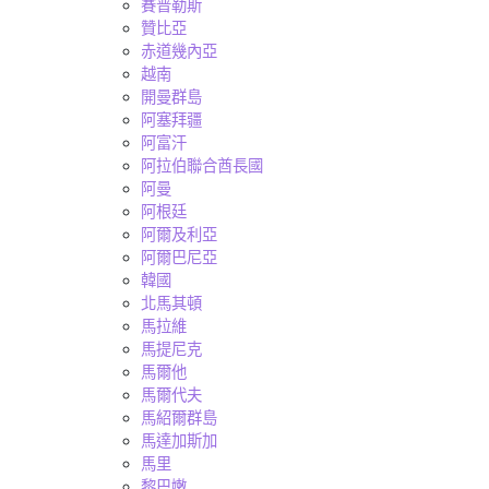
賽普勒斯
贊比亞
赤道幾內亞
越南
開曼群島
阿塞拜疆
阿富汗
阿拉伯聯合酋長國
阿曼
阿根廷
阿爾及利亞
阿爾巴尼亞
韓國
北馬其頓
馬拉維
馬提尼克
馬爾他
馬爾代夫
馬紹爾群島
馬達加斯加
馬里
黎巴嫩