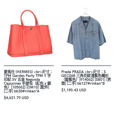
愛馬仕 (HERMES) <br>尺寸：
Prada PRADA <br>尺寸：S
TPM Garden Party TPM Y 字
GEC068 三角花紋淺藍色襯衫
印記 SV 五金 Negonda
（靛藍色）[914062] [SB01] [男
Capucines 手提包（紅色 x 銀
款] [二手] bb127#rinkan*B
色）[105062] [OM10] [配件]
$1,190.43 USD
[二手] bb30#rinkan*A
$4,631.79 USD