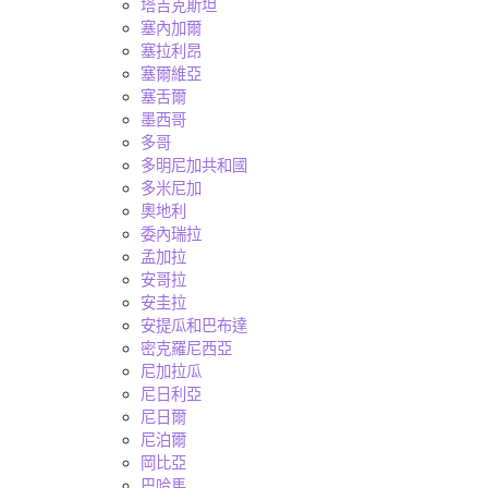
塔吉克斯坦
塞內加爾
塞拉利昂
塞爾維亞
塞舌爾
墨西哥
多哥
多明尼加共和國
多米尼加
奧地利
委內瑞拉
孟加拉
安哥拉
安圭拉
安提瓜和巴布達
密克羅尼西亞
尼加拉瓜
尼日利亞
尼日爾
尼泊爾
岡比亞
巴哈馬