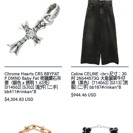
Chrome Hearts CRS BBYFAT
Celine CELINE <br>尺寸：30
P DMND Baby Fat 密鑲鑽石吊
吋 2N644573Q 大象圖案牛仔
墜（銀色 x 透明 1.63克）
褲（黑色）[714062] [SS13] [男
[014062] [SJ02] [配件] [二手]
裝] [二手] bb187#rinkan*B
bb411#rinkan*B
$944.46 USD
$4,304.83 USD