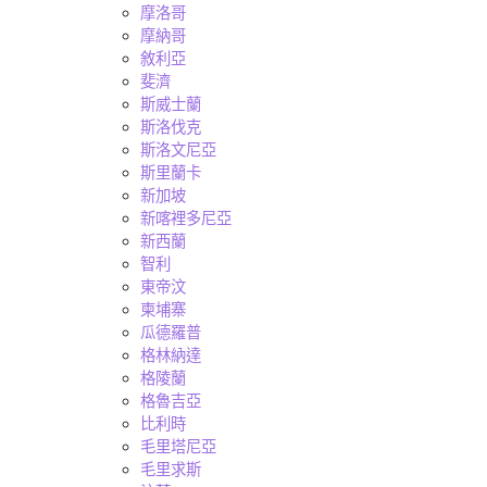
摩洛哥
摩納哥
敘利亞
斐濟
斯威士蘭
斯洛伐克
斯洛文尼亞
斯里蘭卡
新加坡
新喀裡多尼亞
新西蘭
智利
東帝汶
柬埔寨
瓜德羅普
格林納達
格陵蘭
格魯吉亞
比利時
毛里塔尼亞
毛里求斯