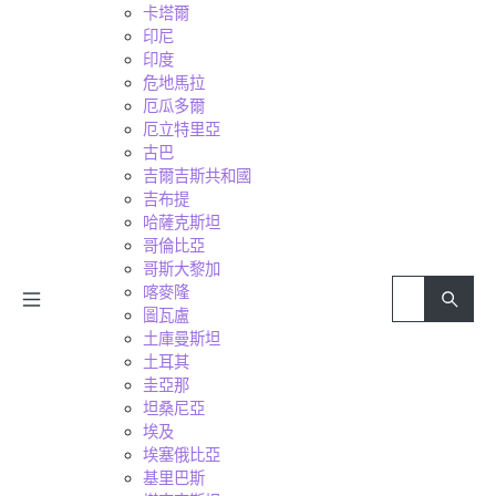
卡塔爾
印尼
印度
危地馬拉
厄瓜多爾
厄立特里亞
古巴
吉爾吉斯共和國
吉布提
哈薩克斯坦
哥倫比亞
哥斯大黎加
喀麥隆
圖瓦盧
土庫曼斯坦
土耳其
圭亞那
坦桑尼亞
埃及
埃塞俄比亞
基里巴斯