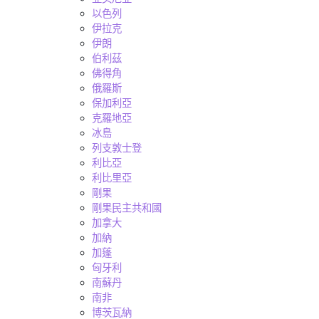
以色列
伊拉克
伊朗
伯利茲
佛得角
俄羅斯
保加利亞
克羅地亞
冰島
列支敦士登
利比亞
利比里亞
剛果
剛果民主共和國
加拿大
加納
加蓬
匈牙利
南蘇丹
南非
博茨瓦納