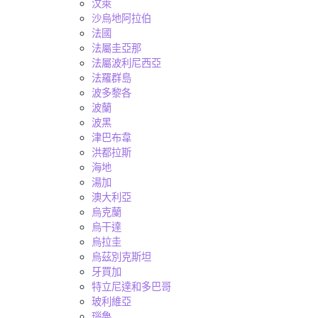
汶萊
沙烏地阿拉伯
法國
法屬圭亞那
法屬波利尼西亞
法羅群島
波多黎各
波蘭
波黑
津巴布韋
洪都拉斯
海地
湯加
澳大利亞
烏克蘭
烏干達
烏拉圭
烏茲別克斯坦
牙買加
特立尼達和多巴哥
玻利維亞
瑙魯