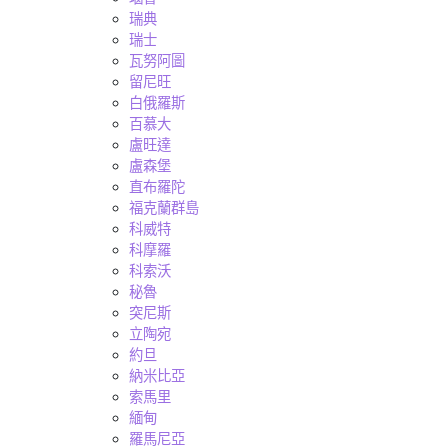
瑞典
瑞士
瓦努阿圖
留尼旺
白俄羅斯
百慕大
盧旺達
盧森堡
直布羅陀
福克蘭群島
科威特
科摩羅
科索沃
秘魯
突尼斯
立陶宛
約旦
納米比亞
索馬里
緬甸
羅馬尼亞