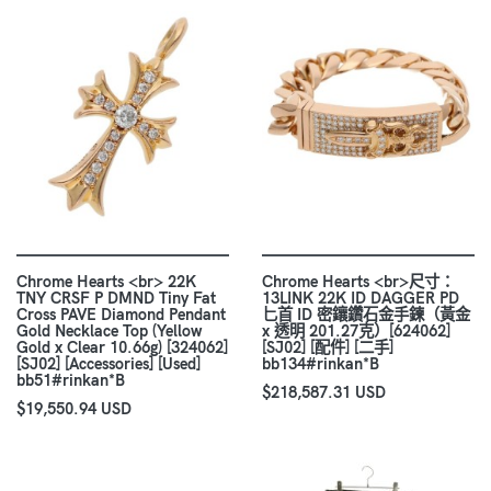
Chrome Hearts <br> 22K
Chrome Hearts <br>尺寸：
TNY CRSF P DMND Tiny Fat
13LINK 22K ID DAGGER PD
Cross PAVE Diamond Pendant
匕首 ID 密鑲鑽石金手鍊（黃金
Gold Necklace Top (Yellow
x 透明 201.27克）[624062]
Gold x Clear 10.66g) [324062]
[SJ02] [配件] [二手]
[SJ02] [Accessories] [Used]
bb134#rinkan*B
bb51#rinkan*B
$218,587.31 USD
$19,550.94 USD