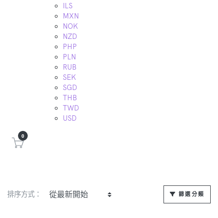
ILS
MXN
NOK
NZD
PHP
PLN
RUB
SEK
SGD
THB
TWD
USD
0
排序方式：
篩選分類