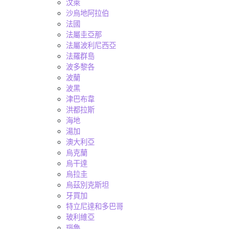
汶萊
沙烏地阿拉伯
法國
法屬圭亞那
法屬波利尼西亞
法羅群島
波多黎各
波蘭
波黑
津巴布韋
洪都拉斯
海地
湯加
澳大利亞
烏克蘭
烏干達
烏拉圭
烏茲別克斯坦
牙買加
特立尼達和多巴哥
玻利維亞
瑙魯