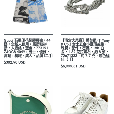
Gucci 石墨印花黏膠短褲，44
【清倉大甩賣】蒂芙尼 (Tiffany
碼，全新未使用，馬銜扣拼
& Co.) 女士五金小鏈環戒指，
接，人造絲，藍色，773191
珠寶，配件，密鑲，18K 白
ZAQC8 4049，男士，優雅，
金，1.32 克拉鑽石，約 8 號，
高端，精緻，成人，品牌 [二手]
72671333，約 7.7 克，成色極
佳【【】
$382.98 USD
$6,999.31 USD