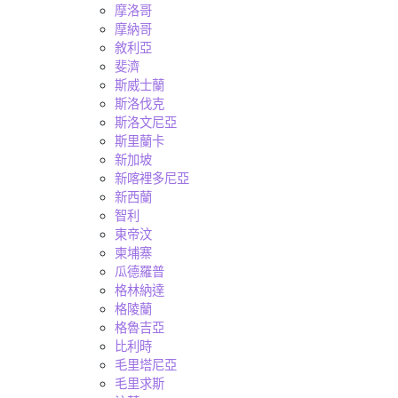
摩洛哥
摩納哥
敘利亞
斐濟
斯威士蘭
斯洛伐克
斯洛文尼亞
斯里蘭卡
新加坡
新喀裡多尼亞
新西蘭
智利
東帝汶
柬埔寨
瓜德羅普
格林納達
格陵蘭
格魯吉亞
比利時
毛里塔尼亞
毛里求斯