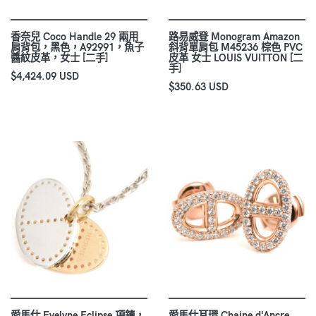
香奈兒 Coco Handle 29 兩用
路易威登 Monogram Amazon
肩背包，黑色，A92991，魚子
斜背單肩包 M45236 棕色 PVC
醬紋皮革，女士 [二手]
皮革 女士 LOUIS VUITTON [二
手]
$4,424.09 USD
$350.63 USD
愛馬仕 Evelyne Eclipse 項鍊，
愛馬仕耳環 Chaine d'Ancre