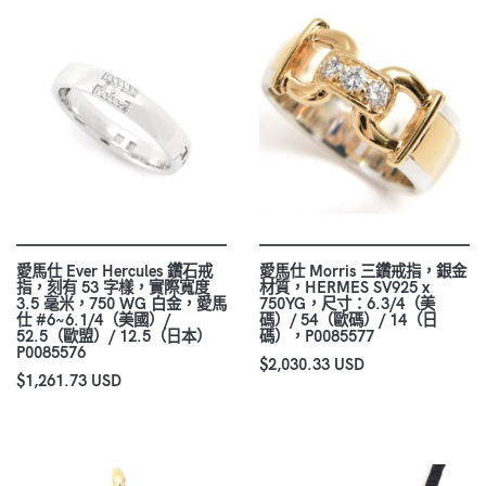
愛馬仕 Ever Hercules 鑽石戒
愛馬仕 Morris 三鑽戒指，銀金
指，刻有 53 字樣，實際寬度
材質，HERMES SV925 x
3.5 毫米，750 WG 白金，愛馬
750YG，尺寸：6.3/4（美
仕 #6~6.1/4（美國）/
碼）/ 54（歐碼）/ 14（日
52.5（歐盟）/ 12.5（日本）
碼），P0085577
P0085576
$2,030.33 USD
$1,261.73 USD