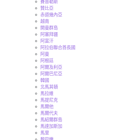
賽普勒斯
贊比亞
赤道幾內亞
越南
開曼群島
阿塞拜疆
阿富汗
阿拉伯聯合酋長國
阿曼
阿根廷
阿爾及利亞
阿爾巴尼亞
韓國
北馬其頓
馬拉維
馬提尼克
馬爾他
馬爾代夫
馬紹爾群島
馬達加斯加
馬里
黎巴嫩