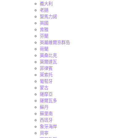
義大利
老撾
聖馬力諾
英國
肯雅
芬蘭
英屬維爾京群島
荷蘭
莫桑比克
莫爾達瓦
菲律賓
萊索托
葡萄牙
蒙古
薩摩亞
薩爾瓦多
蘇丹
蘇里南
西班牙
象牙海岸
貝寧