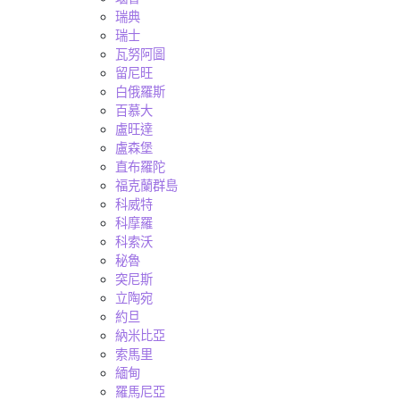
瑞典
瑞士
瓦努阿圖
留尼旺
白俄羅斯
百慕大
盧旺達
盧森堡
直布羅陀
福克蘭群島
科威特
科摩羅
科索沃
秘魯
突尼斯
立陶宛
約旦
納米比亞
索馬里
緬甸
羅馬尼亞