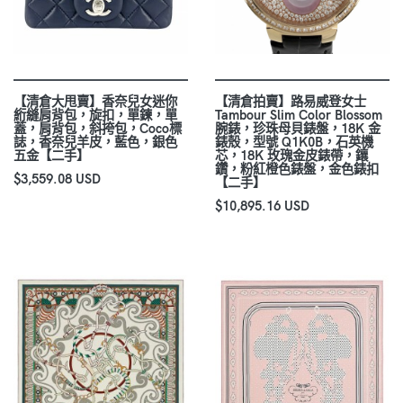
【清倉大甩賣】香奈兒女迷你
【清倉拍賣】路易威登女士
絎縫肩背包，旋扣，單鍊，單
Tambour Slim Color Blossom
蓋，肩背包，斜挎包，Coco標
腕錶，珍珠母貝錶盤，18K 金
誌，香奈兒羊皮，藍色，銀色
錶殼，型號 Q1K0B，石英機
五金【二手】
芯，18K 玫瑰金皮錶帶，鑲
鑽，粉紅橙色錶盤，金色錶扣
$3,559.08 USD
【二手】
$10,895.16 USD