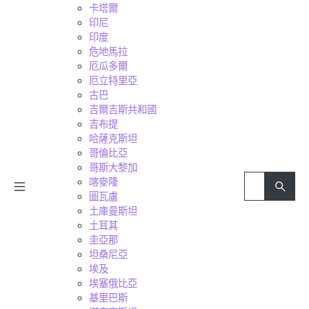
卡塔爾
印尼
印度
危地馬拉
厄瓜多爾
厄立特里亞
古巴
吉爾吉斯共和國
吉布提
哈薩克斯坦
哥倫比亞
哥斯大黎加
喀麥隆
圖瓦盧
土庫曼斯坦
土耳其
圭亞那
坦桑尼亞
埃及
埃塞俄比亞
基里巴斯