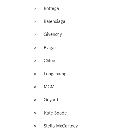
Bottega
Balenciaga
Givenchy
Bvlgari
Chloe
Longchamp
MCM
Goyard
Kate Spade
Stella McCartney