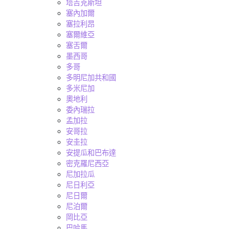
塔吉克斯坦
塞內加爾
塞拉利昂
塞爾維亞
塞舌爾
墨西哥
多哥
多明尼加共和國
多米尼加
奧地利
委內瑞拉
孟加拉
安哥拉
安圭拉
安提瓜和巴布達
密克羅尼西亞
尼加拉瓜
尼日利亞
尼日爾
尼泊爾
岡比亞
巴哈馬