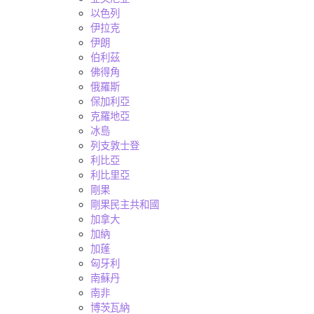
以色列
伊拉克
伊朗
伯利茲
佛得角
俄羅斯
保加利亞
克羅地亞
冰島
列支敦士登
利比亞
利比里亞
剛果
剛果民主共和國
加拿大
加納
加蓬
匈牙利
南蘇丹
南非
博茨瓦納