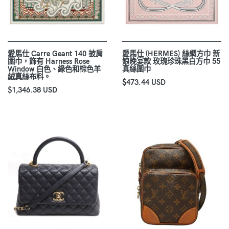
愛馬仕 Carre Geant 140 披肩
愛馬仕 (HERMES) 絲綢方巾 新
圍巾，飾有 Harness Rose
娘晚宴款 玫瑰珍珠黑白方巾 55
Window 白色、綠色和棕色羊
真絲圍巾
絨真絲布料。
$473.44 USD
$1,346.38 USD