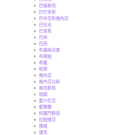
巴基斯坦
巴巴多斯
巴布亞新幾內亞
巴拉圭
巴拿馬
巴林
巴西
布基納法索
布隆迪
希臘
帕勞
幾內亞
幾內亞比紹
庫克群島
德國
愛沙尼亞
愛爾蘭
所羅門群島
拉脫維亞
挪威
捷克