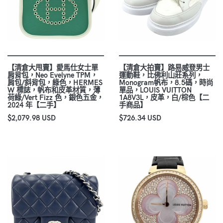
【清倉大甩賣】愛馬仕女士單
【清倉大拍賣】路易威登男士
肩背包，Neo Evelyne TPM，
運動鞋，比佛利山莊系列，
肩包/斜背包，綠色，HERMES
Monogram帆布，8.5碼，時尚
W 標誌，帆布和皮革材質，薄
單品，LOUIS VUITTON
荷綠/Vert Fizz 色，銀色五金，
1A8V3L，皮革，白/棕色【二
2024 年【二手】
手商品】
$2,079.98 USD
$726.34 USD