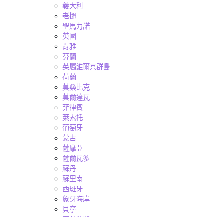
義大利
老撾
聖馬力諾
英國
肯雅
芬蘭
英屬維爾京群島
荷蘭
莫桑比克
莫爾達瓦
菲律賓
萊索托
葡萄牙
蒙古
薩摩亞
薩爾瓦多
蘇丹
蘇里南
西班牙
象牙海岸
貝寧