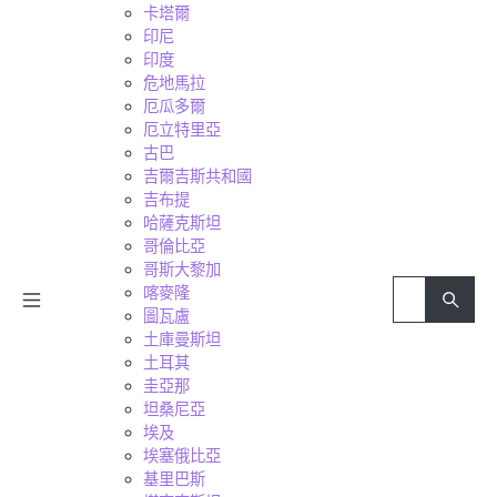
卡塔爾
印尼
印度
危地馬拉
厄瓜多爾
厄立特里亞
古巴
吉爾吉斯共和國
吉布提
哈薩克斯坦
哥倫比亞
哥斯大黎加
喀麥隆
圖瓦盧
土庫曼斯坦
土耳其
圭亞那
坦桑尼亞
埃及
埃塞俄比亞
基里巴斯