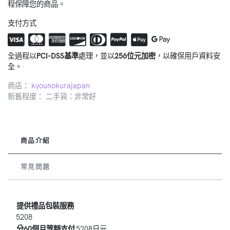
程保障您的商品。
支付方式
全過程以
PCI-DSS基準
處理，並以
256位元加密
，以確保用戶資料安
全。
商店：
kyounokurajapan
新舊程度： 二手貨：非常好
商品介紹
常見問題
提供禮品包裝服務
5208
分60個月等額支付
5208日元