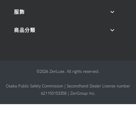
服飾
商品分類
©2026 ZenLuxe. All rights reserved.
Osaka Public Safety Commission | Secondhand Dealer License number
621150153358 | ZenGroup Inc.