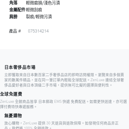
角落
輕微磨損/淺色污漬
金屬配件
輕微刮痕
肩膀
裂痕/輕微污漬
產品 #
075314214
日本奢侈品市場
立即獲取來自日本數百家二手奢侈品店的即時訪問權限。瀏覽來自多個賣
家的數萬件精品，並在同一筆訂單內輕鬆全球配送。ZenLuxe 連結全球奢
侈品愛好者與日本頂級二手市場，提供無可比擬的選擇與便利性。
全球免運費
ZenLuxe 全館商品皆享 日本郵政 EMS 快遞 免費配送。如需更快送達，亦可選
擇付費特快專遞服務。
無憂購物
放心購物，ZenLuxe 提供 30 天退貨與退款保障。如發現任何商品非正
品，我們將 100% 全額退款。