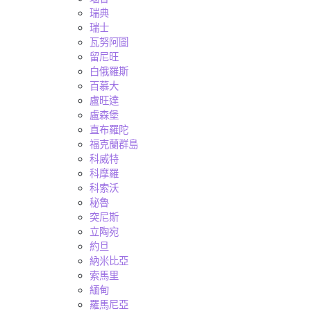
瑞典
瑞士
瓦努阿圖
留尼旺
白俄羅斯
百慕大
盧旺達
盧森堡
直布羅陀
福克蘭群島
科威特
科摩羅
科索沃
秘魯
突尼斯
立陶宛
約旦
納米比亞
索馬里
緬甸
羅馬尼亞