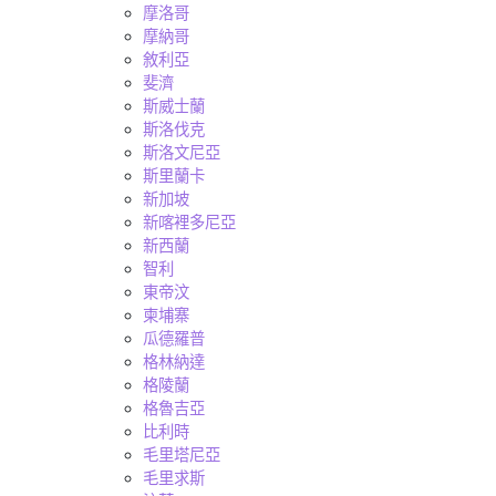
摩洛哥
摩納哥
敘利亞
斐濟
斯威士蘭
斯洛伐克
斯洛文尼亞
斯里蘭卡
新加坡
新喀裡多尼亞
新西蘭
智利
東帝汶
柬埔寨
瓜德羅普
格林納達
格陵蘭
格魯吉亞
比利時
毛里塔尼亞
毛里求斯