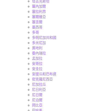
塔吉克斯坦
塞內加爾
塞拉利昂
塞爾維亞
塞舌爾
墨西哥
多哥
多明尼加共和國
多米尼加
奧地利
委內瑞拉
孟加拉
安哥拉
安圭拉
安提瓜和巴布達
密克羅尼西亞
尼加拉瓜
尼日利亞
尼日爾
尼泊爾
岡比亞
巴哈馬