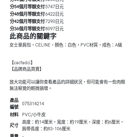
分54個月等額支付
5747日元
分48個月等額支付
6422日元
分42個月等額支付
7290日元
分36個月等額支付
8097日元
此商品的關鍵字
女士
單肩包，
CELINE，
顏色：白色，
PVC材質，
成色：A級
【cacfadci】
【品牌商品買賣】
放大功能可以讓你查看產品的詳細狀況，但可能會有一些肉眼
無法察覺的輕微損壞。
產品
075314214
編號
材料
PVC/小牛皮
高度：約14厘米，寬度：約19厘米，深度：約6厘米，
尺寸
肩帶長度：約83-106厘米
重量
-