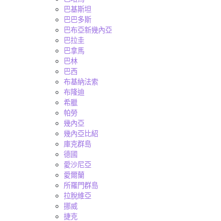
巴基斯坦
巴巴多斯
巴布亞新幾內亞
巴拉圭
巴拿馬
巴林
巴西
布基納法索
布隆迪
希臘
帕勞
幾內亞
幾內亞比紹
庫克群島
德國
愛沙尼亞
愛爾蘭
所羅門群島
拉脫維亞
挪威
捷克