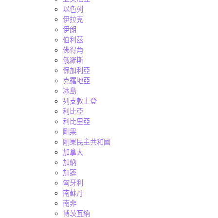
以色列
伊拉克
伊朗
伯利茲
佛得角
俄羅斯
保加利亞
克羅地亞
冰島
列支敦士登
利比亞
利比里亞
剛果
剛果民主共和國
加拿大
加納
加蓬
匈牙利
南蘇丹
南非
博茨瓦納