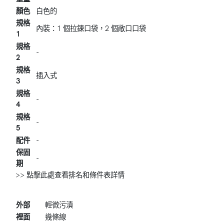
顏色
白色的
規格
內裝：1 個拉鍊口袋，2 個敞口口袋
1
規格
-
2
規格
插入式
3
規格
-
4
規格
-
5
配件
-
保固
-
期
>> 點擊此處查看排名和條件表詳情
外部
輕微污漬
裡面
幾條線