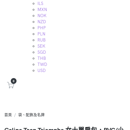
ILS
MXN
NOK
NZD
PHP
PLN
RUB
SEK
SGD
THB
TWD
USD
0
首頁
袋、配飾及名牌
Celine Teen Triomphe 女士單肩包，PVC/小