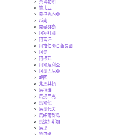
賽普勒斯
贊比亞
赤道幾內亞
越南
開曼群島
阿塞拜疆
阿富汗
阿拉伯聯合酋長國
阿曼
阿根廷
阿爾及利亞
阿爾巴尼亞
韓國
北馬其頓
馬拉維
馬提尼克
馬爾他
馬爾代夫
馬紹爾群島
馬達加斯加
馬里
黎巴嫩