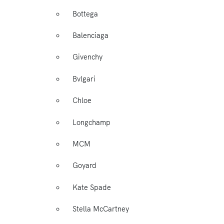
Bottega
Balenciaga
Givenchy
Bvlgari
Chloe
Longchamp
MCM
Goyard
Kate Spade
Stella McCartney