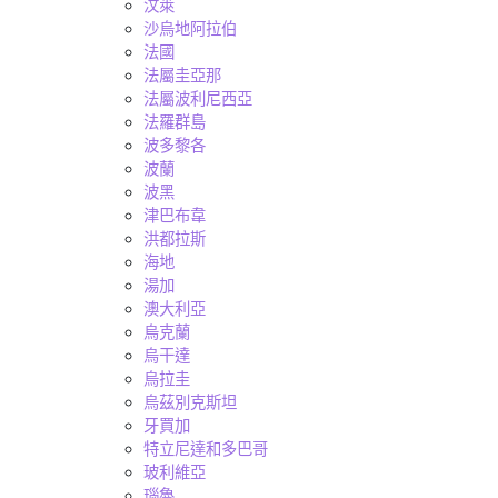
汶萊
沙烏地阿拉伯
法國
法屬圭亞那
法屬波利尼西亞
法羅群島
波多黎各
波蘭
波黑
津巴布韋
洪都拉斯
海地
湯加
澳大利亞
烏克蘭
烏干達
烏拉圭
烏茲別克斯坦
牙買加
特立尼達和多巴哥
玻利維亞
瑙魯