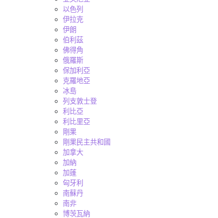
以色列
伊拉克
伊朗
伯利茲
佛得角
俄羅斯
保加利亞
克羅地亞
冰島
列支敦士登
利比亞
利比里亞
剛果
剛果民主共和國
加拿大
加納
加蓬
匈牙利
南蘇丹
南非
博茨瓦納