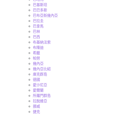
巴基斯坦
巴巴多斯
巴布亞新幾內亞
巴拉圭
巴拿馬
巴林
巴西
布基納法索
布隆迪
希臘
帕勞
幾內亞
幾內亞比紹
庫克群島
德國
愛沙尼亞
愛爾蘭
所羅門群島
拉脫維亞
挪威
捷克