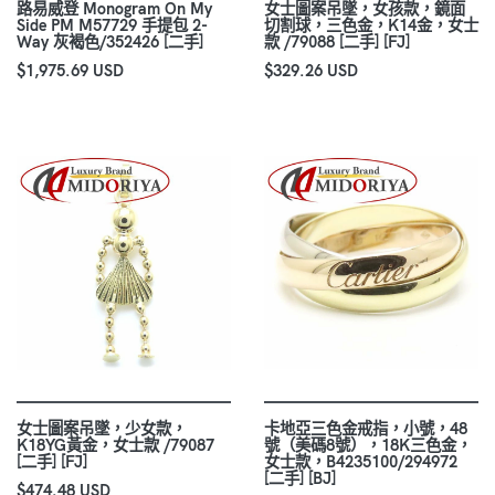
路易威登 Monogram On My
女士圖案吊墜，女孩款，鏡面
Side PM M57729 手提包 2-
切割球，三色金，K14金，女士
Way 灰褐色/352426 [二手]
款 /79088 [二手] [FJ]
$1,975.69 USD
$329.26 USD
女士圖案吊墜，少女款，
卡地亞三色金戒指，小號，48
K18YG黃金，女士款 /79087
號（美碼8號），18K三色金，
[二手] [FJ]
女士款，B4235100/294972
[二手] [BJ]
$474.48 USD