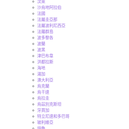
汶萊
沙烏地阿拉伯
法國
法屬圭亞那
法屬波利尼西亞
法羅群島
波多黎各
波蘭
波黑
津巴布韋
洪都拉斯
海地
湯加
澳大利亞
烏克蘭
烏干達
烏拉圭
烏茲別克斯坦
牙買加
特立尼達和多巴哥
玻利維亞
瑙魯