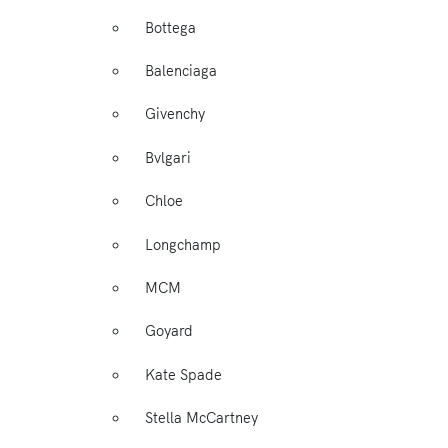
Bottega
Balenciaga
Givenchy
Bvlgari
Chloe
Longchamp
MCM
Goyard
Kate Spade
Stella McCartney