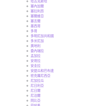
塔吉克斯坦
塞內加爾
塞拉利昂
塞爾維亞
塞舌爾
墨西哥
多哥
多明尼加共和國
多米尼加
奧地利
委內瑞拉
孟加拉
安哥拉
安圭拉
安提瓜和巴布達
密克羅尼西亞
尼加拉瓜
尼日利亞
尼日爾
尼泊爾
岡比亞
巴哈馬