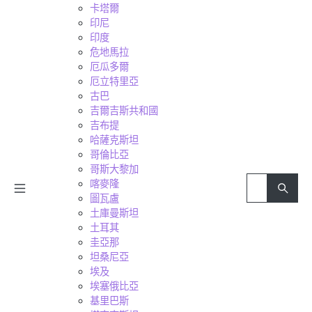
卡塔爾
印尼
印度
危地馬拉
厄瓜多爾
厄立特里亞
古巴
吉爾吉斯共和國
吉布提
哈薩克斯坦
哥倫比亞
哥斯大黎加
喀麥隆
圖瓦盧
土庫曼斯坦
土耳其
圭亞那
坦桑尼亞
埃及
埃塞俄比亞
基里巴斯