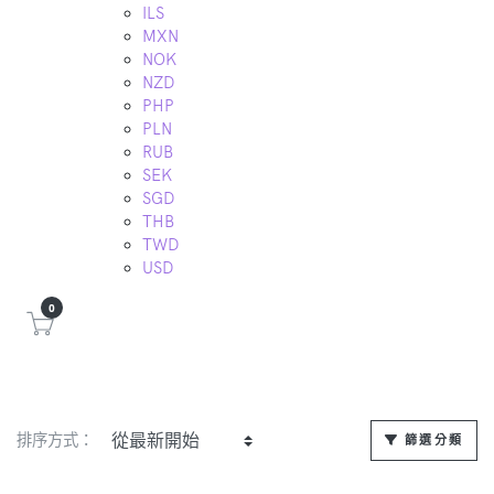
ILS
MXN
NOK
NZD
PHP
PLN
RUB
SEK
SGD
THB
TWD
USD
0
排序方式：
篩選分類