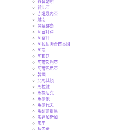
賽普勒斯
贊比亞
赤道幾內亞
越南
開曼群島
阿塞拜疆
阿富汗
阿拉伯聯合酋長國
阿曼
阿根廷
阿爾及利亞
阿爾巴尼亞
韓國
北馬其頓
馬拉維
馬提尼克
馬爾他
馬爾代夫
馬紹爾群島
馬達加斯加
馬里
黎巴嫩