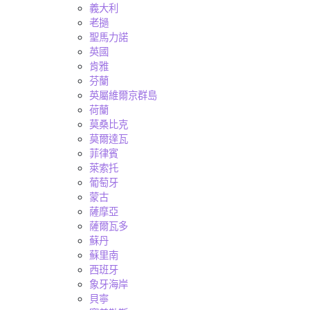
義大利
老撾
聖馬力諾
英國
肯雅
芬蘭
英屬維爾京群島
荷蘭
莫桑比克
莫爾達瓦
菲律賓
萊索托
葡萄牙
蒙古
薩摩亞
薩爾瓦多
蘇丹
蘇里南
西班牙
象牙海岸
貝寧