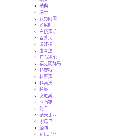
瑞典
瑞士
瓦努阿圖
留尼旺
白俄羅斯
百慕大
盧旺達
盧森堡
直布羅陀
福克蘭群島
科威特
科摩羅
科索沃
秘魯
突尼斯
立陶宛
約旦
納米比亞
索馬里
緬甸
羅馬尼亞