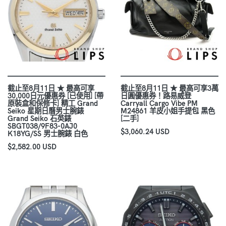
截止至8月11日 ★ 最高可享
截止至8月11日 ★ 最高可享3萬
30,000日元優惠券 [已使用] [帶
日圓優惠券！路易威登
原裝盒和保修卡] 精工 Grand
Carryall Cargo Vibe PM
Seiko 星期日曆男士腕錶
M24861 羊皮小姐手提包 黑色
Grand Seiko 石英錶
[二手]
SBGT038/9F83-0AJ0
$3,060.24 USD
K18YG/SS 男士腕錶 白色
$2,582.00 USD