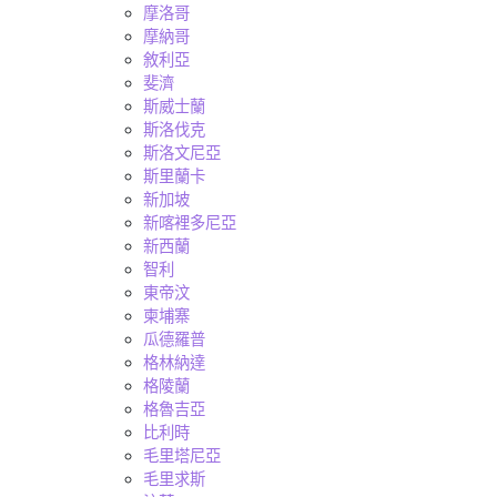
摩洛哥
摩納哥
敘利亞
斐濟
斯威士蘭
斯洛伐克
斯洛文尼亞
斯里蘭卡
新加坡
新喀裡多尼亞
新西蘭
智利
東帝汶
柬埔寨
瓜德羅普
格林納達
格陵蘭
格魯吉亞
比利時
毛里塔尼亞
毛里求斯