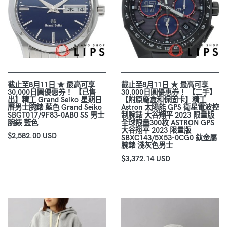
截止至8月11日 ★ 最高可享
截止至8月11日 ★ 最高可享
30,000日圓優惠券！ 【已售
30,000日圓優惠券！ 【二手】
出】精工 Grand Seiko 星期日
【附原廠盒和保固卡】精工
曆男士腕錶 藍色 Grand Seiko
Astron 太陽能 GPS 衛星電波控
SBGT017/9F83-0AB0 SS 男士
制腕錶 大谷翔平 2023 限量版
腕錶 藍色
全球限量300枚 ASTRON GPS
大谷翔平 2023 限量版
$2,582.00 USD
SBXC143/5X53-0CG0 鈦金屬
腕錶 淺灰色男士
$3,372.14 USD