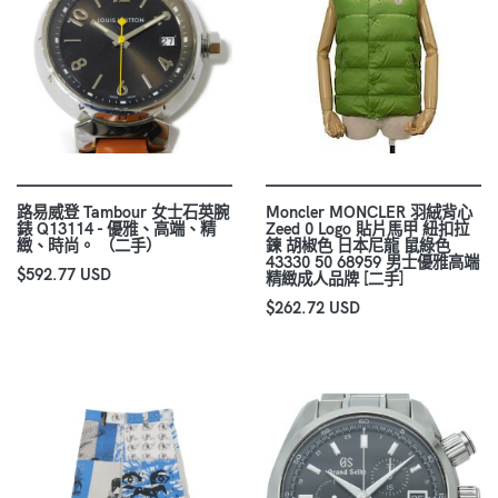
路易威登 Tambour 女士石英腕
Moncler MONCLER 羽絨背心
錶 Q13114 - 優雅、高端、精
Zeed 0 Logo 貼片馬甲 紐扣拉
緻、時尚。 （二手）
鍊 胡椒色 日本尼龍 鼠綠色
43330 50 68959 男士優雅高端
$592.77 USD
精緻成人品牌 [二手]
$262.72 USD