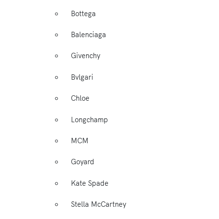
Bottega
Balenciaga
Givenchy
Bvlgari
Chloe
Longchamp
MCM
Goyard
Kate Spade
Stella McCartney