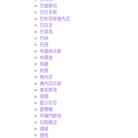
巴基斯坦
巴巴多斯
巴布亞新幾內亞
巴拉圭
巴拿馬
巴林
巴西
布基納法索
布隆迪
希臘
帕勞
幾內亞
幾內亞比紹
庫克群島
德國
愛沙尼亞
愛爾蘭
所羅門群島
拉脫維亞
挪威
捷克