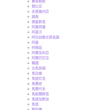
賽普勒斯
贊比亞
赤道幾內亞
越南
開曼群島
阿塞拜疆
阿富汗
阿拉伯聯合酋長國
阿曼
阿根廷
阿爾及利亞
阿爾巴尼亞
韓國
北馬其頓
馬拉維
馬提尼克
馬爾他
馬爾代夫
馬紹爾群島
馬達加斯加
馬里
黎巴嫩