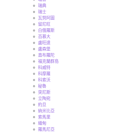
瑞典
瑞士
瓦努阿圖
留尼旺
白俄羅斯
百慕大
盧旺達
盧森堡
直布羅陀
福克蘭群島
科威特
科摩羅
科索沃
秘魯
突尼斯
立陶宛
約旦
納米比亞
索馬里
緬甸
羅馬尼亞