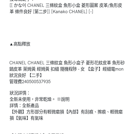
[[ かな이 CHANEL 三條紋盒 魚形小盒 菱形圖案 皮革/魚形皮
革 條件良好 [第二步]] [Kanako CHANEL] [-]
▲高點釋放
CHANEL CHANEL 三條紋盒 魚形小盒子 菱形花紋皮革 魚形砂
鍋皮革 萊姆​​黃 經姆黃 扣細 隨機程陟 - 女 【盒子】經細電mon
狀況良好 【二手】
管理費
240500537935
狀況詳情：
全新未使用，非常乾燥。 ※說明
詳情：全新產品
【外觀】方形部分有輕微磨損【內部】有刮痕、擦痕、輕微磨
損【氣味】有氣味