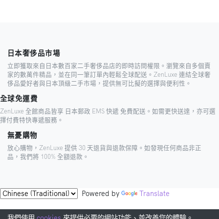
日本奢侈品市場
立即獲取來自日本數百家二手奢侈品店的即時訪問權限。瀏覽來自多個賣
家的數萬件精品，並在同一筆訂單內輕鬆全球配送。ZenLuxe 連結全球奢
侈品愛好者與日本頂級二手市場，提供無可比擬的選擇與便利性。
全球免運費
ZenLuxe 全館商品皆享 日本郵政 EMS 快遞 免費配送。如需更快送達，亦可選
擇付費特快專遞服務。
無憂購物
放心購物，ZenLuxe 提供 30 天退貨與退款保障。如發現任何商品非正
品，我們將 100% 全額退款。
Powered by
Translate
我們使用
cookies
來提供必要的網站功能、並改善您的體驗。