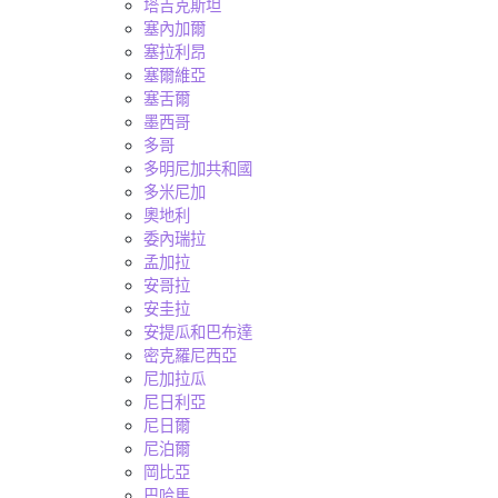
塔吉克斯坦
塞內加爾
塞拉利昂
塞爾維亞
塞舌爾
墨西哥
多哥
多明尼加共和國
多米尼加
奧地利
委內瑞拉
孟加拉
安哥拉
安圭拉
安提瓜和巴布達
密克羅尼西亞
尼加拉瓜
尼日利亞
尼日爾
尼泊爾
岡比亞
巴哈馬