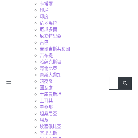
卡塔爾
印尼
印度
危地馬拉
厄瓜多爾
厄立特里亞
古巴
吉爾吉斯共和國
吉布提
哈薩克斯坦
哥倫比亞
哥斯大黎加
喀麥隆
圖瓦盧
土庫曼斯坦
土耳其
圭亞那
坦桑尼亞
埃及
埃塞俄比亞
基里巴斯