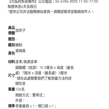
【大阪府新齋橋市】公司電話：06-6786-8555 11:00-17:00
每週休息6天及假日
*提供公司非法服務網站查詢。請確認需求並聯絡收件人。
產品
加奈子
標籤
類型
-
雕刻
機制
萊姆黃
黃色
材料
皮革/魚糜皮革
圓錐體（底部）10.5厘米 x 高度（最長
處）7厘米 x 深度（最長處）3厘米
尺寸
*請在此處聯繫我們了解測量方法的詳
細信息
重量
126克
開啟方式：繫帶式；
外部：
零重量袋 x 1，開口袋 x 1；
標準