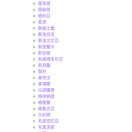
摩洛哥
摩納哥
敘利亞
斐濟
斯威士蘭
斯洛伐克
斯洛文尼亞
斯里蘭卡
新加坡
新喀裡多尼亞
新西蘭
智利
東帝汶
柬埔寨
瓜德羅普
格林納達
格陵蘭
格魯吉亞
比利時
毛里塔尼亞
毛里求斯