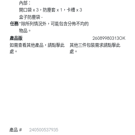
內部：
開口袋 x 3，防塵套 x 1，卡槽 x 3
盒子防塵袋 -
任務
*除所列情況外，可能包含分佈不均的
物品。
產品版
26089980313OK
如需查看其他產品，請點擊此
其他三件包裝需求請點擊此
處。
處。
產品 #
240500537935