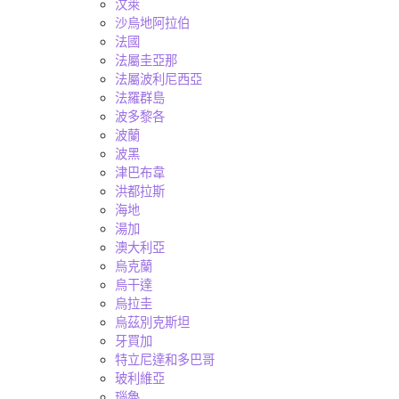
汶萊
沙烏地阿拉伯
法國
法屬圭亞那
法屬波利尼西亞
法羅群島
波多黎各
波蘭
波黑
津巴布韋
洪都拉斯
海地
湯加
澳大利亞
烏克蘭
烏干達
烏拉圭
烏茲別克斯坦
牙買加
特立尼達和多巴哥
玻利維亞
瑙魯