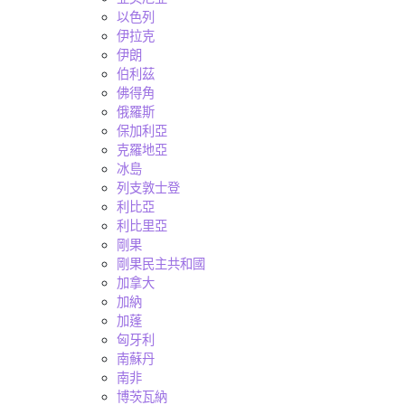
以色列
伊拉克
伊朗
伯利茲
佛得角
俄羅斯
保加利亞
克羅地亞
冰島
列支敦士登
利比亞
利比里亞
剛果
剛果民主共和國
加拿大
加納
加蓬
匈牙利
南蘇丹
南非
博茨瓦納