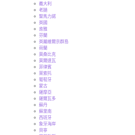
義大利
老撾
聖馬力諾
英國
肯雅
芬蘭
英屬維爾京群島
荷蘭
莫桑比克
莫爾達瓦
菲律賓
萊索托
葡萄牙
蒙古
薩摩亞
薩爾瓦多
蘇丹
蘇里南
西班牙
象牙海岸
貝寧