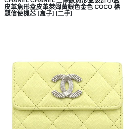
皮革魚形盒皮革萊姆黃銀色金色 COCO 標
題信使機芯 [盒子] [二手]