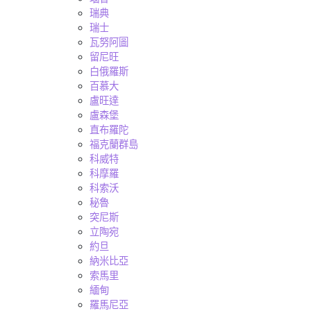
瑞典
瑞士
瓦努阿圖
留尼旺
白俄羅斯
百慕大
盧旺達
盧森堡
直布羅陀
福克蘭群島
科威特
科摩羅
科索沃
秘魯
突尼斯
立陶宛
約旦
納米比亞
索馬里
緬甸
羅馬尼亞