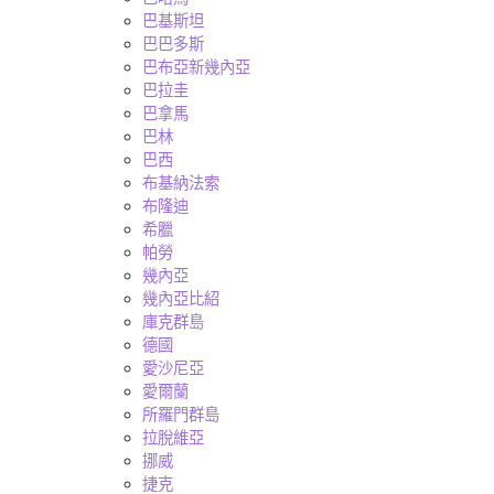
巴基斯坦
巴巴多斯
巴布亞新幾內亞
巴拉圭
巴拿馬
巴林
巴西
布基納法索
布隆迪
希臘
帕勞
幾內亞
幾內亞比紹
庫克群島
德國
愛沙尼亞
愛爾蘭
所羅門群島
拉脫維亞
挪威
捷克