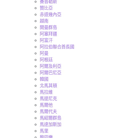
賽普勒斯
贊比亞
赤道幾內亞
越南
開曼群島
阿塞拜疆
阿富汗
阿拉伯聯合酋長國
阿曼
阿根廷
阿爾及利亞
阿爾巴尼亞
韓國
北馬其頓
馬拉維
馬提尼克
馬爾他
馬爾代夫
馬紹爾群島
馬達加斯加
馬里
黎巴嫩