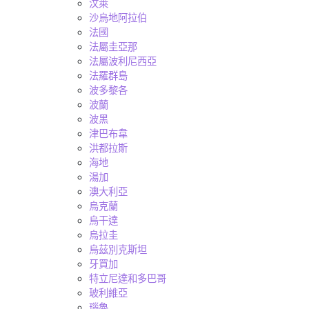
汶萊
沙烏地阿拉伯
法國
法屬圭亞那
法屬波利尼西亞
法羅群島
波多黎各
波蘭
波黑
津巴布韋
洪都拉斯
海地
湯加
澳大利亞
烏克蘭
烏干達
烏拉圭
烏茲別克斯坦
牙買加
特立尼達和多巴哥
玻利維亞
瑙魯