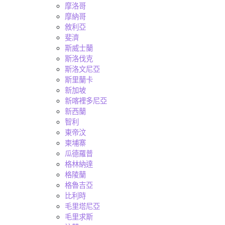
摩洛哥
摩納哥
敘利亞
斐濟
斯威士蘭
斯洛伐克
斯洛文尼亞
斯里蘭卡
新加坡
新喀裡多尼亞
新西蘭
智利
東帝汶
柬埔寨
瓜德羅普
格林納達
格陵蘭
格魯吉亞
比利時
毛里塔尼亞
毛里求斯