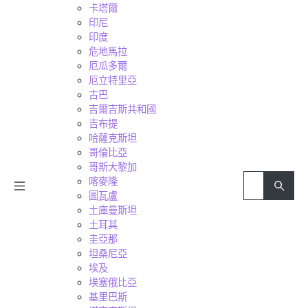
卡塔爾
印尼
印度
危地馬拉
厄瓜多爾
厄立特里亞
古巴
吉爾吉斯共和國
吉布提
哈薩克斯坦
哥倫比亞
哥斯大黎加
喀麥隆
圖瓦盧
土庫曼斯坦
土耳其
圭亞那
坦桑尼亞
埃及
埃塞俄比亞
基里巴斯