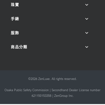
珠寶
手錶
服飾
商品分類
©2026 ZenLuxe. All rights reserved.
Osaka Public Safety Commission | Secondhand Dealer License number
621150153358 | ZenGroup Inc.