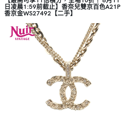
日凌晨1:59前截止】香奈兒雙京百色A21P
香京金WS27492【二手】