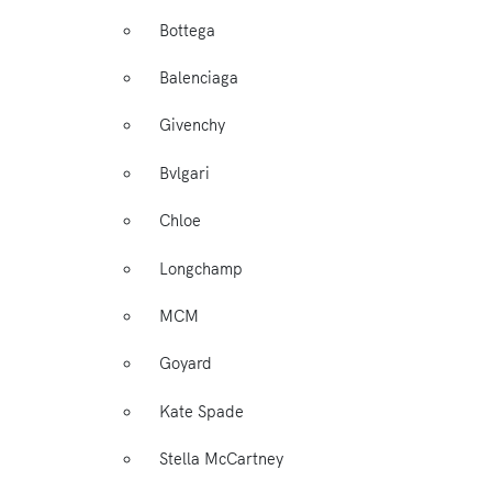
Bottega
Balenciaga
Givenchy
Bvlgari
Chloe
Longchamp
MCM
Goyard
Kate Spade
Stella McCartney