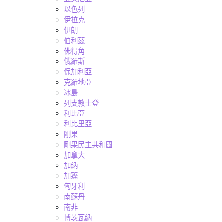
以色列
伊拉克
伊朗
伯利茲
佛得角
俄羅斯
保加利亞
克羅地亞
冰島
列支敦士登
利比亞
利比里亞
剛果
剛果民主共和國
加拿大
加納
加蓬
匈牙利
南蘇丹
南非
博茨瓦納