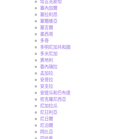
塔吉克斯坦
塞內加爾
塞拉利昂
塞爾維亞
塞舌爾
墨西哥
多哥
多明尼加共和國
多米尼加
奧地利
委內瑞拉
孟加拉
安哥拉
安圭拉
安提瓜和巴布達
密克羅尼西亞
尼加拉瓜
尼日利亞
尼日爾
尼泊爾
岡比亞
巴哈馬