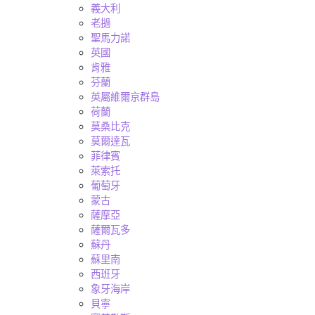
義大利
老撾
聖馬力諾
英國
肯雅
芬蘭
英屬維爾京群島
荷蘭
莫桑比克
莫爾達瓦
菲律賓
萊索托
葡萄牙
蒙古
薩摩亞
薩爾瓦多
蘇丹
蘇里南
西班牙
象牙海岸
貝寧