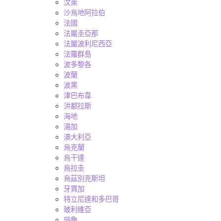
汶萊
沙烏地阿拉伯
法國
法屬圭亞那
法屬波利尼西亞
法羅群島
波多黎各
波蘭
波黑
津巴布韋
洪都拉斯
海地
湯加
澳大利亞
烏克蘭
烏干達
烏拉圭
烏茲別克斯坦
牙買加
特立尼達和多巴哥
玻利維亞
瑙魯