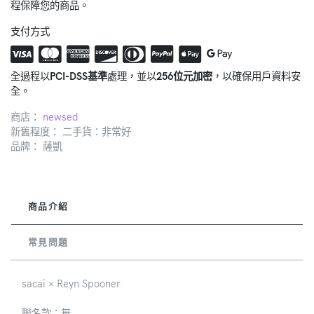
程保障您的商品。
支付方式
全過程以
PCI-DSS基準
處理，並以
256位元加密
，以確保用戶資料安
全。
商店：
newsed
新舊程度： 二手貨：非常好
品牌：
薩凱
商品介紹
常見問題
sacai × Reyn Spooner
聯名款：無