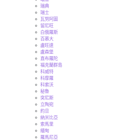
瑞典
瑞士
瓦努阿圖
留尼旺
白俄羅斯
百慕大
盧旺達
盧森堡
直布羅陀
福克蘭群島
科威特
科摩羅
科索沃
秘魯
突尼斯
立陶宛
約旦
納米比亞
索馬里
緬甸
羅馬尼亞