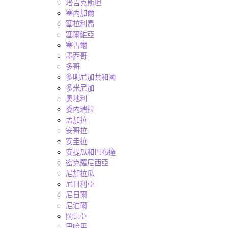
塔吉克斯坦
塞內加爾
塞拉利昂
塞爾維亞
塞舌爾
墨西哥
多哥
多明尼加共和國
多米尼加
奧地利
委內瑞拉
孟加拉
安哥拉
安圭拉
安提瓜和巴布達
密克羅尼西亞
尼加拉瓜
尼日利亞
尼日爾
尼泊爾
岡比亞
巴哈馬