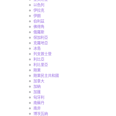
以色列
伊拉克
伊朗
伯利茲
佛得角
俄羅斯
保加利亞
克羅地亞
冰島
列支敦士登
利比亞
利比里亞
剛果
剛果民主共和國
加拿大
加納
加蓬
匈牙利
南蘇丹
南非
博茨瓦納