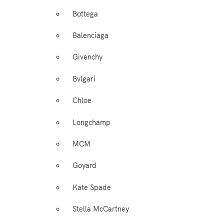
Bottega
Balenciaga
Givenchy
Bvlgari
Chloe
Longchamp
MCM
Goyard
Kate Spade
Stella McCartney