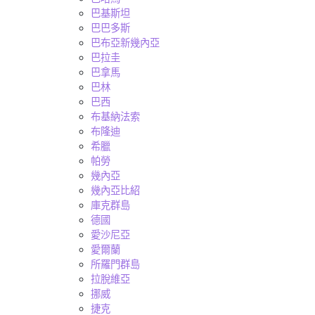
巴基斯坦
巴巴多斯
巴布亞新幾內亞
巴拉圭
巴拿馬
巴林
巴西
布基納法索
布隆迪
希臘
帕勞
幾內亞
幾內亞比紹
庫克群島
德國
愛沙尼亞
愛爾蘭
所羅門群島
拉脫維亞
挪威
捷克