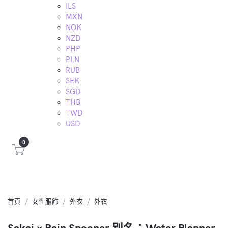
ILS
MXN
NOK
NZD
PHP
PLN
RUB
SEK
SGD
THB
TWD
USD
0
首頁
女性服飾
外衣
外衣
Sakai × Rain Spooner 別名：Water Planner