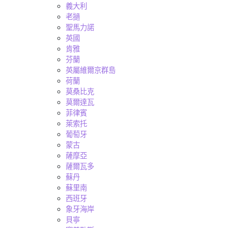
義大利
老撾
聖馬力諾
英國
肯雅
芬蘭
英屬維爾京群島
荷蘭
莫桑比克
莫爾達瓦
菲律賓
萊索托
葡萄牙
蒙古
薩摩亞
薩爾瓦多
蘇丹
蘇里南
西班牙
象牙海岸
貝寧