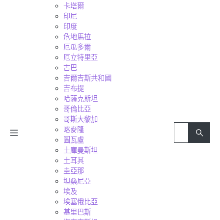
卡塔爾
印尼
印度
危地馬拉
厄瓜多爾
厄立特里亞
古巴
吉爾吉斯共和國
吉布提
哈薩克斯坦
哥倫比亞
哥斯大黎加
喀麥隆
圖瓦盧
土庫曼斯坦
土耳其
圭亞那
坦桑尼亞
埃及
埃塞俄比亞
基里巴斯