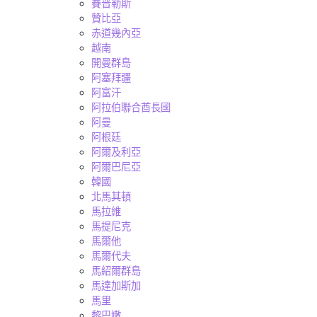
賽普勒斯
贊比亞
赤道幾內亞
越南
開曼群島
阿塞拜疆
阿富汗
阿拉伯聯合酋長國
阿曼
阿根廷
阿爾及利亞
阿爾巴尼亞
韓國
北馬其頓
馬拉維
馬提尼克
馬爾他
馬爾代夫
馬紹爾群島
馬達加斯加
馬里
黎巴嫩