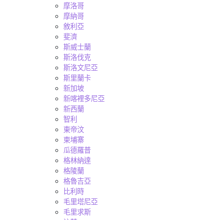
摩洛哥
摩納哥
敘利亞
斐濟
斯威士蘭
斯洛伐克
斯洛文尼亞
斯里蘭卡
新加坡
新喀裡多尼亞
新西蘭
智利
東帝汶
柬埔寨
瓜德羅普
格林納達
格陵蘭
格魯吉亞
比利時
毛里塔尼亞
毛里求斯