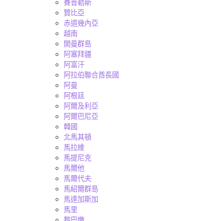
賽普勒斯
贊比亞
赤道幾內亞
越南
開曼群島
阿塞拜疆
阿富汗
阿拉伯聯合酋長國
阿曼
阿根廷
阿爾及利亞
阿爾巴尼亞
韓國
北馬其頓
馬拉維
馬提尼克
馬爾他
馬爾代夫
馬紹爾群島
馬達加斯加
馬里
黎巴嫩