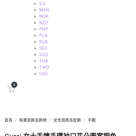
ILS
MXN
NOK
NZD
PHP
PLN
RUB
SEK
SGD
THB
TWD
USD
0
首頁
珠寶首飾及飾物
女性首飾及配飾
手鐲
Gucci 女士手鍊手環袖口花朵圖案銀色