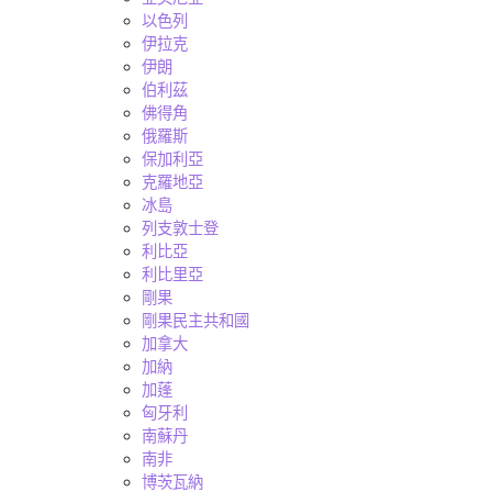
以色列
伊拉克
伊朗
伯利茲
佛得角
俄羅斯
保加利亞
克羅地亞
冰島
列支敦士登
利比亞
利比里亞
剛果
剛果民主共和國
加拿大
加納
加蓬
匈牙利
南蘇丹
南非
博茨瓦納