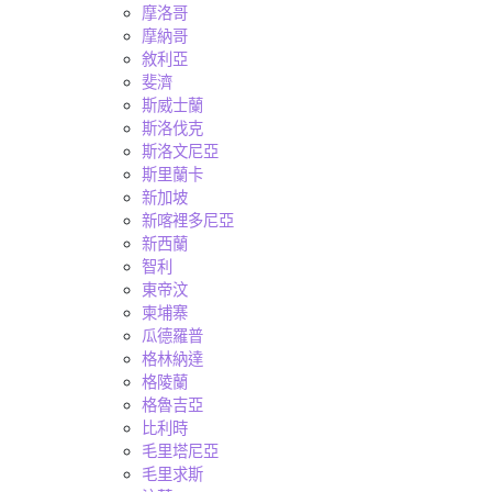
摩洛哥
摩納哥
敘利亞
斐濟
斯威士蘭
斯洛伐克
斯洛文尼亞
斯里蘭卡
新加坡
新喀裡多尼亞
新西蘭
智利
東帝汶
柬埔寨
瓜德羅普
格林納達
格陵蘭
格魯吉亞
比利時
毛里塔尼亞
毛里求斯