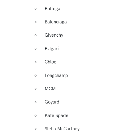
Bottega
Balenciaga
Givenchy
Bvlgari
Chloe
Longchamp
MCM
Goyard
Kate Spade
Stella McCartney