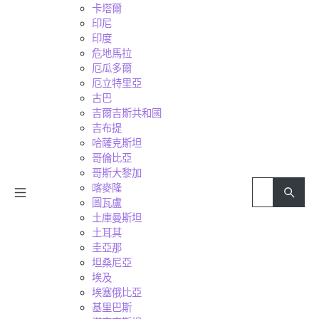
卡塔爾
印尼
印度
危地馬拉
厄瓜多爾
厄立特里亞
古巴
吉爾吉斯共和國
吉布提
哈薩克斯坦
哥倫比亞
哥斯大黎加
喀麥隆
圖瓦盧
土庫曼斯坦
土耳其
圭亞那
坦桑尼亞
埃及
埃塞俄比亞
基里巴斯