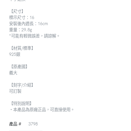
【尺寸】
標示尺寸：16
安裝後內週長：16cm
重量：29.8g
*可能有輕微誤差，請諒解。
【材質/標準】
925銀
【原產國】
義大
【刻字/介紹】
可訂製
【特別說明】
・本產品為原廠正品，可直接使用。
產品 #
3798