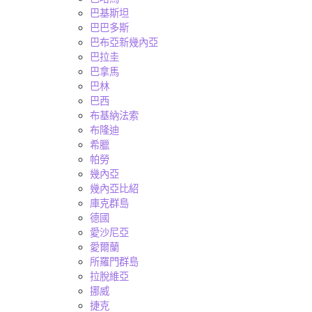
巴基斯坦
巴巴多斯
巴布亞新幾內亞
巴拉圭
巴拿馬
巴林
巴西
布基納法索
布隆迪
希臘
帕勞
幾內亞
幾內亞比紹
庫克群島
德國
愛沙尼亞
愛爾蘭
所羅門群島
拉脫維亞
挪威
捷克