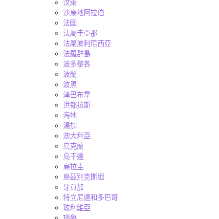
汶萊
沙烏地阿拉伯
法國
法屬圭亞那
法屬波利尼西亞
法羅群島
波多黎各
波蘭
波黑
津巴布韋
洪都拉斯
海地
湯加
澳大利亞
烏克蘭
烏干達
烏拉圭
烏茲別克斯坦
牙買加
特立尼達和多巴哥
玻利維亞
瑙魯