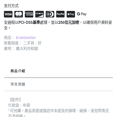
支付方式
全過程以
PCI-DSS基準
處理，並以
256位元加密
，以確保用戶資料安
全。
商店：
brandseller
新舊程度： 二手貨：好
產地：
義大利共和國
商品介紹
常見問題
【配件】
化妝盒、布袋
*可另購。產品頁面或描述中未提及的損壞、破損、浸泡等情況
不予退換。