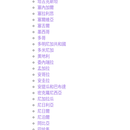
塔吉克斯坦
塞內加爾
塞拉利昂
塞爾維亞
塞舌爾
墨西哥
多哥
多明尼加共和國
多米尼加
奧地利
委內瑞拉
孟加拉
安哥拉
安圭拉
安提瓜和巴布達
密克羅尼西亞
尼加拉瓜
尼日利亞
尼日爾
尼泊爾
岡比亞
巴哈馬