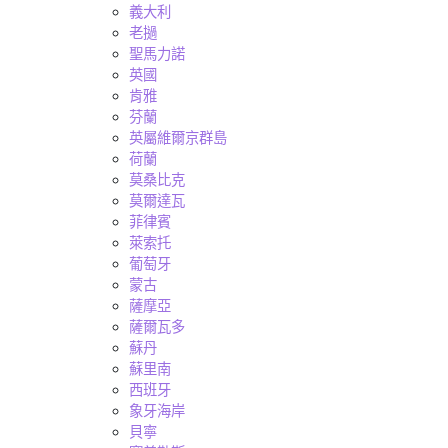
義大利
老撾
聖馬力諾
英國
肯雅
芬蘭
英屬維爾京群島
荷蘭
莫桑比克
莫爾達瓦
菲律賓
萊索托
葡萄牙
蒙古
薩摩亞
薩爾瓦多
蘇丹
蘇里南
西班牙
象牙海岸
貝寧