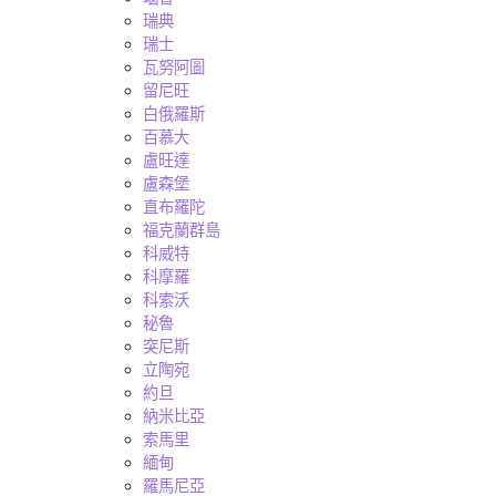
瑞典
瑞士
瓦努阿圖
留尼旺
白俄羅斯
百慕大
盧旺達
盧森堡
直布羅陀
福克蘭群島
科威特
科摩羅
科索沃
秘魯
突尼斯
立陶宛
約旦
納米比亞
索馬里
緬甸
羅馬尼亞