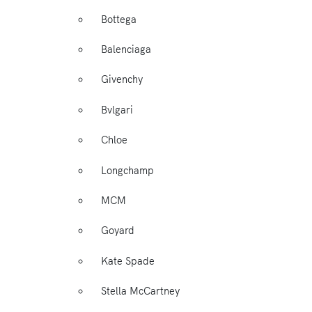
Bottega
Balenciaga
Givenchy
Bvlgari
Chloe
Longchamp
MCM
Goyard
Kate Spade
Stella McCartney