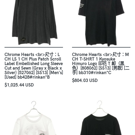
Chrome Hearts <br>尺寸：L
Chrome Hearts <br>尺寸：M
CH LS 1 CH Plus Patch Scroll
CH T-SHRT 1 Kyosuke
Label Embellished Long Sleeve
Himuro Logo 印花 T 卹（黑
Cut and Sewn (Gray x Black x
色）[808062] [SS13] [男款] [二
Silver) [527062] [SS13] [Men's]
手] bb310#rinkan*C
[Used] bb428#rinkan*B
$804.03 USD
$1,025.44 USD