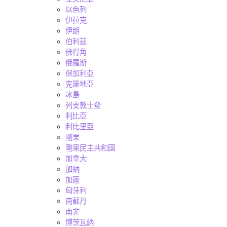
以色列
伊拉克
伊朗
伯利茲
佛得角
俄羅斯
保加利亞
克羅地亞
冰島
列支敦士登
利比亞
利比里亞
剛果
剛果民主共和國
加拿大
加納
加蓬
匈牙利
南蘇丹
南非
博茨瓦納