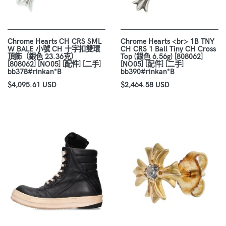
Chrome Hearts CH CRS SML
Chrome Hearts <br> 1B TNY
W BALE 小號 CH 十字扣雙環
CH CRS 1 Ball Tiny CH Cross
頂飾（銀色 23.36克）
Top (銀色 6.56g) [808062]
[808062] [NO05] [配件] [二手]
[NO05] [配件] [二手]
bb378#rinkan*B
bb390#rinkan*B
$4,095.61 USD
$2,464.58 USD