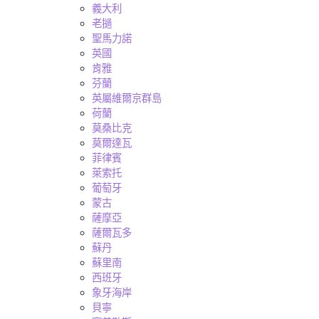
義大利
老撾
聖馬力諾
英國
肯雅
芬蘭
英屬維爾京群島
荷蘭
莫桑比克
莫爾達瓦
菲律賓
萊索托
葡萄牙
蒙古
薩摩亞
薩爾瓦多
蘇丹
蘇里南
西班牙
象牙海岸
貝寧