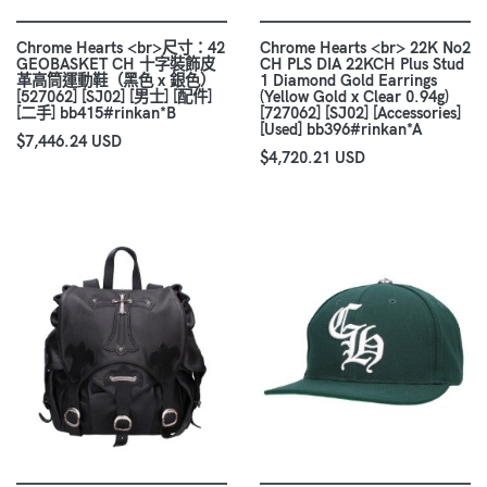
Chrome Hearts <br>尺寸：42
Chrome Hearts <br> 22K No2
GEOBASKET CH 十字裝飾皮
CH PLS DIA 22KCH Plus Stud
革高筒運動鞋（黑色 x 銀色）
1 Diamond Gold Earrings
[527062] [SJ02] [男士] [配件]
(Yellow Gold x Clear 0.94g)
[二手] bb415#rinkan*B
[727062] [SJ02] [Accessories]
[Used] bb396#rinkan*A
$7,446.24 USD
$4,720.21 USD