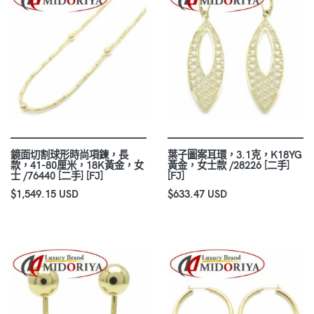
鏡面切割球形時尚項鍊，長
葉子圖案耳環，3.1克，K18YG
款，41-80厘米，18K黃金，女
黃金，女士款 /28226 [二手]
士 /76440 [二手] [FJ]
[FJ]
$1,549.15 USD
$633.47 USD