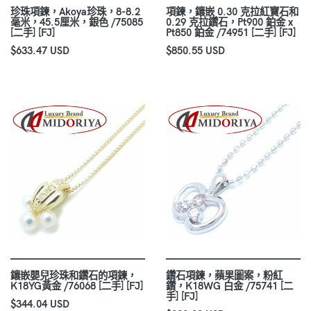
珍珠項鍊，Akoya珍珠，8-8.2
項鍊，鑲嵌 0.30 克拉紅寶石和
毫米，45.5厘米，銀色 /75085
0.29 克拉鑽石，Pt900 鉑金 x
[二手] [FJ]
Pt850 鉑金 /74951 [二手] [FJ]
$633.47 USD
$850.55 USD
鑲嵌嬰兒珍珠和鑽石的項鍊，
鑽石項鍊，蘋果圖案，粉紅
K18YG黃金 /76068 [二手] [FJ]
鑽，K18WG 白金 /75741 [二
手] [FJ]
$344.04 USD