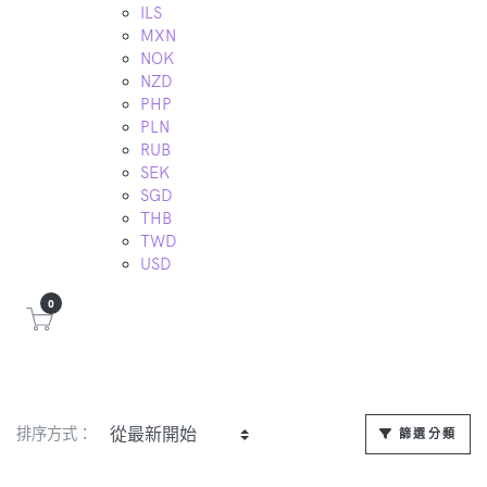
ILS
MXN
NOK
NZD
PHP
PLN
RUB
SEK
SGD
THB
TWD
USD
0
排序方式：
篩選分類