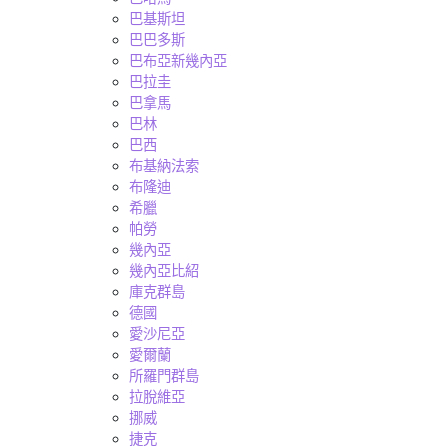
巴基斯坦
巴巴多斯
巴布亞新幾內亞
巴拉圭
巴拿馬
巴林
巴西
布基納法索
布隆迪
希臘
帕勞
幾內亞
幾內亞比紹
庫克群島
德國
愛沙尼亞
愛爾蘭
所羅門群島
拉脫維亞
挪威
捷克