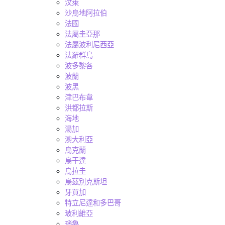
汶萊
沙烏地阿拉伯
法國
法屬圭亞那
法屬波利尼西亞
法羅群島
波多黎各
波蘭
波黑
津巴布韋
洪都拉斯
海地
湯加
澳大利亞
烏克蘭
烏干達
烏拉圭
烏茲別克斯坦
牙買加
特立尼達和多巴哥
玻利維亞
瑙魯