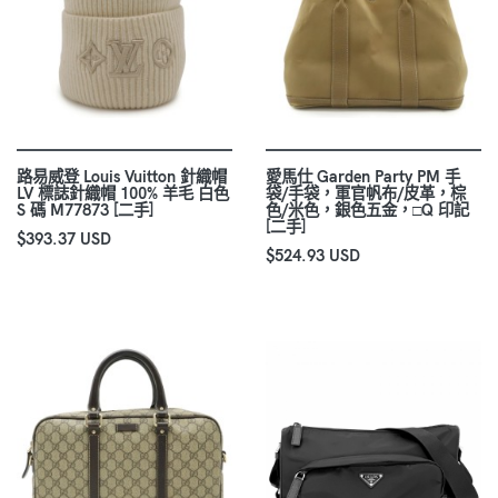
路易威登 Louis Vuitton 針織帽
愛馬仕 Garden Party PM 手
LV 標誌針織帽 100% 羊毛 白色
袋/手袋，軍官帆布/皮革，棕
S 碼 M77873 [二手]
色/米色，銀色五金，□Q 印記
[二手]
$393.37 USD
$524.93 USD