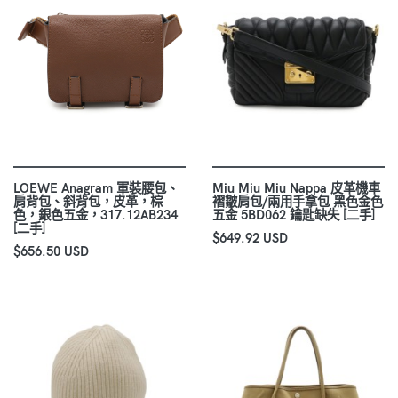
LOEWE Anagram 軍裝腰包、
Miu Miu Miu Nappa 皮革機車
肩背包、斜背包，皮革，棕
褶皺肩包/兩用手拿包 黑色金色
色，銀色五金，317.12AB234
五金 5BD062 鑰匙缺失 [二手]
[二手]
$649.92 USD
$656.50 USD