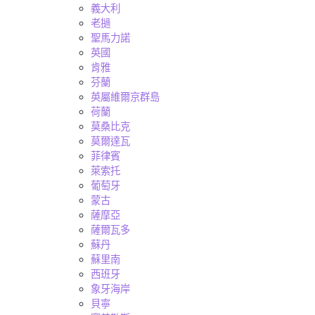
義大利
老撾
聖馬力諾
英國
肯雅
芬蘭
英屬維爾京群島
荷蘭
莫桑比克
莫爾達瓦
菲律賓
萊索托
葡萄牙
蒙古
薩摩亞
薩爾瓦多
蘇丹
蘇里南
西班牙
象牙海岸
貝寧