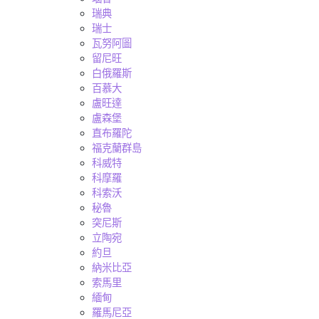
瑞典
瑞士
瓦努阿圖
留尼旺
白俄羅斯
百慕大
盧旺達
盧森堡
直布羅陀
福克蘭群島
科威特
科摩羅
科索沃
秘魯
突尼斯
立陶宛
約旦
納米比亞
索馬里
緬甸
羅馬尼亞