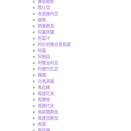
賽普勒斯
贊比亞
赤道幾內亞
越南
開曼群島
阿塞拜疆
阿富汗
阿拉伯聯合酋長國
阿曼
阿根廷
阿爾及利亞
阿爾巴尼亞
韓國
北馬其頓
馬拉維
馬提尼克
馬爾他
馬爾代夫
馬紹爾群島
馬達加斯加
馬里
黎巴嫩