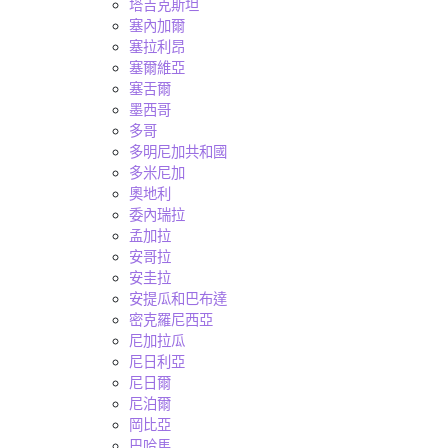
塔吉克斯坦
塞內加爾
塞拉利昂
塞爾維亞
塞舌爾
墨西哥
多哥
多明尼加共和國
多米尼加
奧地利
委內瑞拉
孟加拉
安哥拉
安圭拉
安提瓜和巴布達
密克羅尼西亞
尼加拉瓜
尼日利亞
尼日爾
尼泊爾
岡比亞
巴哈馬