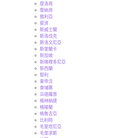
摩洛哥
摩納哥
敘利亞
斐濟
斯威士蘭
斯洛伐克
斯洛文尼亞
斯里蘭卡
新加坡
新喀裡多尼亞
新西蘭
智利
東帝汶
柬埔寨
瓜德羅普
格林納達
格陵蘭
格魯吉亞
比利時
毛里塔尼亞
毛里求斯