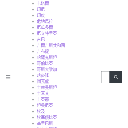
卡塔爾
印尼
印度
危地馬拉
厄瓜多爾
厄立特里亞
古巴
吉爾吉斯共和國
吉布提
哈薩克斯坦
哥倫比亞
哥斯大黎加
喀麥隆
圖瓦盧
土庫曼斯坦
土耳其
圭亞那
坦桑尼亞
埃及
埃塞俄比亞
基里巴斯