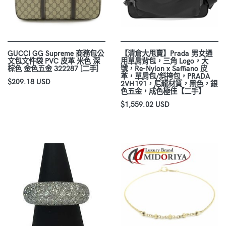
GUCCI GG Supreme 商務包公
【清倉大甩賣】Prada 男女通
文包文件袋 PVC 皮革 米色 深
用單肩背包，三角 Logo，大
棕色 金色五金 322287 [二手]
號，Re-Nylon x Saffiano 皮
革，單肩包/斜挎包，PRADA
$209.18 USD
2VH191，尼龍材質，黑色，銀
色五金，成色極佳【二手】
$1,559.02 USD