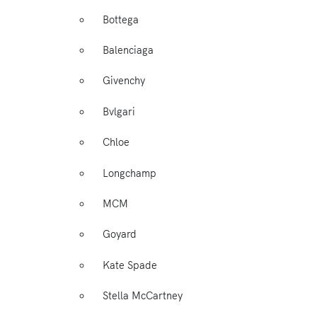
Bottega
Balenciaga
Givenchy
Bvlgari
Chloe
Longchamp
MCM
Goyard
Kate Spade
Stella McCartney