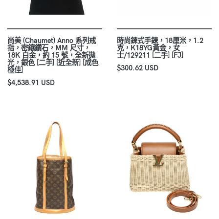
尚美 (Chaumet) Anno 系列戒
時尚鍊式手鍊，18厘米，1.2
指，密鑲鑽石，MM 尺寸，
克，K18YG黃金，女
18K 白金，約 15 號，全新拋
士/129211 [二手] [FJ]
光，銀色 [二手] [近全新] [成色
$300.62 USD
極佳]
$4,538.91 USD