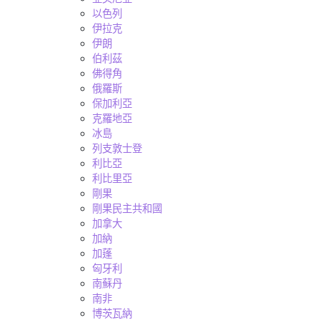
以色列
伊拉克
伊朗
伯利茲
佛得角
俄羅斯
保加利亞
克羅地亞
冰島
列支敦士登
利比亞
利比里亞
剛果
剛果民主共和國
加拿大
加納
加蓬
匈牙利
南蘇丹
南非
博茨瓦納