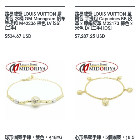
路易威登 LOUIS VUITTON 肩
路易威登 LOUIS VUITTON 單
背包 水桶 GM Monogram 帆布
肩包 手提包 Capucines BB 皮
手提包 M42236 棕色 LV [SS]
革 x 藤編皮革 M22173 棕色 x
[二手]
米色 LV [二手] [OS]
$534.67 USD
$7,287.25 USD
球形圖案手鍊，雙色，K18YG
心形吊墜手鍊，5個圖案，18.5