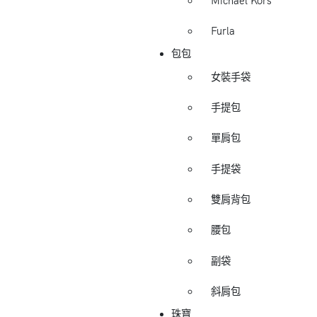
Michael Kors
Furla
包包
女裝手袋
手提包
單肩包
手提袋
雙肩背包
腰包
副袋
斜肩包
珠寶