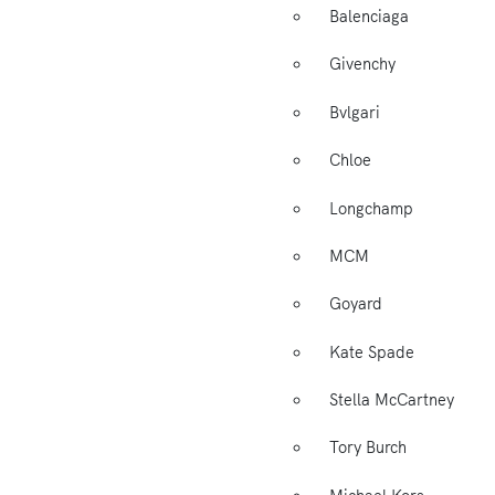
Balenciaga
Givenchy
Bvlgari
Chloe
Longchamp
MCM
Goyard
Kate Spade
Stella McCartney
Tory Burch