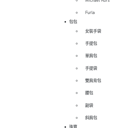
Michael Kors
Furla
包包
女裝手袋
手提包
單肩包
手提袋
雙肩背包
腰包
副袋
斜肩包
珠寶