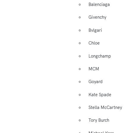
Balenciaga
Givenchy
Bvlgari
Chloe
Longchamp
MCM
Goyard
Kate Spade
Stella McCartney
Tory Burch