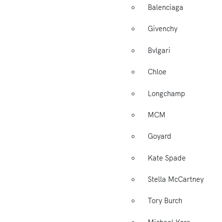
Balenciaga
Givenchy
Bvlgari
Chloe
Longchamp
MCM
Goyard
Kate Spade
Stella McCartney
Tory Burch