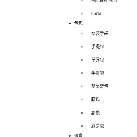
Michael Kors
Furla
包包
女裝手袋
手提包
單肩包
手提袋
雙肩背包
腰包
副袋
斜肩包
珠寶