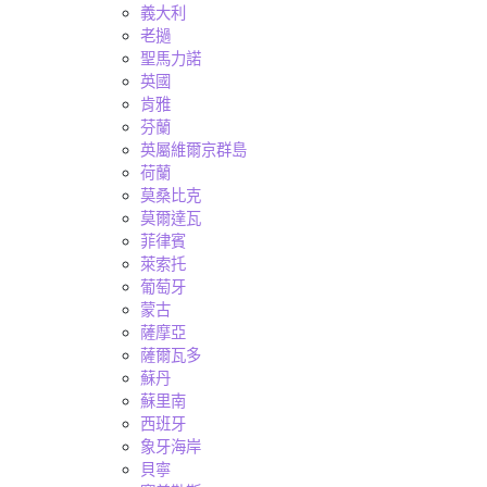
義大利
老撾
聖馬力諾
英國
肯雅
芬蘭
英屬維爾京群島
荷蘭
莫桑比克
莫爾達瓦
菲律賓
萊索托
葡萄牙
蒙古
薩摩亞
薩爾瓦多
蘇丹
蘇里南
西班牙
象牙海岸
貝寧