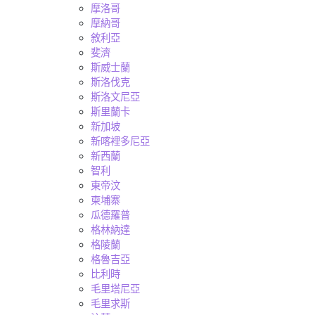
摩洛哥
摩納哥
敘利亞
斐濟
斯威士蘭
斯洛伐克
斯洛文尼亞
斯里蘭卡
新加坡
新喀裡多尼亞
新西蘭
智利
東帝汶
柬埔寨
瓜德羅普
格林納達
格陵蘭
格魯吉亞
比利時
毛里塔尼亞
毛里求斯