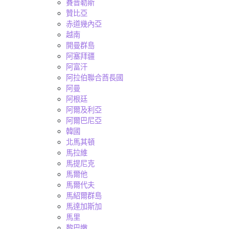
賽普勒斯
贊比亞
赤道幾內亞
越南
開曼群島
阿塞拜疆
阿富汗
阿拉伯聯合酋長國
阿曼
阿根廷
阿爾及利亞
阿爾巴尼亞
韓國
北馬其頓
馬拉維
馬提尼克
馬爾他
馬爾代夫
馬紹爾群島
馬達加斯加
馬里
黎巴嫩