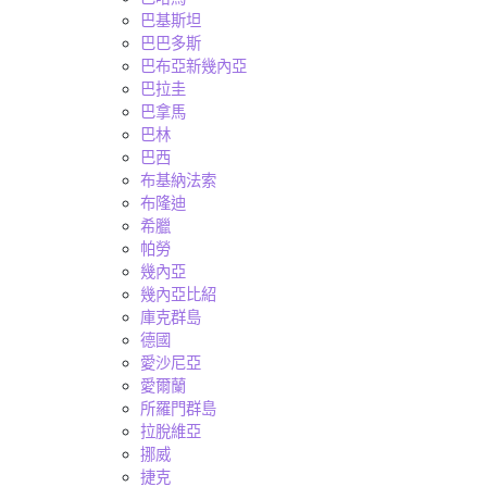
巴基斯坦
巴巴多斯
巴布亞新幾內亞
巴拉圭
巴拿馬
巴林
巴西
布基納法索
布隆迪
希臘
帕勞
幾內亞
幾內亞比紹
庫克群島
德國
愛沙尼亞
愛爾蘭
所羅門群島
拉脫維亞
挪威
捷克