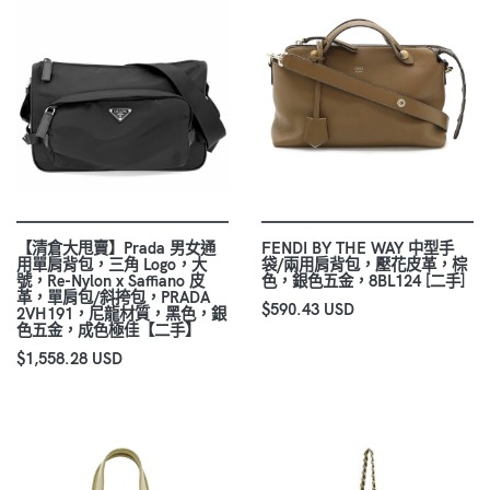
【清倉大甩賣】Prada 男女通
FENDI BY THE WAY 中型手
用單肩背包，三角 Logo，大
袋/兩用肩背包，壓花皮革，棕
號，Re-Nylon x Saffiano 皮
色，銀色五金，8BL124 [二手]
革，單肩包/斜挎包，PRADA
$590.43 USD
2VH191，尼龍材質，黑色，銀
色五金，成色極佳【二手】
$1,558.28 USD