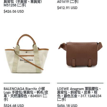
肩背包（半肩背、單肩背）
A01619 [二手]
M51258 [二手]
$412.91 USD
$426.06 USD
BALENCIAGA Biarritz 小號
LOEWE Anagram 軍裝腰包、
Logo 手提包/單肩包，帆布/皮
肩背包、斜背包，皮革，棕
革，天然淺棕色，834501 [二
色，銀色五金，317.12AB234
手]
[二手]
$524.68 USD
$656.18 USD