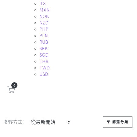
ILS
MXN
NOK
NZD
PHP
PLN
RUB
SEK
SGD
THB
TWD
USD
0
排序方式：
篩選分類