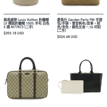
路易威登 Louis Vuitton 針織帽
愛馬仕 Garden Party PM 手提
LV 標誌針織帽 100% 羊毛 白色
包/手袋，軍官帆布/皮革，棕
S 碼 M77873 [二手]
色/米色，銀色五金，□Q 印記
[二手]
$393.18 USD
$524.68 USD