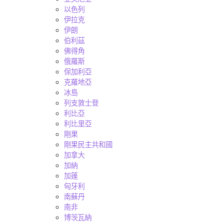
以色列
伊拉克
伊朗
伯利茲
佛得角
俄羅斯
保加利亞
克羅地亞
冰島
列支敦士登
利比亞
利比里亞
剛果
剛果民主共和國
加拿大
加納
加蓬
匈牙利
南蘇丹
南非
博茨瓦納