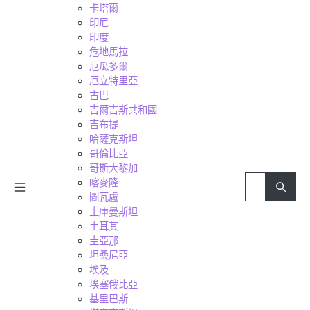
卡塔爾
印尼
印度
危地馬拉
厄瓜多爾
厄立特里亞
古巴
吉爾吉斯共和國
吉布提
哈薩克斯坦
哥倫比亞
哥斯大黎加
喀麥隆
圖瓦盧
土庫曼斯坦
土耳其
圭亞那
坦桑尼亞
埃及
埃塞俄比亞
基里巴斯