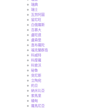
瑞典
瑞士
瓦努阿圖
留尼旺
白俄羅斯
百慕大
盧旺達
盧森堡
直布羅陀
福克蘭群島
科威特
科摩羅
科索沃
秘魯
突尼斯
立陶宛
約旦
納米比亞
索馬里
緬甸
羅馬尼亞