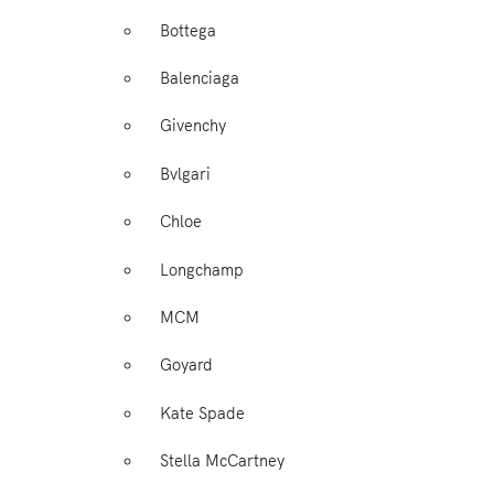
Bottega
Balenciaga
Givenchy
Bvlgari
Chloe
Longchamp
MCM
Goyard
Kate Spade
Stella McCartney