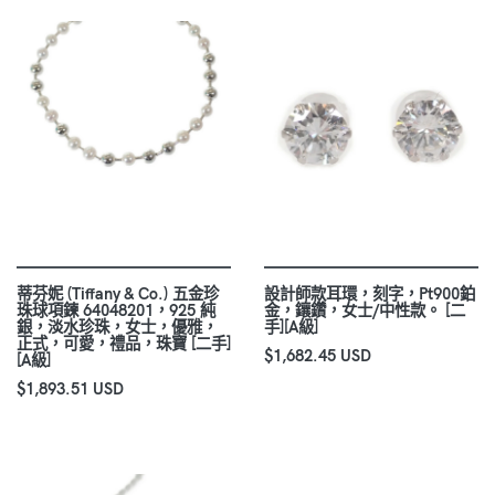
蒂芬妮 (Tiffany & Co.) 五金珍
設計師款耳環，刻字，Pt900鉑
珠球項鍊 64048201，925 純
金，鑲鑽，女士/中性款。 [二
銀，淡水珍珠，女士，優雅，
手][A級]
正式，可愛，禮品，珠寶 [二手]
$1,682.45 USD
[A級]
$1,893.51 USD