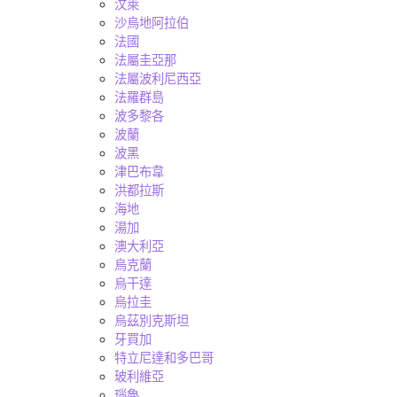
汶萊
沙烏地阿拉伯
法國
法屬圭亞那
法屬波利尼西亞
法羅群島
波多黎各
波蘭
波黑
津巴布韋
洪都拉斯
海地
湯加
澳大利亞
烏克蘭
烏干達
烏拉圭
烏茲別克斯坦
牙買加
特立尼達和多巴哥
玻利維亞
瑙魯