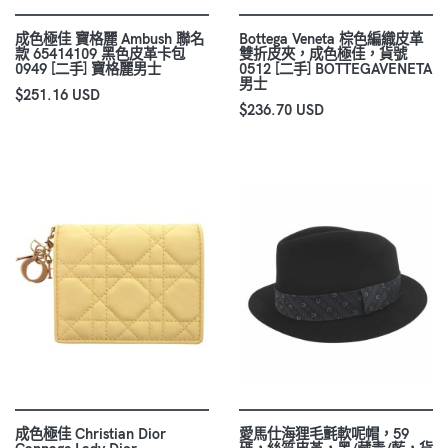
成色極佳 寶格麗 Ambush 聯名
Bottega Veneta 棕色編織皮革
款 65414109 黑色皮革卡包
雙折皮夾，成色極佳，貨號
0949 [二手] 寶格麗男士
0512 [二手] BOTTEGAVENETA
男士
$251.16 USD
$236.70 USD
成色極佳 Christian Dior
愛馬仕海狸毛氈軟呢帽，59