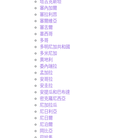
塔吉克斯坦
塞內加爾
塞拉利昂
塞爾維亞
塞舌爾
墨西哥
多哥
多明尼加共和國
多米尼加
奧地利
委內瑞拉
孟加拉
安哥拉
安圭拉
安提瓜和巴布達
密克羅尼西亞
尼加拉瓜
尼日利亞
尼日爾
尼泊爾
岡比亞
巴哈馬