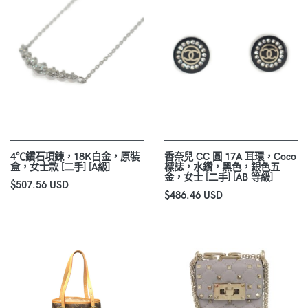
4℃鑽石項鍊，18K白金，原裝
香奈兒 CC 圓 17A 耳環，Coco
盒，女士款 [二手] [A級]
標誌，水鑽，黑色，銀色五
金，女士 [二手] [AB 等級]
$507.56 USD
$486.46 USD