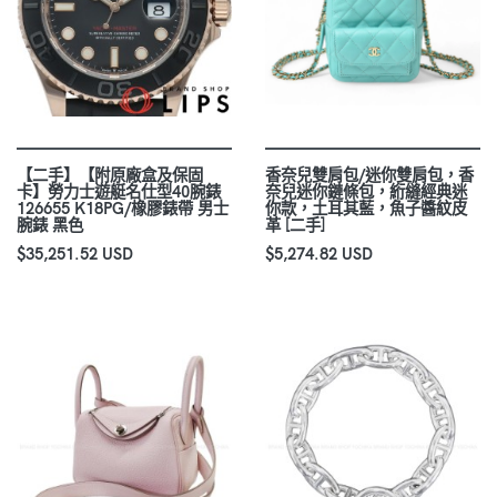
【二手】【附原廠盒及保固
香奈兒雙肩包/迷你雙肩包，香
卡】勞力士遊艇名仕型40腕錶
奈兒迷你鏈條包，絎縫經典迷
126655 K18PG/橡膠錶帶 男士
你款，土耳其藍，魚子醬紋皮
腕錶 黑色
革 [二手]
$35,251.52 USD
$5,274.82 USD