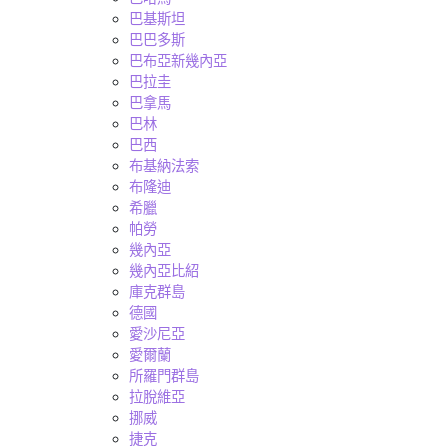
巴基斯坦
巴巴多斯
巴布亞新幾內亞
巴拉圭
巴拿馬
巴林
巴西
布基納法索
布隆迪
希臘
帕勞
幾內亞
幾內亞比紹
庫克群島
德國
愛沙尼亞
愛爾蘭
所羅門群島
拉脫維亞
挪威
捷克