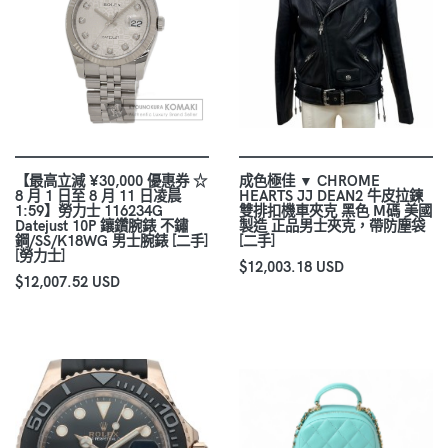
【最高立減 ¥30,000 優惠券 ☆
成色極佳 ▼ CHROME
8 月 1 日至 8 月 11 日凌晨
HEARTS JJ DEAN2 牛皮拉鍊
1:59】勞力士 116234G
雙排扣機車夾克 黑色 M碼 美國
Datejust 10P 鑲鑽腕錶 不鏽
製造 正品男士夾克，帶防塵袋
鋼/SS/K18WG 男士腕錶 [二手]
[二手]
[勞力士]
$12,003.18 USD
$12,007.52 USD