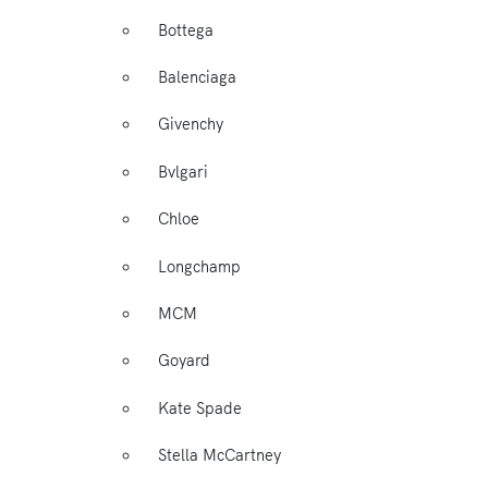
Bottega
Balenciaga
Givenchy
Bvlgari
Chloe
Longchamp
MCM
Goyard
Kate Spade
Stella McCartney