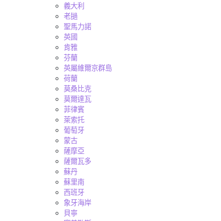
義大利
老撾
聖馬力諾
英國
肯雅
芬蘭
英屬維爾京群島
荷蘭
莫桑比克
莫爾達瓦
菲律賓
萊索托
葡萄牙
蒙古
薩摩亞
薩爾瓦多
蘇丹
蘇里南
西班牙
象牙海岸
貝寧