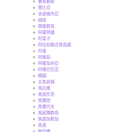
賽普勒斯
贊比亞
赤道幾內亞
越南
開曼群島
阿塞拜疆
阿富汗
阿拉伯聯合酋長國
阿曼
阿根廷
阿爾及利亞
阿爾巴尼亞
韓國
北馬其頓
馬拉維
馬提尼克
馬爾他
馬爾代夫
馬紹爾群島
馬達加斯加
馬里
黎巴嫩