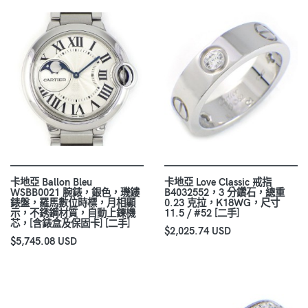
卡地亞 Ballon Bleu
卡地亞 Love Classic 戒指
WSBB0021 腕錶，銀色，璣鏤
B4032552，3 分鑽石，總重
錶盤，羅馬數位時標，月相顯
0.23 克拉，K18WG，尺寸
示，不銹鋼材質，自動上鍊機
11.5 / #52 [二手]
芯，[含錶盒及保固卡] [二手]
$2,025.74 USD
$5,745.08 USD