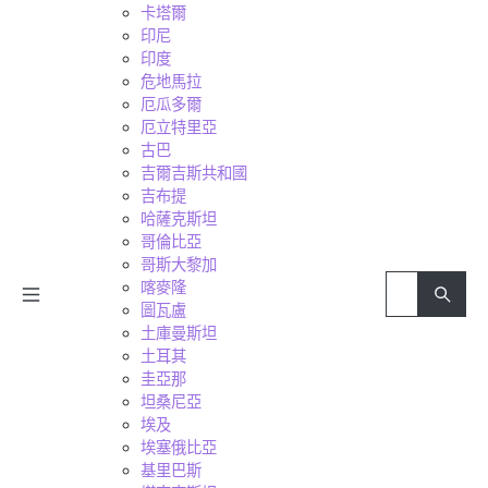
卡塔爾
印尼
印度
危地馬拉
厄瓜多爾
厄立特里亞
古巴
吉爾吉斯共和國
吉布提
哈薩克斯坦
哥倫比亞
哥斯大黎加
喀麥隆
圖瓦盧
土庫曼斯坦
土耳其
圭亞那
坦桑尼亞
埃及
埃塞俄比亞
基里巴斯