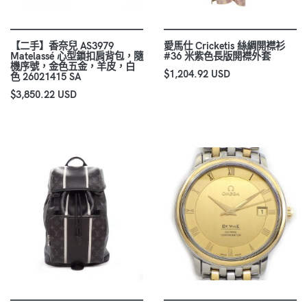
【二手】香奈兒 AS3979
愛馬仕 Cricketis 絲綢開襟衫
Matelassé 心型鎖扣肩背包，隨
#36 米紫色長版開襟外套
機序號，金色五金，羊皮，白
$1,204.92 USD
色 26021415 SA
$3,850.22 USD