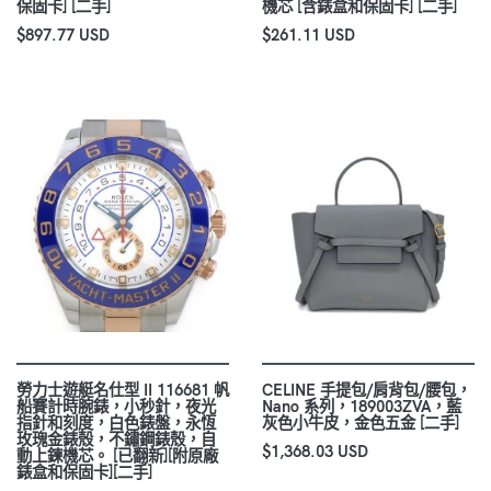
保固卡] [二手]
機芯 [含錶盒和保固卡] [二手]
$897.77 USD
$261.11 USD
勞力士遊艇名仕型 II 116681 帆
CELINE 手提包/肩背包/腰包，
船賽計時腕錶，小秒針，夜光
Nano 系列，189003ZVA，藍
指針和刻度，白色錶盤，永恆
灰色小牛皮，金色五金 [二手]
玫瑰金錶殼，不鏽鋼錶殼，自
$1,368.03 USD
動上鍊機芯。 [已翻新][附原廠
錶盒和保固卡][二手]