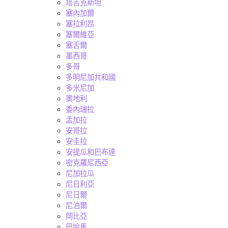
塔吉克斯坦
塞內加爾
塞拉利昂
塞爾維亞
塞舌爾
墨西哥
多哥
多明尼加共和國
多米尼加
奧地利
委內瑞拉
孟加拉
安哥拉
安圭拉
安提瓜和巴布達
密克羅尼西亞
尼加拉瓜
尼日利亞
尼日爾
尼泊爾
岡比亞
巴哈馬