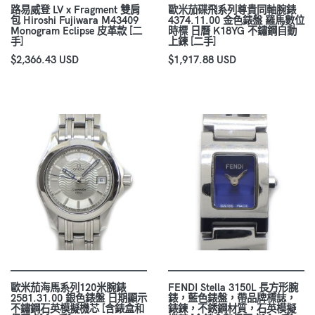
路易威登 LV x Fragment 雙肩
歐米茄碟飛系列尊貴同軸腕錶
包 Hiroshi Fujiwara M43409
4374.11.00 金色錶盤 羅馬數位
Monogram Eclipse 皮革款 [二
時標 日曆 K18YG 不鏽鋼自動
手]
上鍊 [二手]
$2,366.43 USD
$1,917.88 USD
歐米茄海馬系列120米腕錶
FENDI Stella 3150L 長方形腕
2581.31.00 銀色錶盤 日期顯示
錶，藍色錶盤，帶品牌標誌，
不鏽鋼石英模擬機芯 [含錶盒和
錶鍊，不銹鋼材質，石英模擬