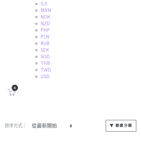
ILS
MXN
NOK
NZD
PHP
PLN
RUB
SEK
SGD
THB
TWD
USD
0
排序方式：
篩選分類