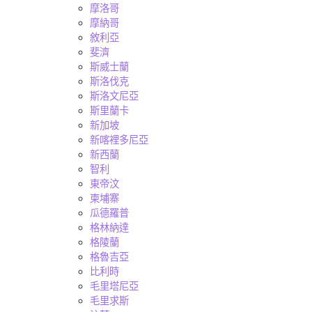
摩洛哥
摩納哥
敘利亞
斐濟
斯威士蘭
斯洛伐克
斯洛文尼亞
斯里蘭卡
新加坡
新喀裡多尼亞
新西蘭
智利
東帝汶
柬埔寨
瓜德羅普
格林納達
格陵蘭
格魯吉亞
比利時
毛里塔尼亞
毛里求斯