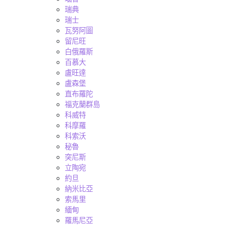
瑞典
瑞士
瓦努阿圖
留尼旺
白俄羅斯
百慕大
盧旺達
盧森堡
直布羅陀
福克蘭群島
科威特
科摩羅
科索沃
秘魯
突尼斯
立陶宛
約旦
納米比亞
索馬里
緬甸
羅馬尼亞