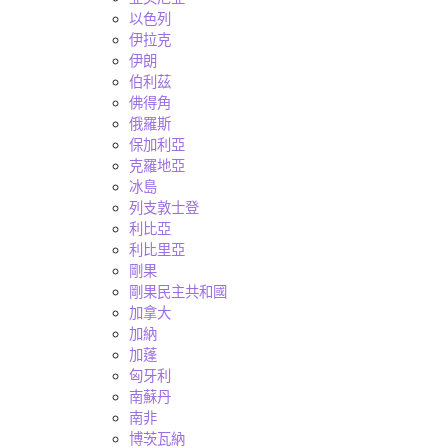
以色列
伊拉克
伊朗
伯利茲
佛得角
俄羅斯
保加利亞
克羅地亞
冰島
列支敦士登
利比亞
利比里亞
剛果
剛果民主共和國
加拿大
加納
加蓬
匈牙利
南蘇丹
南非
博茨瓦納