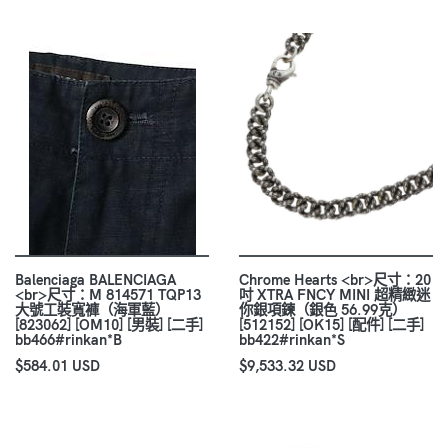
Balenciaga BALENCIAGA
Chrome Hearts <br>尺寸：20
<br>尺寸：M 814571 TQP13
吋 XTRA FNCY MINI 超精緻迷
大號工裝寬褲（海軍藍）
你銀項鍊（銀色 56.99克）
[823062] [OM10] [男裝] [二手]
[512152] [OK15] [配件] [二手]
bb466#rinkan*B
bb422#rinkan*S
$584.01 USD
$9,533.32 USD