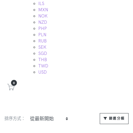
ILS
MXN
NOK
NZD
PHP
PLN
RUB
SEK
SGD
THB
TWD
USD
0
排序方式：
篩選分類