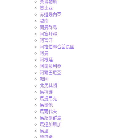
賽普勒斯
贊比亞
赤道幾內亞
越南
開曼群島
阿塞拜疆
阿富汗
阿拉伯聯合酋長國
阿曼
阿根廷
阿爾及利亞
阿爾巴尼亞
韓國
北馬其頓
馬拉維
馬提尼克
馬爾他
馬爾代夫
馬紹爾群島
馬達加斯加
馬里
黎巴嫩