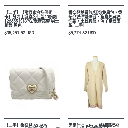
【二手】【附原廠盒及保固
香奈兒雙肩包/迷你雙肩包，香
卡】勞力士遊艇名仕型40腕錶
奈兒迷你鏈條包，絎縫經典迷
126655 K18PG/橡膠錶帶 男士
你款，土耳其藍，魚子醬紋皮
腕錶 黑色
革 [二手]
$35,251.52 USD
$5,274.82 USD
【二手】香奈兒 AS3979
愛馬仕 Cricketis 絲綢開襟衫