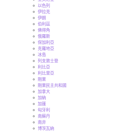
以色列
伊拉克
伊朗
伯利茲
佛得角
俄羅斯
保加利亞
克羅地亞
冰島
列支敦士登
利比亞
利比里亞
剛果
剛果民主共和國
加拿大
加納
加蓬
匈牙利
南蘇丹
南非
博茨瓦納