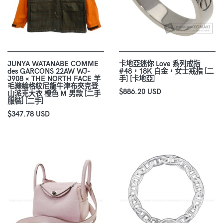
JUNYA WATANABE COMME
卡地亞迷你 Love 系列戒指
des GARCONS 22AW WJ-
#48，18K 白金，女士戒指 [二
J908 × THE NORTH FACE 羊
手] [卡地亞]
毛滌綸格紋尼龍牛津布夾克登
$886.20 USD
山派克大衣 橙色 M 男款 [二手
服裝] [二手]
$347.78 USD