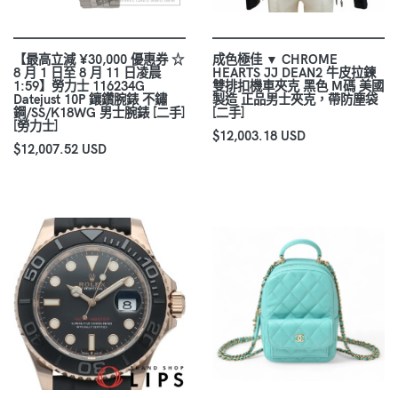
【最高立減 ¥30,000 優惠券 ☆
成色極佳 ▼ CHROME
8 月 1 日至 8 月 11 日凌晨
HEARTS JJ DEAN2 牛皮拉鍊
1:59】勞力士 116234G
雙排扣機車夾克 黑色 M碼 美國
Datejust 10P 鑲鑽腕錶 不鏽
製造 正品男士夾克，帶防塵袋
鋼/SS/K18WG 男士腕錶 [二手]
[二手]
[勞力士]
$12,003.18 USD
$12,007.52 USD