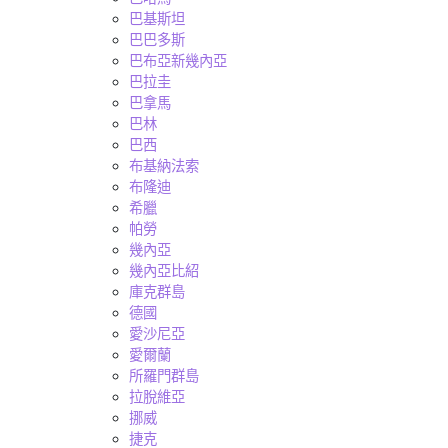
巴基斯坦
巴巴多斯
巴布亞新幾內亞
巴拉圭
巴拿馬
巴林
巴西
布基納法索
布隆迪
希臘
帕勞
幾內亞
幾內亞比紹
庫克群島
德國
愛沙尼亞
愛爾蘭
所羅門群島
拉脫維亞
挪威
捷克