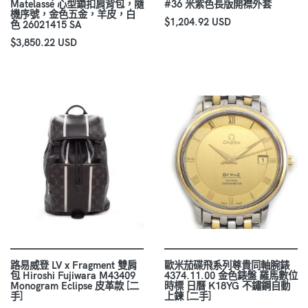
Matelassé 心型鎖扣肩背包，隨
#36 米紫色長版開襟外套
機序號，金色五金，羊皮，白
$1,204.92 USD
色 26021415 SA
$3,850.22 USD
路易威登 LV x Fragment 雙肩
歐米茄碟飛系列尊貴同軸腕錶
包 Hiroshi Fujiwara M43409
4374.11.00 金色錶盤 羅馬數位
Monogram Eclipse 皮革款 [二
時標 日曆 K18YG 不鏽鋼自動
手]
上鍊 [二手]