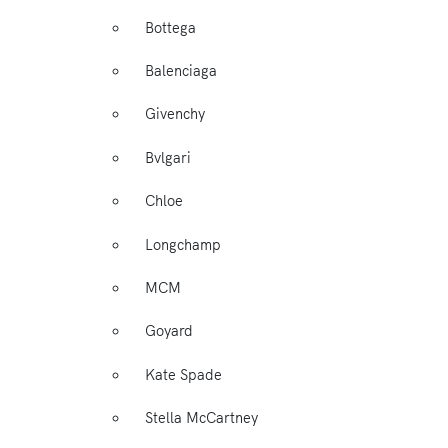
Bottega
Balenciaga
Givenchy
Bvlgari
Chloe
Longchamp
MCM
Goyard
Kate Spade
Stella McCartney