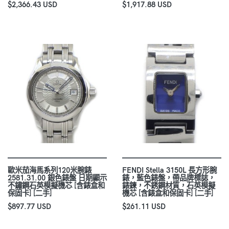
$2,366.43 USD
$1,917.88 USD
歐米茄海馬系列120米腕錶
FENDI Stella 3150L 長方形腕
2581.31.00 銀色錶盤 日期顯示
錶，藍色錶盤，帶品牌標誌，
不鏽鋼石英模擬機芯 [含錶盒和
錶鍊，不銹鋼材質，石英模擬
保固卡] [二手]
機芯 [含錶盒和保固卡] [二手]
$897.77 USD
$261.11 USD