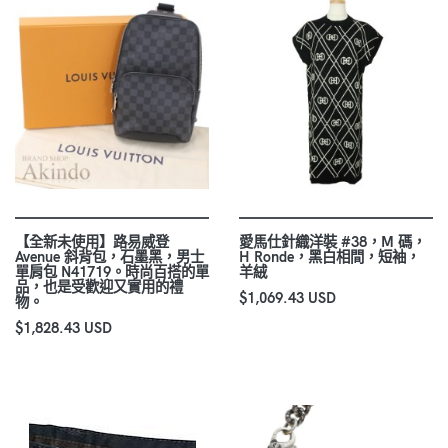
【全新未使用】路易威登
愛馬仕針織洋裝 #38，M 碼，
Avenue 斜背包，石墨黑，男士
H Ronde，黑白相間，短袖，
單肩包 N41719。時尚百搭的單
羊絨
品，也是受歡迎又實用的禮
$1,069.43 USD
物。
$1,828.43 USD