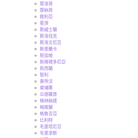
摩洛哥
摩納哥
敘利亞
斐濟
斯威士蘭
斯洛伐克
斯洛文尼亞
斯里蘭卡
新加坡
新喀裡多尼亞
新西蘭
智利
東帝汶
柬埔寨
瓜德羅普
格林納達
格陵蘭
格魯吉亞
比利時
毛里塔尼亞
毛里求斯