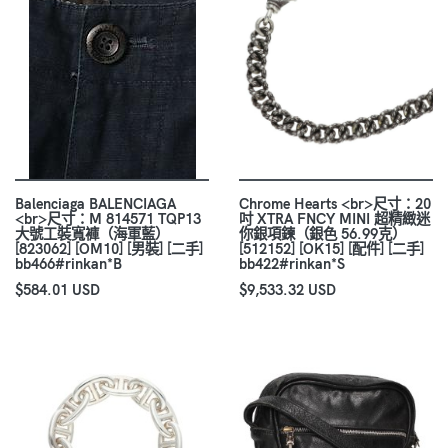
Balenciaga BALENCIAGA
Chrome Hearts <br>尺寸：20
<br>尺寸：M 814571 TQP13
吋 XTRA FNCY MINI 超精緻迷
大號工裝寬褲（海軍藍）
你銀項鍊（銀色 56.99克）
[823062] [OM10] [男裝] [二手]
[512152] [OK15] [配件] [二手]
bb466#rinkan*B
bb422#rinkan*S
$584.01 USD
$9,533.32 USD