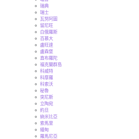
瑞典
瑞士
瓦努阿圖
留尼旺
白俄羅斯
百慕大
盧旺達
盧森堡
直布羅陀
福克蘭群島
科威特
科摩羅
科索沃
秘魯
突尼斯
立陶宛
約旦
納米比亞
索馬里
緬甸
羅馬尼亞