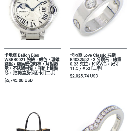
卡地亞 Ballon Bleu
卡地亞 Love Classic 戒指
WSBB0021 腕錶，銀色，璣鏤
B4032552，3 分鑽石，總重
錶盤，羅馬數位時標，月相顯
0.23 克拉，K18WG，尺寸
示，不銹鋼材質，自動上鍊機
11.5 / #52 [二手]
芯，[含錶盒及保固卡] [二手]
$2,025.74 USD
$5,745.08 USD