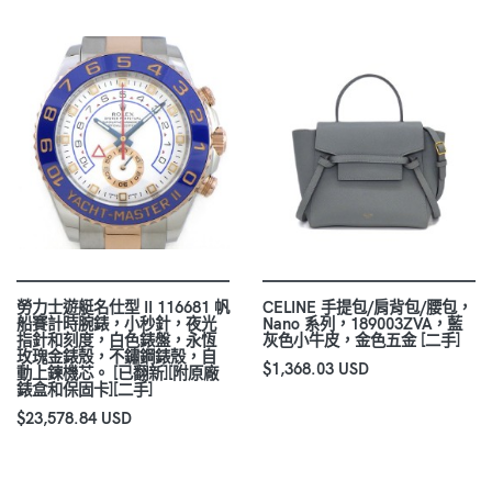
勞力士遊艇名仕型 II 116681 帆
CELINE 手提包/肩背包/腰包，
船賽計時腕錶，小秒針，夜光
Nano 系列，189003ZVA，藍
指針和刻度，白色錶盤，永恆
灰色小牛皮，金色五金 [二手]
玫瑰金錶殼，不鏽鋼錶殼，自
$1,368.03 USD
動上鍊機芯。 [已翻新][附原廠
錶盒和保固卡][二手]
$23,578.84 USD