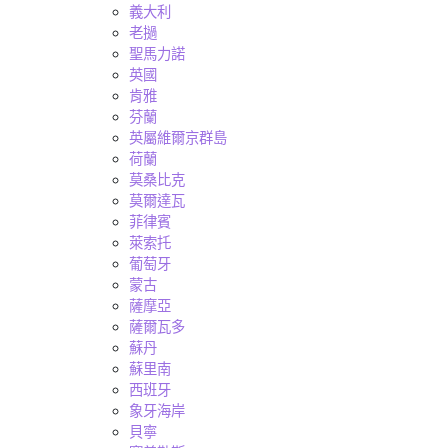
義大利
老撾
聖馬力諾
英國
肯雅
芬蘭
英屬維爾京群島
荷蘭
莫桑比克
莫爾達瓦
菲律賓
萊索托
葡萄牙
蒙古
薩摩亞
薩爾瓦多
蘇丹
蘇里南
西班牙
象牙海岸
貝寧