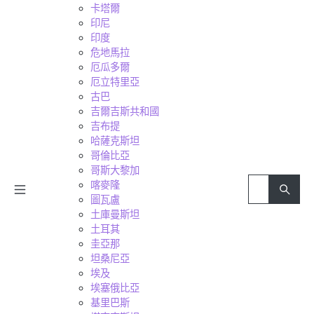
卡塔爾
印尼
印度
危地馬拉
厄瓜多爾
厄立特里亞
古巴
吉爾吉斯共和國
吉布提
哈薩克斯坦
哥倫比亞
哥斯大黎加
喀麥隆
圖瓦盧
土庫曼斯坦
土耳其
圭亞那
坦桑尼亞
埃及
埃塞俄比亞
基里巴斯