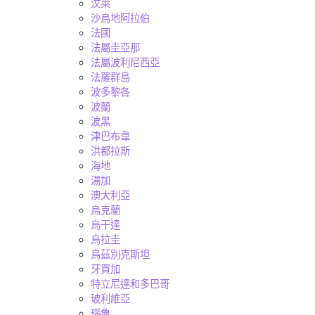
汶萊
沙烏地阿拉伯
法國
法屬圭亞那
法屬波利尼西亞
法羅群島
波多黎各
波蘭
波黑
津巴布韋
洪都拉斯
海地
湯加
澳大利亞
烏克蘭
烏干達
烏拉圭
烏茲別克斯坦
牙買加
特立尼達和多巴哥
玻利維亞
瑙魯