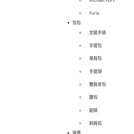
Michael Kors
Furla
包包
女裝手袋
手提包
單肩包
手提袋
雙肩背包
腰包
副袋
斜肩包
珠寶