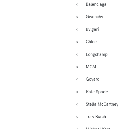
Balenciaga
Givenchy
Bvlgari
Chloe
Longchamp
MCM
Goyard
Kate Spade
Stella McCartney
Tory Burch