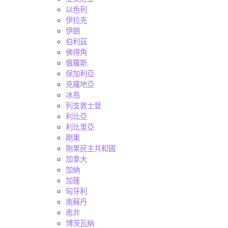
以色列
伊拉克
伊朗
伯利茲
佛得角
俄羅斯
保加利亞
克羅地亞
冰島
列支敦士登
利比亞
利比里亞
剛果
剛果民主共和國
加拿大
加納
加蓬
匈牙利
南蘇丹
南非
博茨瓦納