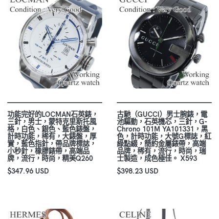
功能完好的LOCMAN石英錶，
古馳（GUCCI）男士腕錶，電
三針，男士，蒙特克里斯托風
池驅動，石英機芯，三針，G-
格，白色、銀色、藍色錶盤，
Chrono 101M YA101331，黑
計時功能，稀有，大錶盤，厚
色，計時功能，大號G標誌，紅
實，藍色指針，帶品牌標誌，
綠點綴，簡約金屬錶帶，高端
小秒針，橡膠錶帶，高端品
品牌，稀有，流行，時尚，瑞
牌，流行，時尚，精美Q260
士製造，成色極佳。 X593
$347.96 USD
$398.23 USD