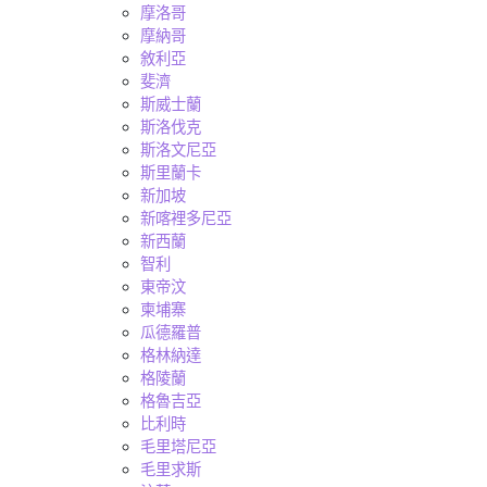
摩洛哥
摩納哥
敘利亞
斐濟
斯威士蘭
斯洛伐克
斯洛文尼亞
斯里蘭卡
新加坡
新喀裡多尼亞
新西蘭
智利
東帝汶
柬埔寨
瓜德羅普
格林納達
格陵蘭
格魯吉亞
比利時
毛里塔尼亞
毛里求斯