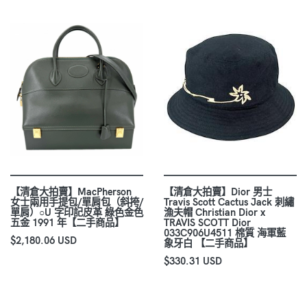
【清倉大拍賣】MacPherson
【清倉大拍賣】Dior 男士
女士兩用手提包/單肩包（斜挎/
Travis Scott Cactus Jack 刺繡
單肩）○U 字印記皮革 綠色金色
漁夫帽 Christian Dior x
五金 1991 年【二手商品】
TRAVIS SCOTT Dior
033C906U4511 棉質 海軍藍
$2,180.06 USD
象牙白 【二手商品】
$330.31 USD