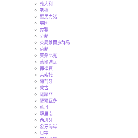
義大利
老撾
聖馬力諾
英國
肯雅
芬蘭
英屬維爾京群島
荷蘭
莫桑比克
莫爾達瓦
菲律賓
萊索托
葡萄牙
蒙古
薩摩亞
薩爾瓦多
蘇丹
蘇里南
西班牙
象牙海岸
貝寧