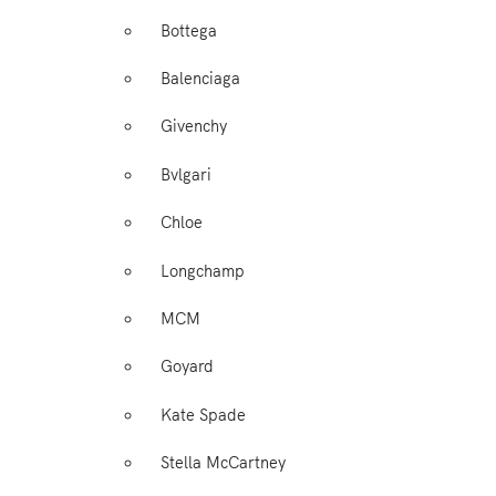
Bottega
Balenciaga
Givenchy
Bvlgari
Chloe
Longchamp
MCM
Goyard
Kate Spade
Stella McCartney