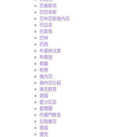
巴基斯坦
巴巴多斯
巴布亞新幾內亞
巴拉圭
巴拿馬
巴林
巴西
布基納法索
布隆迪
希臘
帕勞
幾內亞
幾內亞比紹
庫克群島
德國
愛沙尼亞
愛爾蘭
所羅門群島
拉脫維亞
挪威
捷克