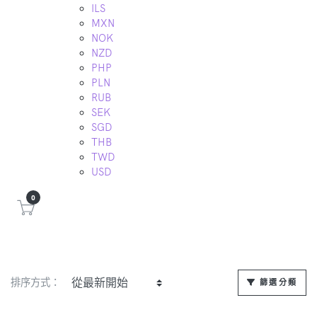
ILS
MXN
NOK
NZD
PHP
PLN
RUB
SEK
SGD
THB
TWD
USD
0
排序方式：
篩選分類