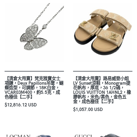
【清倉大甩賣】梵克雅寶女士
【清倉大甩賣】路易威登小姐
項鍊，Deux Papillons吊墜，蝴
LV Sunset涼鞋，Monogram提
蝶造型，可調節，18K白金，
花帆布，厚底，36 1/2碼，
VCAR03M400，約5.5克，成
LOUIS VUITTON 1AHNL2，橡
色極佳【二手】
膠帆布，米色/黑色，金色五
金，成色極佳【二手】
$12,816.12 USD
$1,057.00 USD