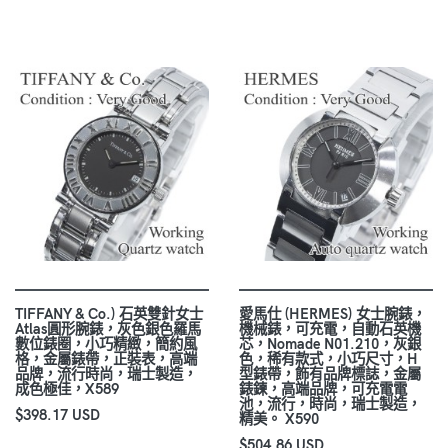
TIFFANY & Co.) 石英雙針女士
愛馬仕 (HERMES) 女士腕錶，
Atlas圓形腕錶，灰色銀色羅馬
機械錶，可充電，自動石英機
數位錶圈，小巧精緻，簡約風
芯，Nomade N01.210，灰銀
格，金屬錶帶，正裝表，高端
色，稀有款式，小巧尺寸，H
品牌，流行時尚，瑞士製造，
型錶帶，飾有品牌標誌，金屬
成色極佳，X589
錶鍊，高端品牌，可充電電
池，流行，時尚，瑞士製造，
$398.17 USD
精美。 X590
$504.86 USD