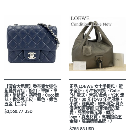
【清倉大甩賣】香奈兒女迷你
正品 LOEWE 女士手提包，近
絎縫肩背包，旋扣，單鍊，單
乎全新，小牛皮材質，Calle
蓋，肩背包，斜挎包，Coco標
PM 款式，青銅/金色，Y2K 流
誌，香奈兒羊皮，藍色，銀色
行款，00 年代/90 年代風格，
五金【二手】
小號，經典款，維多利亞·貝克
漢姆和吉賽爾·貝克漢姆的摯
$3,560.77 USD
愛，亮面金屬光澤，鎖形
logo，真皮材質，高端銀色五
金袋，高端精美品牌，7
$755.83 USD