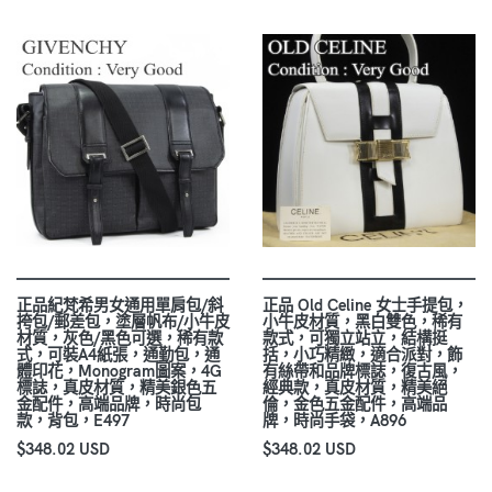
正品紀梵希男女通用單肩包/斜
正品 Old Celine 女士手提包，
挎包/郵差包，塗層帆布/小牛皮
小牛皮材質，黑白雙色，稀有
材質，灰色/黑色可選，稀有款
款式，可獨立站立，結構挺
式，可裝A4紙張，通勤包，通
括，小巧精緻，適合派對，飾
體印花，Monogram圖案，4G
有絲帶和品牌標誌，復古風，
標誌，真皮材質，精美銀色五
經典款，真皮材質，精美絕
金配件，高端品牌，時尚包
倫，金色五金配件，高端品
款，背包，E497
牌，時尚手袋，A896
$348.02 USD
$348.02 USD