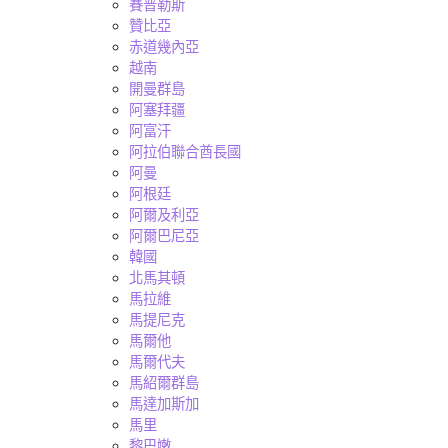
賽普勒斯
贊比亞
赤道幾內亞
越南
開曼群島
阿塞拜疆
阿富汗
阿拉伯聯合酋長國
阿曼
阿根廷
阿爾及利亞
阿爾巴尼亞
韓國
北馬其頓
馬拉維
馬提尼克
馬爾他
馬爾代夫
馬紹爾群島
馬達加斯加
馬里
黎巴嫩