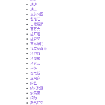
瑞典
瑞士
瓦努阿圖
留尼旺
白俄羅斯
百慕大
盧旺達
盧森堡
直布羅陀
福克蘭群島
科威特
科摩羅
科索沃
秘魯
突尼斯
立陶宛
約旦
納米比亞
索馬里
緬甸
羅馬尼亞