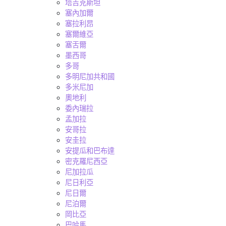
塔吉克斯坦
塞內加爾
塞拉利昂
塞爾維亞
塞舌爾
墨西哥
多哥
多明尼加共和國
多米尼加
奧地利
委內瑞拉
孟加拉
安哥拉
安圭拉
安提瓜和巴布達
密克羅尼西亞
尼加拉瓜
尼日利亞
尼日爾
尼泊爾
岡比亞
巴哈馬