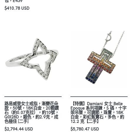
包，E439
$410.78 USD
路易威登女士戒指，漸變花朵
【特價】Damiani 女士 Belle
款，50號，18K白金，20顆鑽
Epoque 系列項鍊，S 碼，十字
石（約0.07克拉），約10號，
架吊墜，可調節，珠寶，18K
Q0I28D，銀色，約2.9克，成
白金，彩虹藍寶石，多色，約
色極佳 [二手]
12.2 克【二手】
$2,794.44 USD
$5,780.47 USD