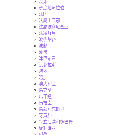
汶萊
沙烏地阿拉伯
法國
法屬圭亞那
法屬波利尼西亞
法羅群島
波多黎各
波蘭
波黑
津巴布韋
洪都拉斯
海地
湯加
澳大利亞
烏克蘭
烏干達
烏拉圭
烏茲別克斯坦
牙買加
特立尼達和多巴哥
玻利維亞
瑙魯