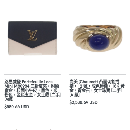
路易威登 Portefeuille Lock
尚美 (Chaumet) 凸面切割戒
Mini M80984 三折皮夾，附原
指，12 號，成色極佳，18K 黃
廠盒，粒面小牛皮，黑色，米
金，青金石，女士珠寶 [二手]
粉色，金色五金，女士款 [二手]
[A 級]
[A級]
$2,538.69 USD
$580.66 USD