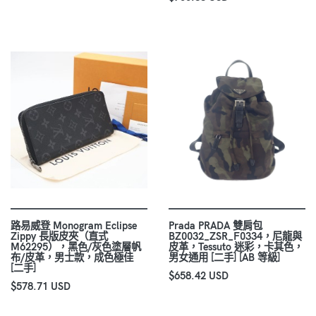
路易威登 Monogram Eclipse
Prada PRADA 雙肩包
Zippy 長版皮夾（直式
BZ0032_ZSR_F0334，尼龍與
M62295），黑色/灰色塗層帆
皮革，Tessuto 迷彩，卡其色，
布/皮革，男士款，成色極佳
男女通用 [二手] [AB 等級]
[二手]
$658.42 USD
$578.71 USD