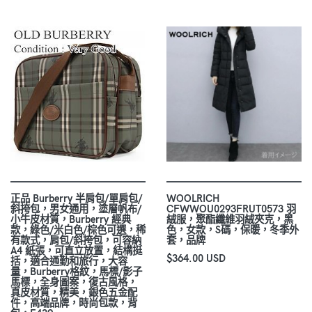
正品 Burberry 半肩包/單肩包/
WOOLRICH
斜挎包，男女通用，塗層帆布/
CFWWOU0293FRUT0573 羽
小牛皮材質，Burberry 經典
絨服，聚酯纖維羽絨夾克，黑
款，綠色/米白色/棕色可選，稀
色，女款，S碼，保暖，冬季外
有款式，肩包/斜挎包，可容納
套，品牌
A4 紙張，可直立放置，結構挺
$364.00 USD
括，適合通勤和旅行，大容
量，Burberry格紋，馬標/影子
馬標，全身圖案，復古風格，
真皮材質，精美，銀色五金配
件，高端品牌，時尚包款，背