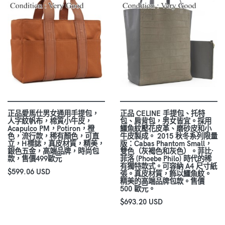
正品愛馬仕男女通用手提包，
正品 CELINE 手提包、托特
人字紋帆布，棉質小牛皮，
包、肩背包，男女皆宜。採用
Acapulco PM，Potiron，橙
鱷魚紋壓花皮革、磨砂皮和小
色，流行款，稀有顏色，可直
牛皮製成。 2015 秋冬系列限量
立，H標誌，真皮材質，精美，
版：Cabas Phantom Small，
銀色五金，高端品牌，時尚包
雙色（灰褐色和灰色）。菲比·
款，售價499歐元
菲洛 (Phoebe Philo) 時代的稀
有獨特款式。可容納 A4 尺寸紙
$599.06 USD
張。真皮材質，飾以鱷魚紋。
精美的高端品牌包款。售價
500 歐元。
$693.20 USD