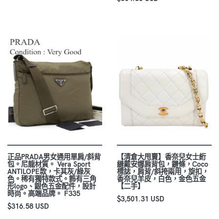
正品PRADA男女通用單肩/斜背
【清倉大甩賣】香奈兒女士絎
包。尼龍材質。 Vera Sport
縫戴安娜肩背包，鏈條，Coco
ANTILOPE款，卡其灰/綠灰
標誌，肩背/斜挎兩用，旋扣，
色。稀有獨特款式。飾有三角
香奈兒羊皮，白色，金色五金
形logo、銀色五金配件，設計
【二手】
時尚。高端品牌。 F335
$3,501.31 USD
$316.58 USD