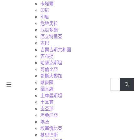
卡塔爾
印尼
印度
危地馬拉
厄瓜多爾
厄立特里亞
古巴
吉爾吉斯共和國
吉布提
哈薩克斯坦
哥倫比亞
哥斯大黎加
喀麥隆
圖瓦盧
土庫曼斯坦
土耳其
圭亞那
坦桑尼亞
埃及
埃塞俄比亞
基里巴斯