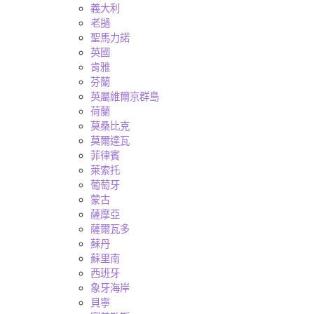
義大利
老撾
聖馬力諾
英國
肯雅
芬蘭
英屬維爾京群島
荷蘭
莫桑比克
莫爾達瓦
菲律賓
萊索托
葡萄牙
蒙古
薩摩亞
薩爾瓦多
蘇丹
蘇里南
西班牙
象牙海岸
貝寧