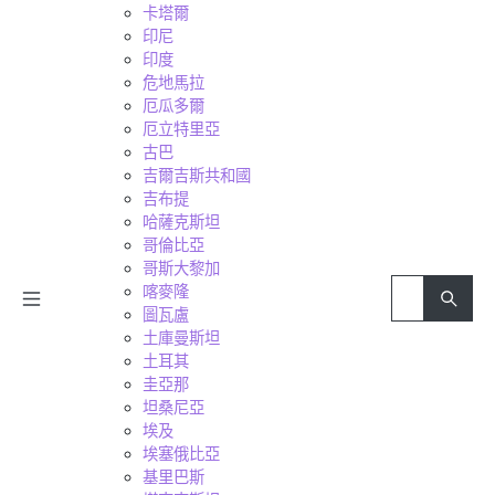
卡塔爾
印尼
印度
危地馬拉
厄瓜多爾
厄立特里亞
古巴
吉爾吉斯共和國
吉布提
哈薩克斯坦
哥倫比亞
哥斯大黎加
喀麥隆
圖瓦盧
土庫曼斯坦
土耳其
圭亞那
坦桑尼亞
埃及
埃塞俄比亞
基里巴斯