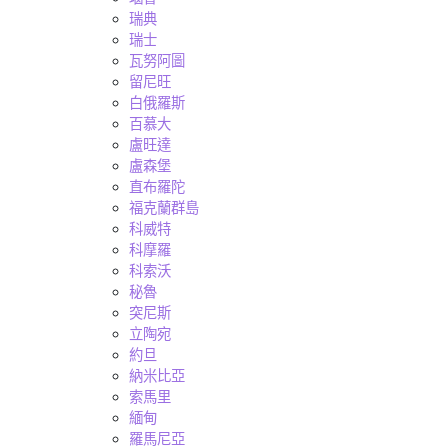
瑞典
瑞士
瓦努阿圖
留尼旺
白俄羅斯
百慕大
盧旺達
盧森堡
直布羅陀
福克蘭群島
科威特
科摩羅
科索沃
秘魯
突尼斯
立陶宛
約旦
納米比亞
索馬里
緬甸
羅馬尼亞