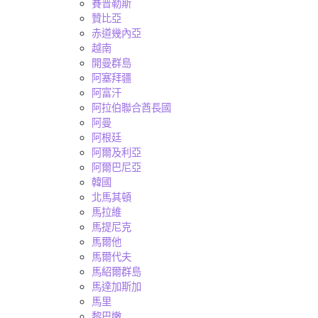
賽普勒斯
贊比亞
赤道幾內亞
越南
開曼群島
阿塞拜疆
阿富汗
阿拉伯聯合酋長國
阿曼
阿根廷
阿爾及利亞
阿爾巴尼亞
韓國
北馬其頓
馬拉維
馬提尼克
馬爾他
馬爾代夫
馬紹爾群島
馬達加斯加
馬里
黎巴嫩