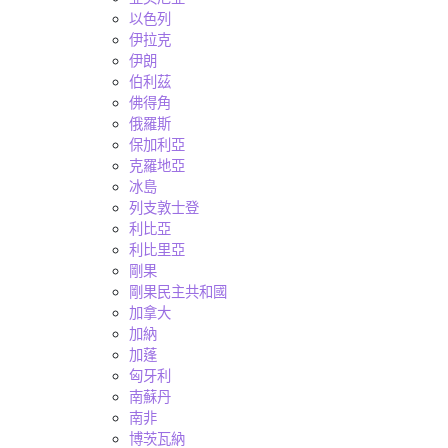
以色列
伊拉克
伊朗
伯利茲
佛得角
俄羅斯
保加利亞
克羅地亞
冰島
列支敦士登
利比亞
利比里亞
剛果
剛果民主共和國
加拿大
加納
加蓬
匈牙利
南蘇丹
南非
博茨瓦納