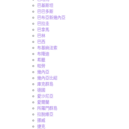
巴基斯坦
巴巴多斯
巴布亞新幾內亞
巴拉圭
巴拿馬
巴林
巴西
布基納法索
布隆迪
希臘
帕勞
幾內亞
幾內亞比紹
庫克群島
德國
愛沙尼亞
愛爾蘭
所羅門群島
拉脫維亞
挪威
捷克