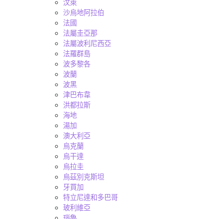
汶萊
沙烏地阿拉伯
法國
法屬圭亞那
法屬波利尼西亞
法羅群島
波多黎各
波蘭
波黑
津巴布韋
洪都拉斯
海地
湯加
澳大利亞
烏克蘭
烏干達
烏拉圭
烏茲別克斯坦
牙買加
特立尼達和多巴哥
玻利維亞
瑙魯