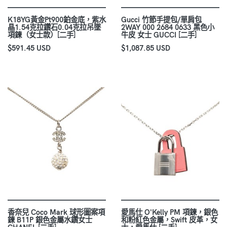
K18YG黃金Pt900鉑金底，紫水
Gucci 竹節手提包/單肩包
晶1.54克拉鑽石0.04克拉吊墜
2WAY 000 2684 0633 黑色小
項鍊（女士款）[二手]
牛皮 女士 GUCCI [二手]
$591.45 USD
$1,087.85 USD
香奈兒 Coco Mark 球形圖案項
愛馬仕 O'Kelly PM 項鍊，銀色
鍊 B11P 銀色金屬水鑽女士
和粉紅色金屬，Swift 皮革，女