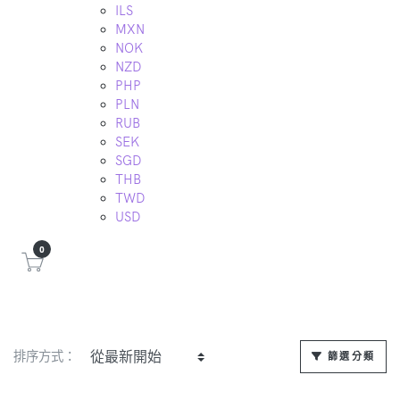
ILS
MXN
NOK
NZD
PHP
PLN
RUB
SEK
SGD
THB
TWD
USD
0
排序方式：
篩選分類