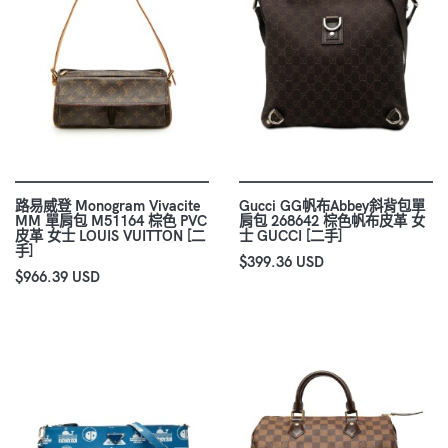
路易威登 Monogram Vivacite
Gucci GG帆布Abbey斜背包單
MM 單肩包 M51164 棕色 PVC
肩包 268642 棕色帆布皮革 女
皮革 女士 LOUIS VUITTON [二
士 GUCCI [二手]
手]
$399.36 USD
$966.39 USD