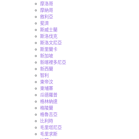
摩洛哥
摩納哥
敘利亞
斐濟
斯威士蘭
斯洛伐克
斯洛文尼亞
斯里蘭卡
新加坡
新喀裡多尼亞
新西蘭
智利
東帝汶
柬埔寨
瓜德羅普
格林納達
格陵蘭
格魯吉亞
比利時
毛里塔尼亞
毛里求斯