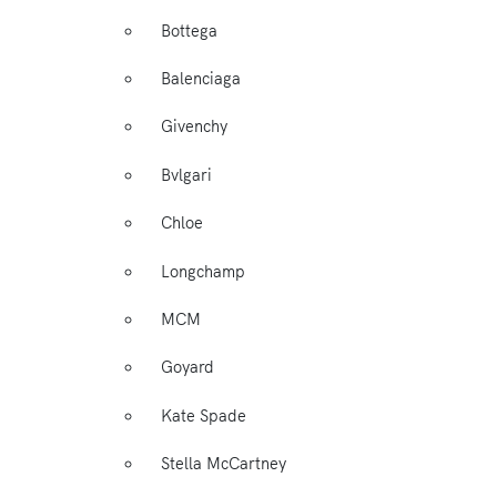
Bottega
Balenciaga
Givenchy
Bvlgari
Chloe
Longchamp
MCM
Goyard
Kate Spade
Stella McCartney