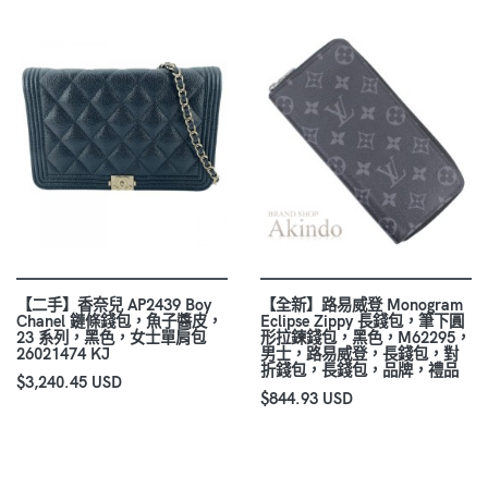
【二手】香奈兒 AP2439 Boy
【全新】路易威登 Monogram
Chanel 鏈條錢包，魚子醬皮，
Eclipse Zippy 長錢包，筆下圓
23 系列，黑色，女士單肩包
形拉鍊錢包，黑色，M62295，
26021474 KJ
男士，路易威登，長錢包，對
折錢包，長錢包，品牌，禮品
$3,240.45 USD
$844.93 USD