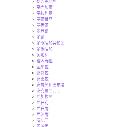
塔吉克斯坦
塞內加爾
塞拉利昂
塞爾維亞
塞舌爾
墨西哥
多哥
多明尼加共和國
多米尼加
奧地利
委內瑞拉
孟加拉
安哥拉
安圭拉
安提瓜和巴布達
密克羅尼西亞
尼加拉瓜
尼日利亞
尼日爾
尼泊爾
岡比亞
巴哈馬