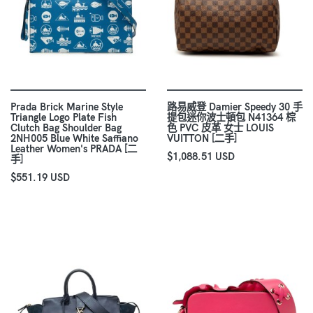
Prada Brick Marine Style
路易威登 Damier Speedy 30 手
Triangle Logo Plate Fish
提包迷你波士頓包 N41364 棕
Clutch Bag Shoulder Bag
色 PVC 皮革 女士 LOUIS
2NH005 Blue White Saffiano
VUITTON [二手]
Leather Women's PRADA [二
$1,088.51 USD
手]
$551.19 USD