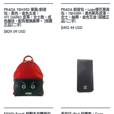
PRADA 1BH050 單肩/斜背
PRADA 斜背包，Logo提花單背
包，黑色，金色五金，
包，1BH089，黑色帆布皮革，
VIT.DAINO 皮革，女士款，成
女士，絲帶，金色五金 [保證正
色極佳，配有替換肩帶。 [保證
品] [二手]
正品][二手]
$492.44 USD
$829.09 USD
FENDI Fendi 怪獸系列雙肩包
香奈兒 iPod 保護套，Coco