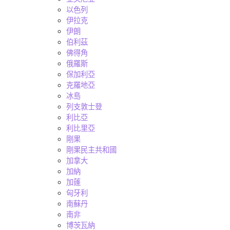
以色列
伊拉克
伊朗
伯利茲
佛得角
俄羅斯
保加利亞
克羅地亞
冰島
列支敦士登
利比亞
利比里亞
剛果
剛果民主共和國
加拿大
加納
加蓬
匈牙利
南蘇丹
南非
博茨瓦納