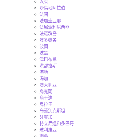
汶萊
沙烏地阿拉伯
法國
法屬圭亞那
法屬波利尼西亞
法羅群島
波多黎各
波蘭
波黑
津巴布韋
洪都拉斯
海地
湯加
澳大利亞
烏克蘭
烏干達
烏拉圭
烏茲別克斯坦
牙買加
特立尼達和多巴哥
玻利維亞
瑙魯