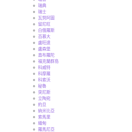
瑞典
瑞士
瓦努阿圖
留尼旺
白俄羅斯
百慕大
盧旺達
盧森堡
直布羅陀
福克蘭群島
科威特
科摩羅
科索沃
秘魯
突尼斯
立陶宛
約旦
納米比亞
索馬里
緬甸
羅馬尼亞