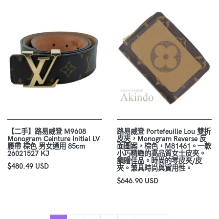
【二手】路易威登 M9608
路易威登 Portefeuille Lou 雙折
Monogram Ceinture Initial LV
皮夾，Monogram Reverse 反
腰帶 棕色 男女通用 85cm
面圖案，棕色，M81461。一款
26021527 KJ
小巧精緻的高品質女士皮夾。
饋贈佳品。時尚的零皮夾/皮
$480.49 USD
夾。兼具時尚與實用性。
$646.90 USD