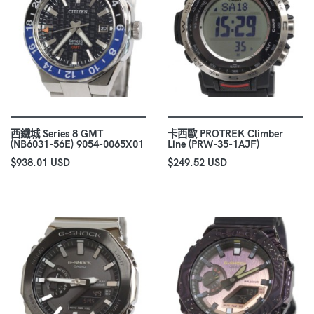
西鐵城 Series 8 GMT
卡西歐 PROTREK Climber
(NB6031-56E) 9054-0065X01
Line (PRW-35-1AJF)
$938.01 USD
$249.52 USD