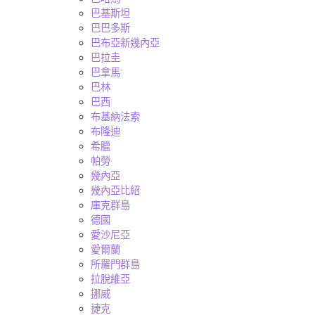
巴基斯坦
巴巴多斯
巴布亞新幾內亞
巴拉圭
巴拿馬
巴林
巴西
布基納法索
布隆迪
希臘
帕勞
幾內亞
幾內亞比紹
庫克群島
德國
愛沙尼亞
愛爾蘭
所羅門群島
拉脫維亞
挪威
捷克