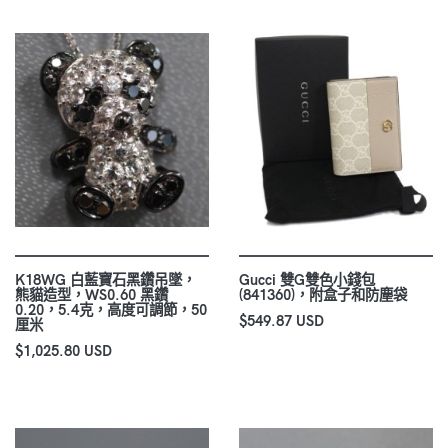
K18WG 白藍寶石黑鑽吊墜，
Gucci 雙G雙色小錢包
熊貓造型，WS0.60 黑鑽
(841360)，附盒子和防塵袋
0.20，5.4克，高度可調節，50
$549.87 USD
厘米
$1,025.80 USD