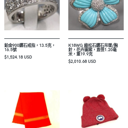
鉑金900鑽石戒指，13.5克，
K18WG 綠松石鑽石吊墜/胸
16.5號
針，花卉圖案，直徑1.20毫
米，重19.9克
$1,524.18 USD
$2,010.68 USD