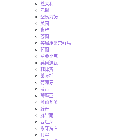
義大利
老撾
聖馬力諾
英國
肯雅
芬蘭
英屬維爾京群島
荷蘭
莫桑比克
莫爾達瓦
菲律賓
萊索托
葡萄牙
蒙古
薩摩亞
薩爾瓦多
蘇丹
蘇里南
西班牙
象牙海岸
貝寧