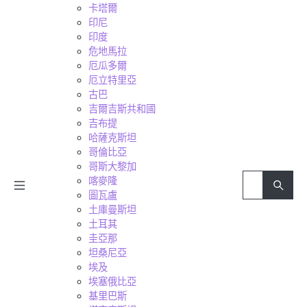
卡塔爾
印尼
印度
危地馬拉
厄瓜多爾
厄立特里亞
古巴
吉爾吉斯共和國
吉布提
哈薩克斯坦
哥倫比亞
哥斯大黎加
喀麥隆
圖瓦盧
土庫曼斯坦
土耳其
圭亞那
坦桑尼亞
埃及
埃塞俄比亞
基里巴斯