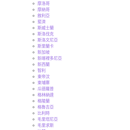
摩洛哥
摩納哥
敘利亞
斐濟
斯威士蘭
斯洛伐克
斯洛文尼亞
斯里蘭卡
新加坡
新喀裡多尼亞
新西蘭
智利
東帝汶
柬埔寨
瓜德羅普
格林納達
格陵蘭
格魯吉亞
比利時
毛里塔尼亞
毛里求斯