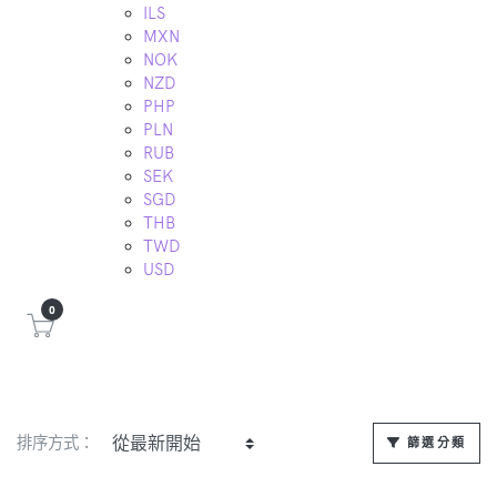
ILS
MXN
NOK
NZD
PHP
PLN
RUB
SEK
SGD
THB
TWD
USD
0
排序方式：
篩選分類