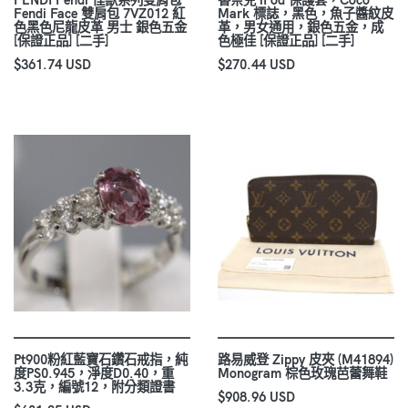
Fendi Face 雙肩包 7VZ012 紅
Mark 標誌，黑色，魚子醬紋皮
色黑色尼龍皮革 男士 銀色五金
革，男女通用，銀色五金，成
[保證正品] [二手]
色極佳 [保證正品] [二手]
$361.74 USD
$270.44 USD
Pt900粉紅藍寶石鑽石戒指，純
路易威登 Zippy 皮夾 (M41894)
度PS0.945，淨度D0.40，重
Monogram 棕色玫瑰芭蕾舞鞋
3.3克，編號12，附分類證書
$908.96 USD