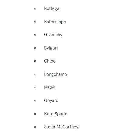
Bottega
Balenciaga
Givenchy
Bvlgari
Chloe
Longchamp
MCM
Goyard
Kate Spade
Stella McCartney