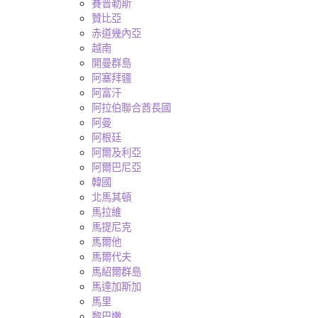
賽普勒斯
贊比亞
赤道幾內亞
越南
開曼群島
阿塞拜疆
阿富汗
阿拉伯聯合酋長國
阿曼
阿根廷
阿爾及利亞
阿爾巴尼亞
韓國
北馬其頓
馬拉維
馬提尼克
馬爾他
馬爾代夫
馬紹爾群島
馬達加斯加
馬里
黎巴嫩