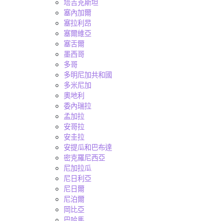
塔吉克斯坦
塞內加爾
塞拉利昂
塞爾維亞
塞舌爾
墨西哥
多哥
多明尼加共和國
多米尼加
奧地利
委內瑞拉
孟加拉
安哥拉
安圭拉
安提瓜和巴布達
密克羅尼西亞
尼加拉瓜
尼日利亞
尼日爾
尼泊爾
岡比亞
巴哈馬