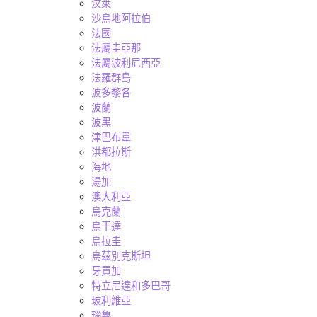
汶萊
沙烏地阿拉伯
法國
法屬圭亞那
法屬波利尼西亞
法羅群島
波多黎各
波蘭
波黑
津巴布韋
洪都拉斯
海地
湯加
澳大利亞
烏克蘭
烏干達
烏拉圭
烏茲別克斯坦
牙買加
特立尼達和多巴哥
玻利維亞
瑙魯