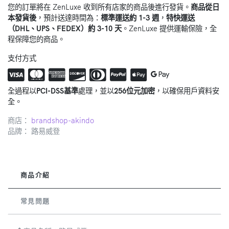
您的訂單將在 ZenLuxe 收到所有店家的商品後進行發貨。
商品從日
本發貨後
，預計送達時間為：
標準運送約 1-3 週
，
特快運送
（DHL、UPS、FEDEX）約 3-10 天
。ZenLuxe 提供運輸保險，全
程保障您的商品。
支付方式
全過程以
PCI-DSS基準
處理，並以
256位元加密
，以確保用戶資料安
全。
商店：
brandshop-akindo
品牌：
路易威登
商品介紹
常見問題