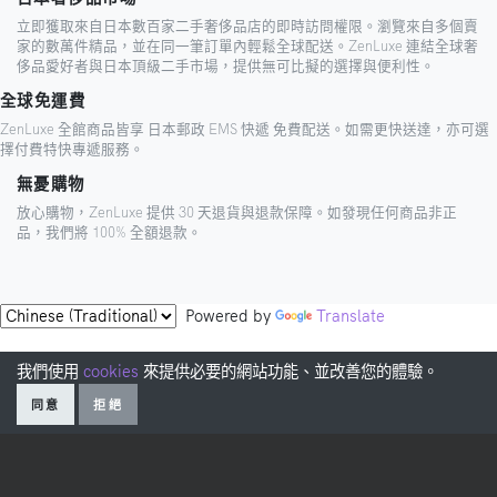
立即獲取來自日本數百家二手奢侈品店的即時訪問權限。瀏覽來自多個賣
家的數萬件精品，並在同一筆訂單內輕鬆全球配送。ZenLuxe 連結全球奢
侈品愛好者與日本頂級二手市場，提供無可比擬的選擇與便利性。
全球免運費
ZenLuxe 全館商品皆享 日本郵政 EMS 快遞 免費配送。如需更快送達，亦可選
擇付費特快專遞服務。
無憂購物
放心購物，ZenLuxe 提供 30 天退貨與退款保障。如發現任何商品非正
品，我們將 100% 全額退款。
Powered by
Translate
我們使用
cookies
來提供必要的網站功能、並改善您的體驗。
同意
拒絕