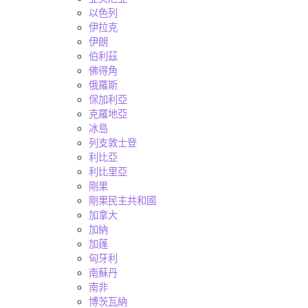
以色列
伊拉克
伊朗
伯利茲
佛得角
俄羅斯
保加利亞
克羅地亞
冰島
列支敦士登
利比亞
利比里亞
剛果
剛果民主共和國
加拿大
加納
加蓬
匈牙利
南蘇丹
南非
博茨瓦納