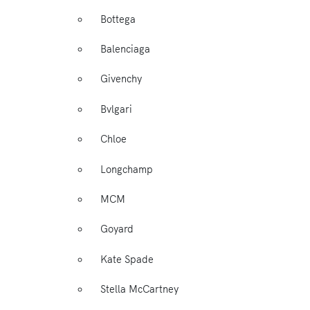
Bottega
Balenciaga
Givenchy
Bvlgari
Chloe
Longchamp
MCM
Goyard
Kate Spade
Stella McCartney