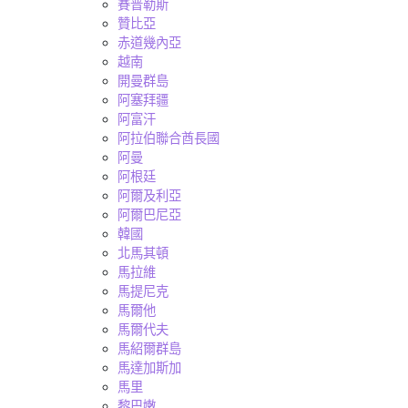
賽普勒斯
贊比亞
赤道幾內亞
越南
開曼群島
阿塞拜疆
阿富汗
阿拉伯聯合酋長國
阿曼
阿根廷
阿爾及利亞
阿爾巴尼亞
韓國
北馬其頓
馬拉維
馬提尼克
馬爾他
馬爾代夫
馬紹爾群島
馬達加斯加
馬里
黎巴嫩