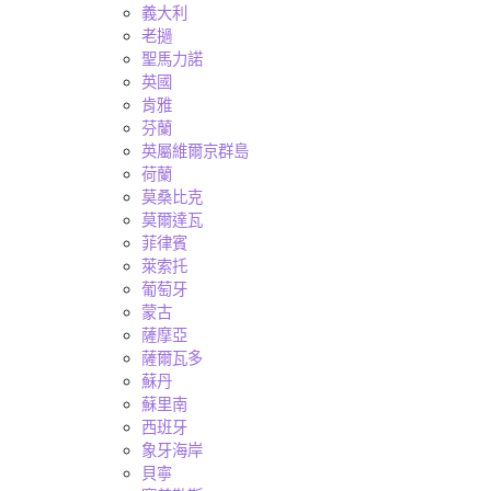
義大利
老撾
聖馬力諾
英國
肯雅
芬蘭
英屬維爾京群島
荷蘭
莫桑比克
莫爾達瓦
菲律賓
萊索托
葡萄牙
蒙古
薩摩亞
薩爾瓦多
蘇丹
蘇里南
西班牙
象牙海岸
貝寧