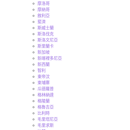
摩洛哥
摩納哥
敘利亞
斐濟
斯威士蘭
斯洛伐克
斯洛文尼亞
斯里蘭卡
新加坡
新喀裡多尼亞
新西蘭
智利
東帝汶
柬埔寨
瓜德羅普
格林納達
格陵蘭
格魯吉亞
比利時
毛里塔尼亞
毛里求斯