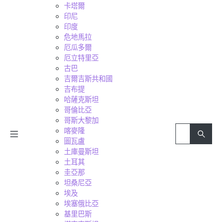
卡塔爾
印尼
印度
危地馬拉
厄瓜多爾
厄立特里亞
古巴
吉爾吉斯共和國
吉布提
哈薩克斯坦
哥倫比亞
哥斯大黎加
喀麥隆
圖瓦盧
土庫曼斯坦
土耳其
圭亞那
坦桑尼亞
埃及
埃塞俄比亞
基里巴斯