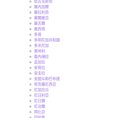
塔吉克斯坦
塞內加爾
塞拉利昂
塞爾維亞
塞舌爾
墨西哥
多哥
多明尼加共和國
多米尼加
奧地利
委內瑞拉
孟加拉
安哥拉
安圭拉
安提瓜和巴布達
密克羅尼西亞
尼加拉瓜
尼日利亞
尼日爾
尼泊爾
岡比亞
巴哈馬