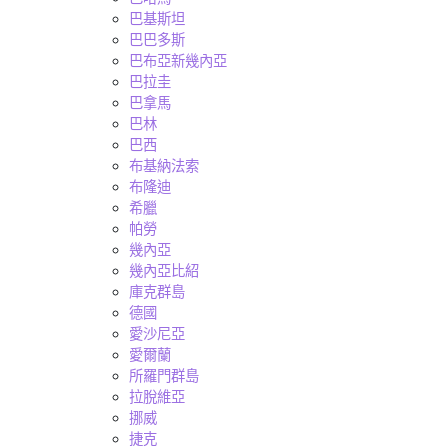
巴基斯坦
巴巴多斯
巴布亞新幾內亞
巴拉圭
巴拿馬
巴林
巴西
布基納法索
布隆迪
希臘
帕勞
幾內亞
幾內亞比紹
庫克群島
德國
愛沙尼亞
愛爾蘭
所羅門群島
拉脫維亞
挪威
捷克