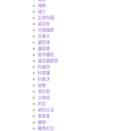
瑞典
瑞士
瓦努阿圖
留尼旺
白俄羅斯
百慕大
盧旺達
盧森堡
直布羅陀
福克蘭群島
科威特
科摩羅
科索沃
秘魯
突尼斯
立陶宛
約旦
納米比亞
索馬里
緬甸
羅馬尼亞