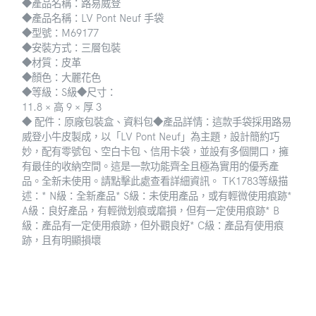
◆產品名稱：路易威登
◆產品名稱：LV Pont Neuf 手袋
◆型號：M69177
◆安裝方式：三層包裝
◆材質：皮革
◆顏色：大麗花色
◆等級：S級◆尺寸
：
11.8 × 高 9 × 厚 3
◆ 配件：原廠包裝
盒
、
資料
包
◆產品詳情：這款
手袋採用路易
威登小牛皮製成，以「LV Pont Neuf」為主題，
設計簡約巧
妙，配有零號包、空白卡包、信用卡袋，並設有多個開口，擁
有最佳的收納空間。
這是一款功能齊全且極為實用的優秀產
品。
全新未使用。
請點擊此處查看詳細資訊
。 TK1783
等級描
述：
* N級：全新產品
* S級：未使用產品，或有輕微使用痕跡
*
A級：良好產品，有輕微划痕或磨損，但有一定使用痕跡
* B
級：產品有一定使用痕跡，但外觀良好
* C級：產品有使用痕
跡，且有明顯損壞