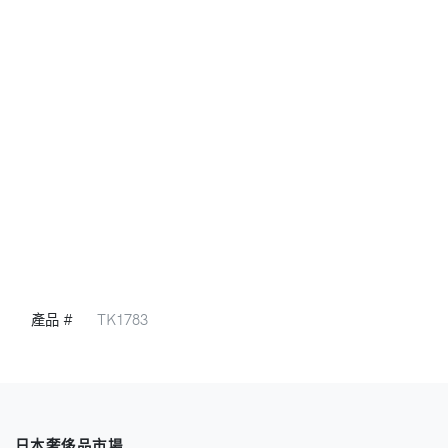
產品 #
TK1783
日本奢侈品市場