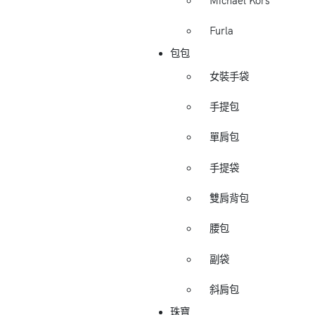
Michael Kors
Furla
包包
女裝手袋
手提包
單肩包
手提袋
雙肩背包
腰包
副袋
斜肩包
珠寶