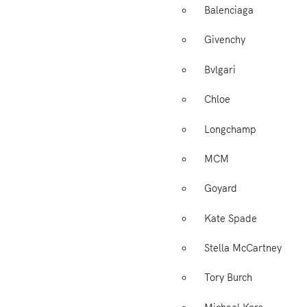
Balenciaga
Givenchy
Bvlgari
Chloe
Longchamp
MCM
Goyard
Kate Spade
Stella McCartney
Tory Burch