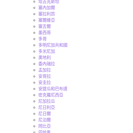
塔吉克斯坦
塞內加爾
塞拉利昂
塞爾維亞
塞舌爾
墨西哥
多哥
多明尼加共和國
多米尼加
奧地利
委內瑞拉
孟加拉
安哥拉
安圭拉
安提瓜和巴布達
密克羅尼西亞
尼加拉瓜
尼日利亞
尼日爾
尼泊爾
岡比亞
巴哈馬