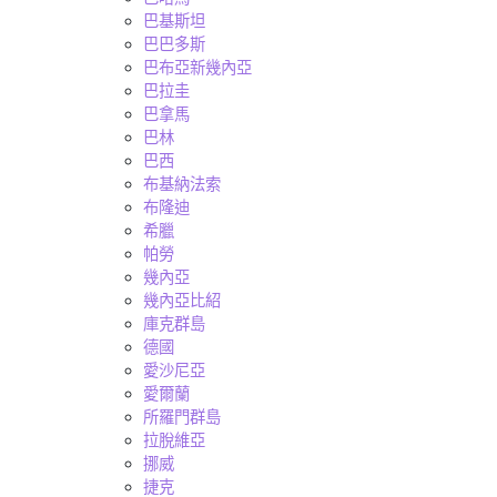
巴基斯坦
巴巴多斯
巴布亞新幾內亞
巴拉圭
巴拿馬
巴林
巴西
布基納法索
布隆迪
希臘
帕勞
幾內亞
幾內亞比紹
庫克群島
德國
愛沙尼亞
愛爾蘭
所羅門群島
拉脫維亞
挪威
捷克