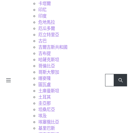
卡塔爾
印尼
印度
危地馬拉
厄瓜多爾
厄立特里亞
古巴
吉爾吉斯共和國
吉布提
哈薩克斯坦
哥倫比亞
哥斯大黎加
喀麥隆
圖瓦盧
土庫曼斯坦
土耳其
圭亞那
坦桑尼亞
埃及
埃塞俄比亞
基里巴斯