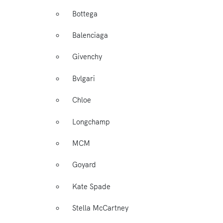
Bottega
Balenciaga
Givenchy
Bvlgari
Chloe
Longchamp
MCM
Goyard
Kate Spade
Stella McCartney