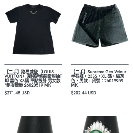
【二手】路易威登（LOUIS
【二手】Supreme Geo Velour
VUITTON）圓領鏈條裝飾短袖T
半截褲，23SS，XL 碼，綠灰
卹 黑色 XS碼 單點設計 男女款
色，男款，貨號：26019959
*制服標籤 26020519 MK
MK
$271.48 USD
$202.44 USD