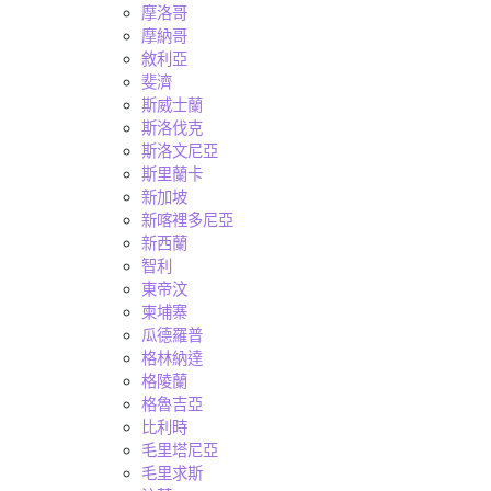
摩洛哥
摩納哥
敘利亞
斐濟
斯威士蘭
斯洛伐克
斯洛文尼亞
斯里蘭卡
新加坡
新喀裡多尼亞
新西蘭
智利
東帝汶
柬埔寨
瓜德羅普
格林納達
格陵蘭
格魯吉亞
比利時
毛里塔尼亞
毛里求斯