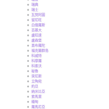
瑞典
瑞士
瓦努阿圖
留尼旺
白俄羅斯
百慕大
盧旺達
盧森堡
直布羅陀
福克蘭群島
科威特
科摩羅
科索沃
秘魯
突尼斯
立陶宛
約旦
納米比亞
索馬里
緬甸
羅馬尼亞