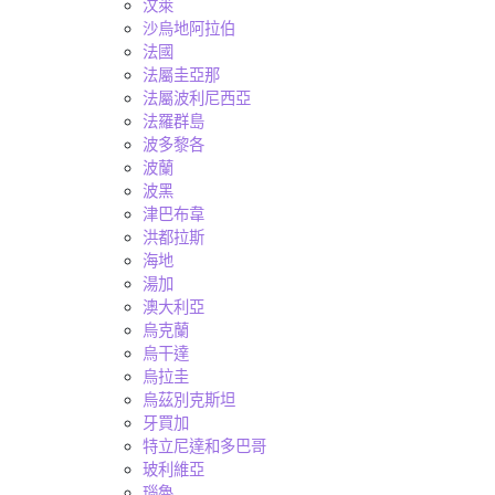
汶萊
沙烏地阿拉伯
法國
法屬圭亞那
法屬波利尼西亞
法羅群島
波多黎各
波蘭
波黑
津巴布韋
洪都拉斯
海地
湯加
澳大利亞
烏克蘭
烏干達
烏拉圭
烏茲別克斯坦
牙買加
特立尼達和多巴哥
玻利維亞
瑙魯