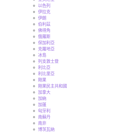
以色列
伊拉克
伊朗
伯利茲
佛得角
俄羅斯
保加利亞
克羅地亞
冰島
列支敦士登
利比亞
利比里亞
剛果
剛果民主共和國
加拿大
加納
加蓬
匈牙利
南蘇丹
南非
博茨瓦納