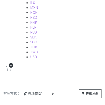
ILS
MXN
NOK
NZD
PHP
PLN
RUB
SEK
SGD
THB
TWD
USD
0
排序方式：
篩選分類