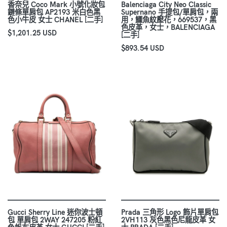
香奈兒 Coco Mark 小號化妝包
Balenciaga City Neo Classic
鏈條單肩包 AP2193 米白色黑
Supernano 手提包/單肩包，兩
色小牛皮 女士 CHANEL [二手]
用，鱷魚紋壓花，669537，黑
色皮革，女士，BALENCIAGA
$1,201.25 USD
[二手]
$893.54 USD
Gucci Sherry Line 迷你波士頓
Prada 三角形 Logo 飾片單肩包
包 單肩包 2WAY 247205 粉紅
2VH113 灰色黑色尼龍皮革 女