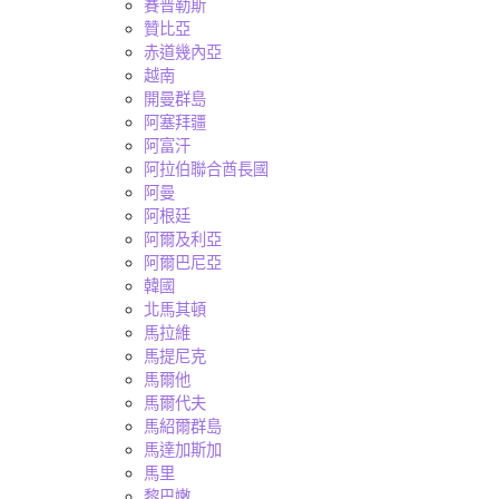
賽普勒斯
贊比亞
赤道幾內亞
越南
開曼群島
阿塞拜疆
阿富汗
阿拉伯聯合酋長國
阿曼
阿根廷
阿爾及利亞
阿爾巴尼亞
韓國
北馬其頓
馬拉維
馬提尼克
馬爾他
馬爾代夫
馬紹爾群島
馬達加斯加
馬里
黎巴嫩