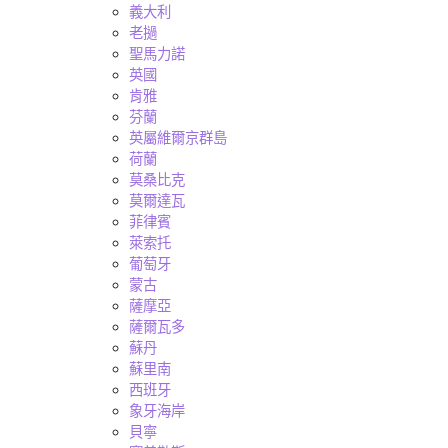
義大利
老撾
聖馬力諾
英國
肯雅
芬蘭
英屬維爾京群島
荷蘭
莫桑比克
莫爾達瓦
菲律賓
萊索托
葡萄牙
蒙古
薩摩亞
薩爾瓦多
蘇丹
蘇里南
西班牙
象牙海岸
貝寧