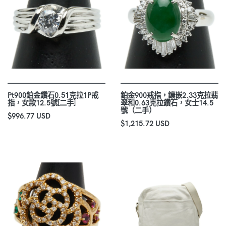
Pt900鉑金鑽石0.51克拉1P戒
鉑金900戒指，鑲嵌2.33克拉翡
指，女款12.5號[二手]
翠和0.63克拉鑽石，女士14.5
號（二手）
$996.77 USD
$1,215.72 USD