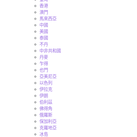
香港
澳門
馬來西亞
中國
美國
泰國
不丹
中非共和國
丹麥
乍得
也門
亞美尼亞
以色列
伊拉克
伊朗
伯利茲
佛得角
俄羅斯
保加利亞
克羅地亞
冰島