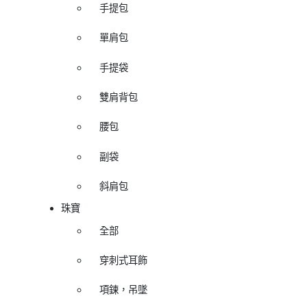
手提包
單肩包
手提袋
雙肩背包
腰包
副袋
斜肩包
珠寶
全部
穿刺式耳飾
項鍊，吊墜