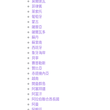
莫爾達瓦
菲律賓
萊索托
葡萄牙
蒙古
薩摩亞
薩爾瓦多
蘇丹
蘇里南
西班牙
象牙海岸
貝寧
賽普勒斯
贊比亞
赤道幾內亞
越南
開曼群島
阿塞拜疆
阿富汗
阿拉伯聯合酋長國
阿曼
阿根廷