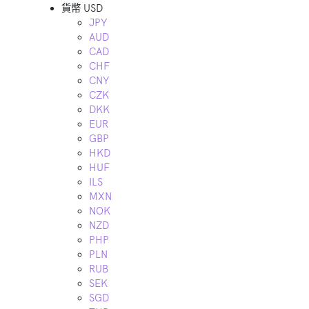
貨幣
USD
JPY
AUD
CAD
CHF
CNY
CZK
DKK
EUR
GBP
HKD
HUF
ILS
MXN
NOK
NZD
PHP
PLN
RUB
SEK
SGD