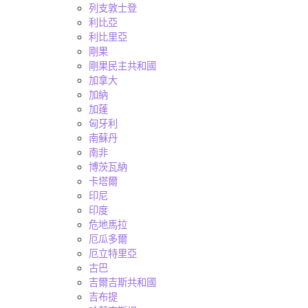
列支敦士登
利比亞
利比里亞
剛果
剛果民主共和國
加拿大
加納
加蓬
匈牙利
南蘇丹
南非
博茨瓦納
卡塔爾
印尼
印度
危地馬拉
厄瓜多爾
厄立特里亞
古巴
吉爾吉斯共和國
吉布提