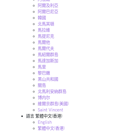
阿爾及利亞
阿爾巴尼亞
韓國
北馬其頓
馬拉維
馬提尼克
馬爾他
馬爾代夫
馬紹爾群島
馬達加斯加
馬里
黎巴嫩
黑山共和國
關島
北馬利安納群島
博内尔
維爾京群島(美國)
Saint Vincent
語言
繁體中文(香港)
English
繁體中文(香港)