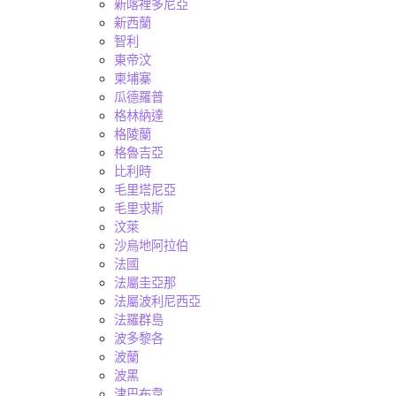
新喀裡多尼亞
新西蘭
智利
東帝汶
柬埔寨
瓜德羅普
格林納達
格陵蘭
格魯吉亞
比利時
毛里塔尼亞
毛里求斯
汶萊
沙烏地阿拉伯
法國
法屬圭亞那
法屬波利尼西亞
法羅群島
波多黎各
波蘭
波黑
津巴布韋