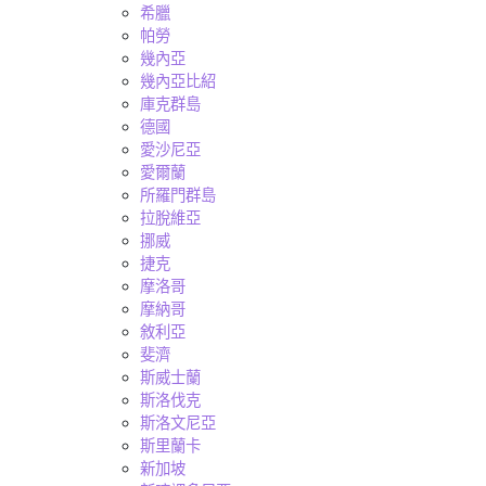
希臘
帕勞
幾內亞
幾內亞比紹
庫克群島
德國
愛沙尼亞
愛爾蘭
所羅門群島
拉脫維亞
挪威
捷克
摩洛哥
摩納哥
敘利亞
斐濟
斯威士蘭
斯洛伐克
斯洛文尼亞
斯里蘭卡
新加坡