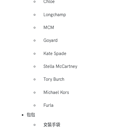
Chloe
Longchamp
MCM
Goyard
Kate Spade
Stella McCartney
Tory Burch
Michael Kors
Furla
包包
女裝手袋