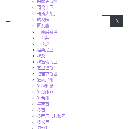
哈薩克斯坦
哥倫比亞
哥斯大黎加
喀麥隆
圖瓦盧
土庫曼斯坦
土耳其
圭亞那
坦桑尼亞
埃及
埃塞俄比亞
基里巴斯
塔吉克斯坦
塞內加爾
塞拉利昂
塞爾維亞
塞舌爾
墨西哥
多哥
多明尼加共和國
多米尼加
奧地利