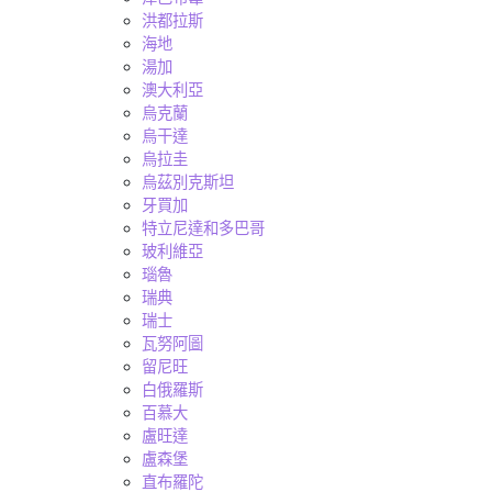
洪都拉斯
海地
湯加
澳大利亞
烏克蘭
烏干達
烏拉圭
烏茲別克斯坦
牙買加
特立尼達和多巴哥
玻利維亞
瑙魯
瑞典
瑞士
瓦努阿圖
留尼旺
白俄羅斯
百慕大
盧旺達
盧森堡
直布羅陀