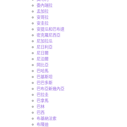
委內瑞拉
孟加拉
安哥拉
安圭拉
安提瓜和巴布達
密克羅尼西亞
尼加拉瓜
尼日利亞
尼日爾
尼泊爾
岡比亞
巴哈馬
巴基斯坦
巴巴多斯
巴布亞新幾內亞
巴拉圭
巴拿馬
巴林
巴西
布基納法索
布隆迪