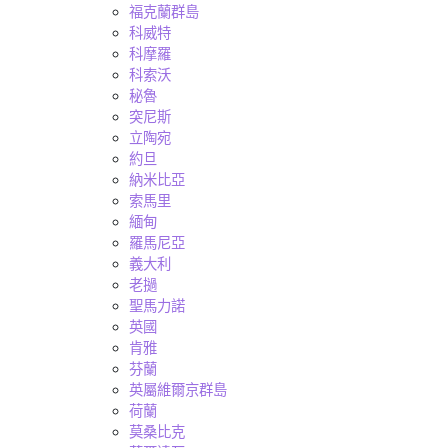
福克蘭群島
科威特
科摩羅
科索沃
秘魯
突尼斯
立陶宛
約旦
納米比亞
索馬里
緬甸
羅馬尼亞
義大利
老撾
聖馬力諾
英國
肯雅
芬蘭
英屬維爾京群島
荷蘭
莫桑比克