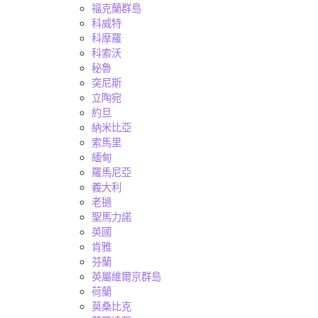
福克蘭群島
科威特
科摩羅
科索沃
秘魯
突尼斯
立陶宛
約旦
納米比亞
索馬里
緬甸
羅馬尼亞
義大利
老撾
聖馬力諾
英國
肯雅
芬蘭
英屬維爾京群島
荷蘭
莫桑比克