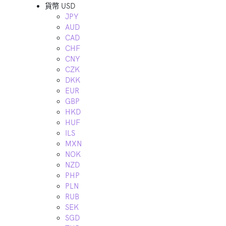
貨幣
USD
JPY
AUD
CAD
CHF
CNY
CZK
DKK
EUR
GBP
HKD
HUF
ILS
MXN
NOK
NZD
PHP
PLN
RUB
SEK
SGD