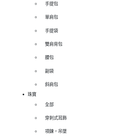
手提包
單肩包
手提袋
雙肩背包
腰包
副袋
斜肩包
珠寶
全部
穿刺式耳飾
項鍊，吊墜