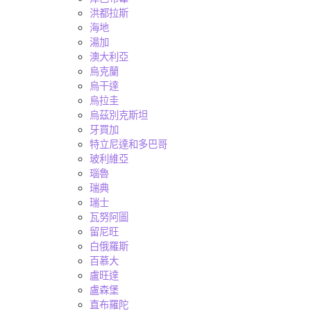
洪都拉斯
海地
湯加
澳大利亞
烏克蘭
烏干達
烏拉圭
烏茲別克斯坦
牙買加
特立尼達和多巴哥
玻利維亞
瑙魯
瑞典
瑞士
瓦努阿圖
留尼旺
白俄羅斯
百慕大
盧旺達
盧森堡
直布羅陀