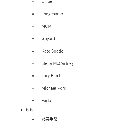
Chloe
Longchamp
MCM
Goyard
Kate Spade
Stella McCartney
Tory Burch
Michael Kors
Furla
包包
女裝手袋