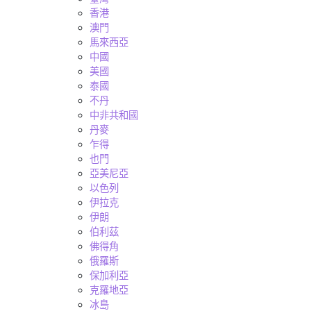
香港
澳門
馬來西亞
中國
美國
泰國
不丹
中非共和國
丹麥
乍得
也門
亞美尼亞
以色列
伊拉克
伊朗
伯利茲
佛得角
俄羅斯
保加利亞
克羅地亞
冰島