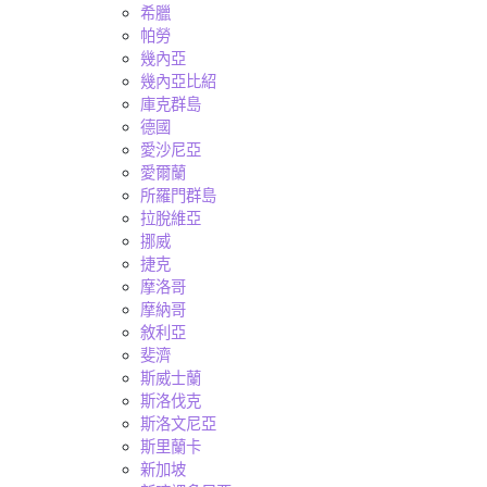
希臘
帕勞
幾內亞
幾內亞比紹
庫克群島
德國
愛沙尼亞
愛爾蘭
所羅門群島
拉脫維亞
挪威
捷克
摩洛哥
摩納哥
敘利亞
斐濟
斯威士蘭
斯洛伐克
斯洛文尼亞
斯里蘭卡
新加坡