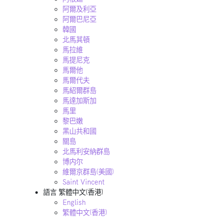
阿爾及利亞
阿爾巴尼亞
韓國
北馬其頓
馬拉維
馬提尼克
馬爾他
馬爾代夫
馬紹爾群島
馬達加斯加
馬里
黎巴嫩
黑山共和國
關島
北馬利安納群島
博内尔
維爾京群島(美國)
Saint Vincent
語言
繁體中文(香港)
English
繁體中文(香港)