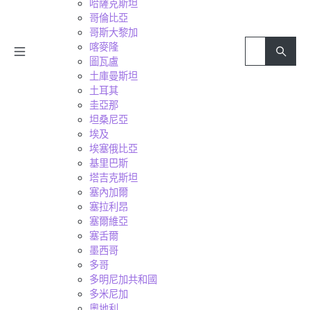
哈薩克斯坦
哥倫比亞
哥斯大黎加
喀麥隆
圖瓦盧
土庫曼斯坦
土耳其
圭亞那
坦桑尼亞
埃及
埃塞俄比亞
基里巴斯
塔吉克斯坦
塞內加爾
塞拉利昂
塞爾維亞
塞舌爾
墨西哥
多哥
多明尼加共和國
多米尼加
奧地利