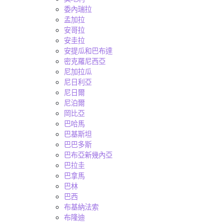
委內瑞拉
孟加拉
安哥拉
安圭拉
安提瓜和巴布達
密克羅尼西亞
尼加拉瓜
尼日利亞
尼日爾
尼泊爾
岡比亞
巴哈馬
巴基斯坦
巴巴多斯
巴布亞新幾內亞
巴拉圭
巴拿馬
巴林
巴西
布基納法索
布隆迪