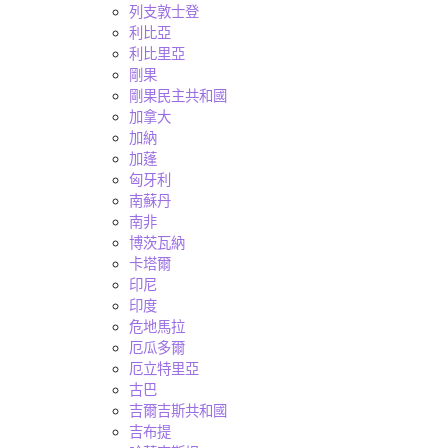
列支敦士登
利比亞
利比里亞
剛果
剛果民主共和國
加拿大
加納
加蓬
匈牙利
南蘇丹
南非
博茨瓦納
卡塔爾
印尼
印度
危地馬拉
厄瓜多爾
厄立特里亞
古巴
吉爾吉斯共和國
吉布提