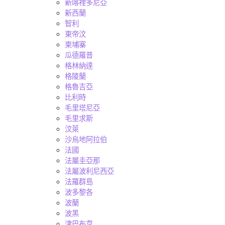
新喀裡多尼亞
新西蘭
智利
東帝汶
柬埔寨
瓜德羅普
格林納達
格陵蘭
格魯吉亞
比利時
毛里塔尼亞
毛里求斯
汶萊
沙烏地阿拉伯
法國
法屬圭亞那
法屬波利尼西亞
法羅群島
波多黎各
波蘭
波黑
津巴布韋