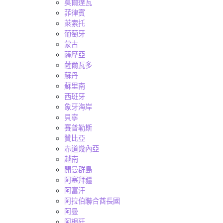
莫爾達瓦
菲律賓
萊索托
葡萄牙
蒙古
薩摩亞
薩爾瓦多
蘇丹
蘇里南
西班牙
象牙海岸
貝寧
賽普勒斯
贊比亞
赤道幾內亞
越南
開曼群島
阿塞拜疆
阿富汗
阿拉伯聯合酋長國
阿曼
阿根廷