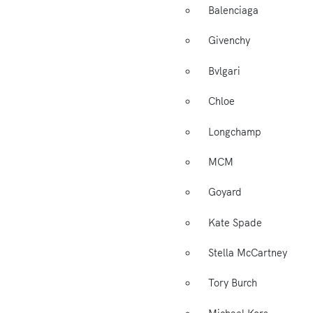
Balenciaga
Givenchy
Bvlgari
Chloe
Longchamp
MCM
Goyard
Kate Spade
Stella McCartney
Tory Burch