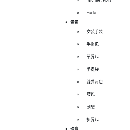
Michael Kors
Furla
包包
女裝手袋
手提包
單肩包
手提袋
雙肩背包
腰包
副袋
斜肩包
珠寶